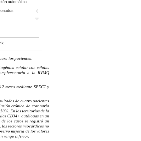
ción automática
cionados
nk
para los pacientes.
giogénica celular con células
 complementaria a la RVMQ
 y 12 meses mediante SPECT y
sultados de cuatro pacientes
clusión crónica de coronaria
50%. En los territorios de la
lulas CD34+ autólogas en un
 de los casos se registró un
 los sectores miocárdicos no
servó mejoría de los valores
n rango inferior.