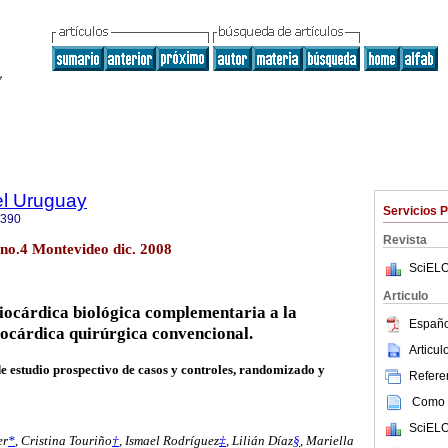
el Uruguay
Servicios 
0390
Revista
 no.4 Montevideo dic. 2008
SciELO
Articulo
iocárdica biológica complementaria a la
Españo
ocárdica quirúrgica convencional.
Articu
 estudio prospectivo de casos y controles, randomizado y
Referen
Como c
SciELO
er
*
,
Cristina Touriño
†
,
Ismael Rodríguez
‡
,
Lilián Díaz
§
,
Mariella