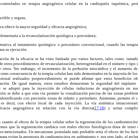
 controlados en terapia angiogénica celular en la cardiopatía isquémica, perm
actible y segura;
ica ofrece la mayor seguridad y eficacia angiogénica;
ementaria a la revascularización quirúrgica o percutánea;
rnativa al tratamiento quirúrgico o percutáneo convencional, cuando las terap
ara su ejecución.
ción de la eficacia se ha visto limitada por varios factores, tales como: tamañ
e otros procedimientos de revascularización, heterogeneidad en el número y tipo d
re otros. Sin embargo, el incremento de la perfusión miocárdica y el aumento de
como consecuencia de la terapia celular han sido demostrados en la mayoría de los
usional realizados posprocedimiento se puede afirmar que estos beneficios o
ación. De igual manera, estos estudios demuestran la seguridad del implante 
e se adoptó para la inyección de células inductoras de angiogénesis en nue
ión se debe a que esta vía permite la visualización precisa de las zonas problema
 identificando con precisión zonas de infarto y periinfarto. Asimismo, permite el
es decir, con efecto local de cada inyección. La vía sistémica intracoronar
ficacia angiogénica en relación con la vía directa(
17
,
18
) y serias compli
cuanto al efecto de la terapia celular sobre la regeneración de los cardiomiocit
emos que la regeneración cardíaca con reales efectos fisiológicos dista de tener 
cos mencionados. Un mecanismo postulado más probable sería el efecto de los fact
 para evitar la apoptosis de cardiomiocitos en sufrimiento y, por otro lado, el recl