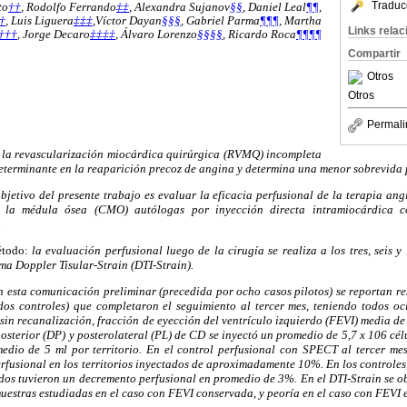
Traduc
to
††
,
Rodolfo Ferrando
‡‡
,
Alexandra Sujanov
§§
,
Daniel Leal
¶¶
,
†
,
Luis Liguera
‡‡‡
,
Víctor Dayan
§§§
,
Gabriel Parma
¶¶¶
,
Martha
Links rela
†††
,
Jorge Decaro
‡‡‡‡
,
Álvaro Lorenzo
§§§§
,
Ricardo Roca
¶¶¶¶
Compartir
Otros
Otros
Permali
la revascularización miocárdica quirúrgica (RVMQ) incompleta
determinante en la reaparición precoz de angina y determina una menor sobrevida 
objetivo del presente trabajo es evaluar la eficacia perfusional de la terapia an
e la médula ósea (CMO) autólogas por inyección directa intramiocárdica
.
étodo:
la evaluación perfusional luego de la cirugía se realiza a los tres, seis
a Doppler Tisular-Strain (DTI-Strain).
n esta comunicación preliminar (precedida por ocho casos pilotos) se reportan re
dos controles) que completaron el seguimiento al tercer mes, teniendo todos o
sin recanalización, fracción de eyección del ventrículo izquierdo (FEVI) media de 
osterior (DP) y posterolateral (PL) de CD se inyectó un promedio de 5,7 x 10
6 cé
dio de 5 ml por territorio. En el control perfusional con SPECT al tercer mes
rfusional en los territorios inyectados de aproximadamente 10%. En los controles,
dos tuvieron un decremento perfusional en promedio de 3%. En el DTI-Strain se ob
muestras estudiadas en el caso con FEVI conservada, y peoría en el caso con FEVI e