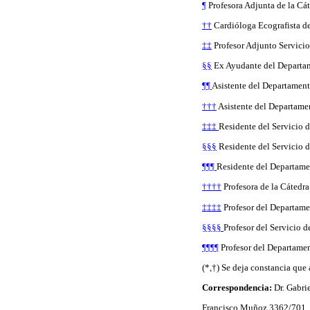
¶
Profesora Adjunta de la Cát
††
Cardióloga Ecografista del
‡‡
Profesor Adjunto Servicio
§§
Ex Ayudante del Departame
¶¶
Asistente del Departament
†††
Asistente del Departamen
‡‡‡
Residente del Servicio 
§§§
Residente del Servicio d
¶¶¶
Residente del Departamen
††††
Profesora de la Cátedra
‡‡‡‡
Profesor del Departame
§§§§
Profesor del Servicio 
¶¶¶¶
Profesor del Departamen
(*,†) Se deja constancia que
Correspondencia:
Dr. Gabrie
Francisco Muñoz 3362/701,