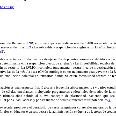
hc.edu.uy
nal de Recursos (FNR) en nuestro país se realizan más de 1.400 revascularizaci
 mayores de 40 años(
1
). La sobrevida y reaparición de angina a los 15 años, lueg
(
2
).
a como imposibilidad técnica de ejecución de puentes coronarios, debido a oclusi
or determinante en la reaparición precoz de angina(
3
). La imposibilidad técnica d
ún no resuelto. La RVMQ incompleta fundamenta nuestra línea de investigación en
derivadas de la médula ósea (CMO) autólogas como tratamiento coadyuvante a la 
de circulación colateral en territorios donde no existe factibilidad técnica de re
ización es una respuesta fisiológica a la isquemia crítica mantenida y varios estud
do de células circulantes, incluyendo progenitores endoteliales derivados de l
os últimos años debido al nuevo concepto de plasticidad, haciendo que sea 
ular por su fácil acceso y por ser fuente de células troncales multipotenciales(
4
).
ovascular promueve el desarrollo de vasos sanguíneos colaterales mejorando la pe
ímulos endógenos o en respuesta a la administración exógena de factores de crecim