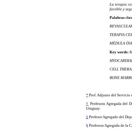
La terapia ce
factible y se
Palabras cla
REVASCULARI
TERAPIA CE
MÉDULA ÓSE
Key words:
M
MYOCARDIAL 
CELL THERA
BONE MARR
*
Prof. Adjunto del Servicio 
†
Profesora Agregada del De
Uruguay.
‡
Profesor Agregado del Depa
§
Profesora Agregada de la C