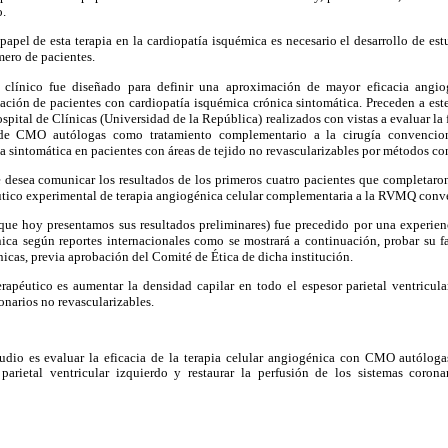
o.
papel de esta terapia en la cardiopatía isquémica es necesario el desarrollo de es
ero de pacientes.
 clínico fue diseñado para definir una aproximación de mayor eficacia angiog
ción de pacientes con cardiopatía isquémica crónica sintomática. Preceden a este
spital de Clínicas (Universidad de la República) realizados con vistas a evaluar la 
 de CMO autólogas como tratamiento complementario a la cirugía convencion
a sintomática en pacientes con áreas de tejido no revascularizables por métodos c
e desea comunicar los resultados de los primeros cuatro pacientes que completaro
éutico experimental de terapia angiogénica celular complementaria a la RVMQ conv
 que hoy presentamos sus resultados preliminares) fue precedido por una experien
nica según reportes internacionales como se mostrará a continuación, probar su fa
nicas, previa aprobación del Comité de Ética de dicha institución.
rapéutico es aumentar la densidad capilar en todo el espesor parietal ventricula
onarios no revascularizables.
tudio es evaluar la eficacia de la terapia celular angiogénica con CMO autólog
 parietal ventricular izquierdo y restaurar la perfusión de los sistemas coro