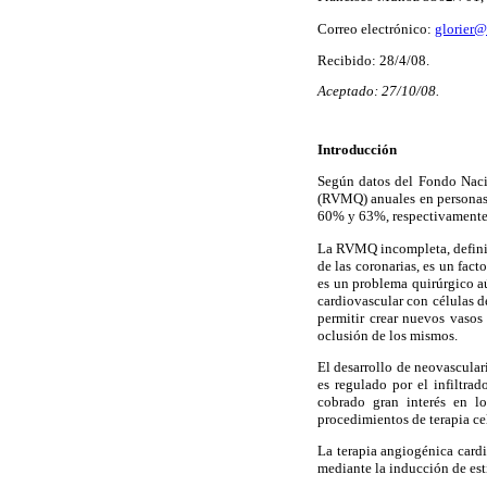
Correo electrónico:
glorier@
Recibido: 28/4/08.
Aceptado: 27/10/08.
Introducción
Según datos del Fondo Nacio
(RVMQ) anuales en personas
60% y 63%, respectivamente
La RVMQ incompleta, definid
de las coronarias, es un fact
es un problema quirúrgico a
cardiovascular con células 
permitir crear nuevos vasos 
oclusión de los mismos.
El desarrollo de neovascular
es regulado por el infiltra
cobrado gran interés en l
procedimientos de terapia cel
La terapia angiogénica cardi
mediante la inducción de est