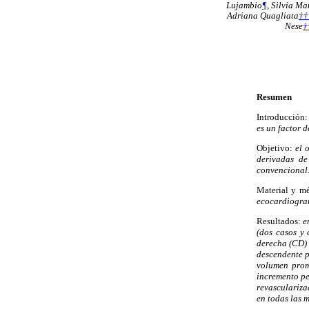
Lujambio
¶
,
Silvia Ma
Adriana Quagliata
††
Nese
†
Resumen
Introducción:
es un factor 
Objetivo:
el 
derivadas d
convencional
Material y m
ecocardiogram
Resultados:
e
(dos casos y 
derecha (CD) 
descendente p
volumen prome
incremento pe
revasculariza
en todas las 