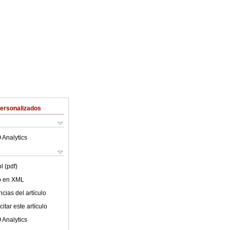
Personalizados
 Analytics
l (pdf)
lo en XML
cias del artículo
itar este artículo
 Analytics