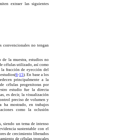
iten extraer las siguientes
ias convencionales no tengan
o de la muestra, estudios no
e células utilizado, así como
 la fracción de eyección del
 estudios(
6
-
15
). En base a los
bedecen principalmente a la
de células progenitoras por
stro estudio fue la directa
s, es decir, la visualización
 control preciso de volumen y
ia ha mostrado, en trabajos
caciones como la oclusión
os, siendo un tema de intenso
evidencia sustentable con el
ores de crecimiento liberados
utamiento de células troncales