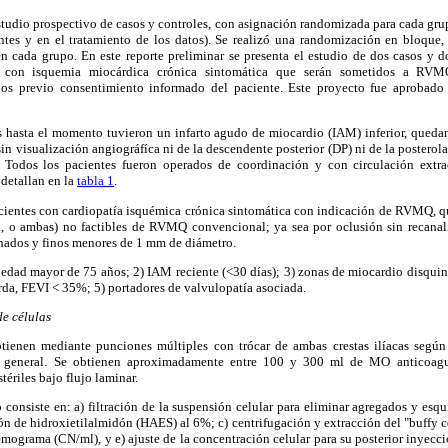
estudio prospectivo de casos y controles, con asignación randomizada para cada grup
tes y en el tratamiento de los datos). Se realizó una randomización en bloque
 cada grupo. En este reporte preliminar se presenta el estudio de dos casos y do
s con isquemia miocárdica crónica sintomática que serán sometidos a RVM
dos previo consentimiento informado del paciente. Este proyecto fue aprobado
s hasta el momento tuvieron un infarto agudo de miocardio (IAM) inferior, queda
n visualización angiográfíca ni de la descendente posterior (DP) ni de la posterolat
 Todos los pacientes fueron operados de coordinación y con circulación extraco
 detallan en la
tabla 1
.
cientes con cardiopatía isquémica crónica sintomática con indicación de RVMQ, q
a, o ambas) no factibles de RVMQ convencional; ya sea por oclusión sin recana
onados y finos menores de 1 mm de diámetro.
edad mayor de 75 años; 2) IAM reciente (<30 días); 3) zonas de miocardio disquiné
erda, FEVI < 35%; 5) portadores de valvulopatía asociada.
e células
tienen mediante punciones múltiples con trócar de ambas crestas ilíacas según 
ia general. Se obtienen aproximadamente entre 100 y 300 ml de MO anticoag
ériles bajo flujo laminar.
o consiste en: a) filtración de la suspensión celular para eliminar agregados y esqu
ón de hidroxietilalmidón (HAES) al 6%; c) centrifugación y extracción del "buffy c
mograma (CN/ml), y e) ajuste de la concentración celular para su posterior inyecc