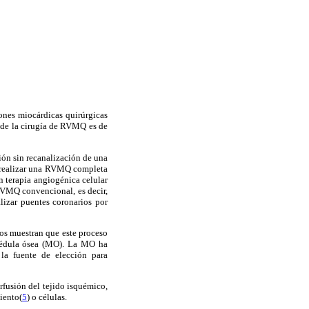
ones miocárdicas quirúrgicas
o de la cirugía de RVMQ es de
ón sin recanalización de una
e realizar una RVMQ completa
 terapia angiogénica celular
RVMQ convencional, es decir,
alizar puentes coronarios por
ios muestran que este proceso
a médula ósea (MO). La MO ha
la fuente de elección para
rfusión del tejido isquémico,
iento(
5
) o células.