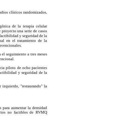
tudios clínicos randomizados,
énica de la terapia celular
 proyecto una serie de casos
factibilidad y seguridad de la
al en el tratamiento de la
onvencionales.
n el seguimiento a tres meses
encional.
cia piloto de ocho pacientes
ctibilidad y seguridad de la
r izquierdo, "restaurando" la
as para aumentar la densidad
narios no factibles de RVMQ