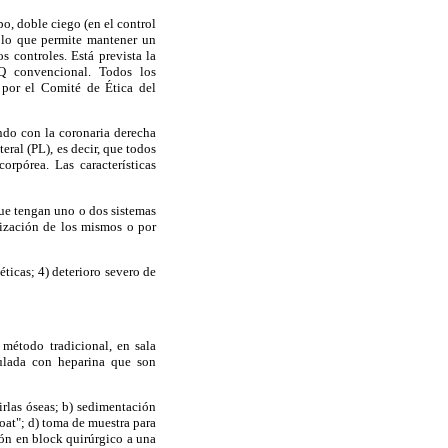
o, doble ciego (en el control
, lo que permite mantener un
s controles. Está prevista la
Q convencional. Todos los
 por el Comité de Ética del
ndo con la coronaria derecha
eral (PL), es decir, que todos
rpórea. Las características
ue tengan uno o dos sistemas
lización de los mismos o por
ticas; 4) deterioro severo de
método tradicional, en sala
ulada con heparina que son
irlas óseas; b) sedimentación
oat"; d) toma de muestra para
ión en block quirúrgico a una