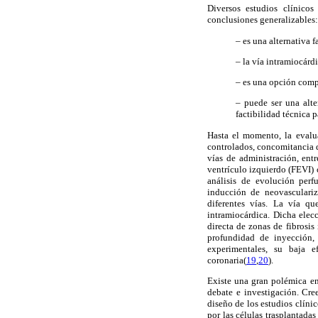
Diversos estudios clínicos
conclusiones generalizables:
– es una alternativa f
– la vía intramiocárd
– es una opción compl
– puede ser una alte
factibilidad técnica p
Hasta el momento, la evalua
controlados, concomitancia d
vías de administración, ent
ventrículo izquierdo (FEVI) 
análisis de evolución perf
inducción de neovasculariz
diferentes vías. La vía qu
intramiocárdica. Dicha elecc
directa de zonas de fibrosis
profundidad de inyección, 
experimentales, su baja e
coronaria(
19
,
20
).
Existe una gran polémica en 
debate e investigación. Cre
diseño de los estudios clíni
por las células trasplantadas