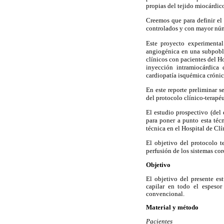
propias del tejido miocárdic
Creemos que para definir el 
controlados y con mayor núm
Este proyecto experimental
angiogénica en una subpobla
clínicos con pacientes del Ho
inyección intramiocárdica
cardiopatía isquémica crónic
En este reporte preliminar s
del protocolo clínico-terap
El estudio prospectivo (del
para poner a punto esta téc
técnica en el Hospital de Clí
El objetivo del protocolo te
perfusión de los sistemas cor
Objetivo
El objetivo del presente es
capilar en todo el espesor
convencional.
Material y método
Pacientes