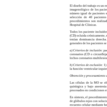
El diseño del trabajo es un 
imagenológico de los pacien
número igual de pacientes en
selección de 40 paciente
procedimientos son realiza
Hospital de Clínicas.
Todos los paciente incluido
(CD) ocluida crónicamente, si
tenían dominancia derecha.
generales de los pacientes se
a) Criterios de inclusión:
pa
coronarios (CD o circunflej
lechos coronarios multilesi
b) Criterios de exclusión:
1) 
la función ventricular izqui
Obtención y procesamiento d
Las células de la MO se ob
quirúrgica y bajo anestes
procesados en condiciones est
En síntesis, el procedimient
de glóbulos rojos con soluci
recuento celular mediante he