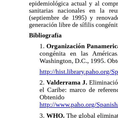
epidemiológica actual y al compr
sanitarias nacionales en la r
(septiembre de 1995) y renova
generación libre de sífilis congénit
Bibliografía
1.
Organización Panamerica
congénita en las Américas
Washington, D.C., 1995. Obt
http://hist.library.paho.or
2.
Valderrama J.
Eliminació
el Caribe: marco de refere
Obte
http://www.paho.org/Spanis
3.
WHO.
The global eliminat