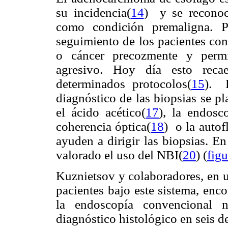
su incidencia(
14
) y se reconoce
como condición premaligna. Po
seguimiento de los pacientes con
o cáncer precozmente y permi
agresivo. Hoy día esto reca
determinados protocolos(
15
). 
diagnóstico de las biopsias se p
el ácido acético(
17
), la endosc
coherencia óptica(
18
) o la autof
ayuden a dirigir las biopsias. E
valorado el uso del NBI(
20
) (
figu
Kuznietsov y colaboradores, en u
pacientes bajo este sistema, enc
la endoscopía convencional 
diagnóstico histológico en seis de