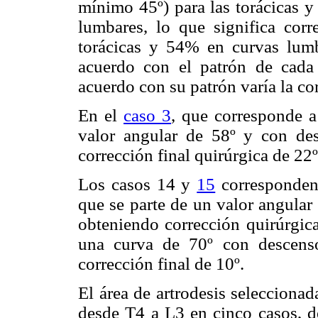
mínimo 45º) para las torácicas y
lumbares, lo que significa cor
torácicas y 54% en curvas lumb
acuerdo con el patrón de cada
acuerdo con su patrón varía la cor
En el
caso 3
, que corresponde a
valor angular de 58º y con de
corrección final quirúrgica de 22º
Los casos 14 y
15
corresponden 
que se parte de un valor angular
obteniendo corrección quirúrgica
una curva de 70º con descens
corrección final de 10º.
El área de artrodesis seleccionad
desde T4 a L3 en cinco casos, d