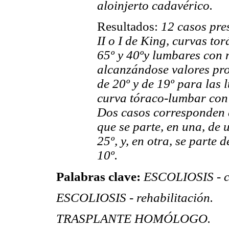
aloinjerto cadavérico.
Resultados:
12 casos pre
II o I de King, curvas t
65º y 40ºy lumbares con 
alcanzándose valores pro
de 20º y de 19º para las 
curva tóraco-lumbar con 
Dos casos corresponden a
que se parte, en una, de
25º, y, en otra, se parte
10º.
Palabras clave:
ESCOLIOSIS - c
ESCOLIOSIS - rehabilitación.
TRASPLANTE HOMÓLOGO.