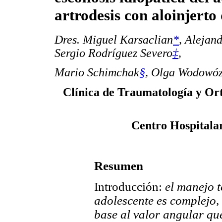
artrodesis con aloinjerto
Dres. Miguel Karsaclian
*
, Alejan
Sergio Rodríguez Severo
‡
,
Mario Schimchak
§
, Olga Wodowó
Clínica de Traumatología y Ort
Centro Hospitala
Resumen
Introducción:
el manejo t
adolescente es complejo,
base al valor angular que