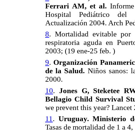
Ferrari AM, et al.
Informe 
Hospital Pediátrico del 
Actualización 2004. Arch Ped
8
. Mortalidad evitable por
respiratoria aguda en Puer
2003; (19 ene-25 feb. )
9
.
Organización Panameric
de la Salud.
Niños sanos: 
2000.
10
.
Jones G, Steketee R
Bellagio Child Survival S
we prevent this year?
Lancet 
11
.
Uruguay. Ministerio d
Tasas de mortalidad de 1 a 4,