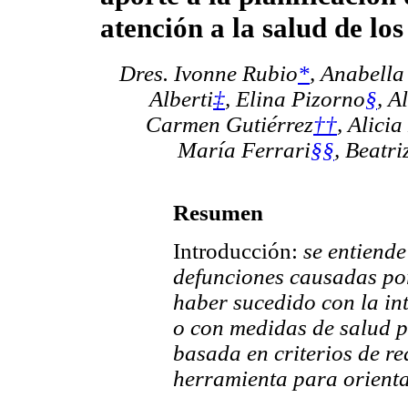
atención a la salud de los
Dres. Ivonne Rubio
*
,
Anabella
Alberti
‡
,
Elina Pizorno
§
, A
Carmen Gutiérrez
††
,
Alici
María Ferrari
§§
,
Beatri
Resumen
Introducción:
se entiende
defunciones causadas po
haber sucedido con la in
o con medidas de salud pú
basada en criterios de r
herramienta para orienta