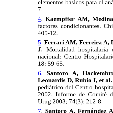
elementos básicos para el an
7.
4
.
Kaempffer AM, Medina
factores condicionantes. Ch
405-12.
5
.
Ferrari AM, Ferreira A, 
J.
Mortalidad hospitalaria 
nacional: Centro Hospitala
18: 59-65.
6
.
Santoro A, Hackembru
Leonardis D, Rubio I, et al.
pediátrico del Centro hospit
2002. Informe de Comité de
Urug 2003; 74(3): 212-8.
7
.
Santoro A, Fernández A,