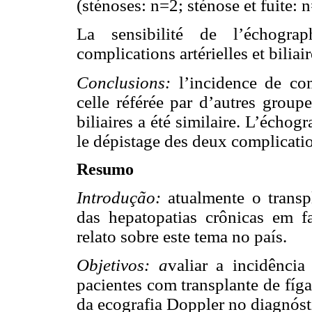
(sténoses: n=2; sténose et fuite: 
La sensibilité de l’échogra
complications artérielles et bilia
Conclusions:
l’incidence de comp
celle référée par d’autres group
biliaires a été similaire. L’écho
le dépistage des deux complicati
Resumo
Introdução:
atualmente o transpl
das hepatopatias crônicas em fa
relato sobre este tema no país.
Objetivos: a
valiar a incidência
pacientes com transplante de fíg
da ecografia Doppler no diagnós