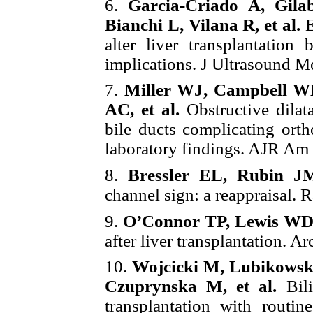
6.
Garcia-Criado A, Gila
Bianchi L, Vilana R, et al.
E
alter liver transplantation
implications. J Ultrasound M
7.
Miller WJ, Campbell WL,
AC, et al.
Obstructive dilata
bile ducts complicating orth
laboratory findings. AJR Am
8.
Bressler EL, Rubin 
channel sign: a reappraisal. 
9.
O’Connor TP, Lewis WD,
after liver transplantation. 
10.
Wojcicki M, Lubikowski
Czuprynska M, et al.
Bili
transplantation with routin