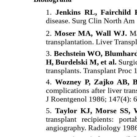
1.
Jenkins RL, Fairchild
disease. Surg Clin North Am 
2.
Moser MA, Wall WJ.
Man
transplantation. Liver Transp
3.
Bechstein WO, Blumhard
H, Burdelski M, et al.
Surgi
transplants. Transplant Proc 
4.
Wozney P, Zajko AB, B
complications after liver tr
J Roentgenol 1986; 147(4): 
5.
Taylor KJ, Morse SS, 
transplant recipients: port
angiography. Radiology 1986