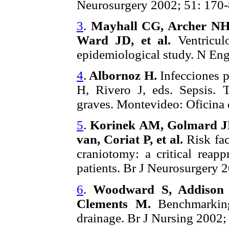
Neurosurgery 2002; 51: 170-
3
.
Mayhall CG, Archer NH
Ward JD, et al.
Ventriculo
epidemiological study. N Eng
4
.
Albornoz H.
Infecciones p
H, Rivero J, eds. Sepsis. T
graves. Montevideo: Oficin
5
.
Korinek AM, Golmard JL,
van, Coriat P, et al.
Risk fac
craniotomy: a critical reapp
patients. Br J Neurosurgery 
6
.
Woodward S, Addison 
Clements M.
Benchmarking
drainage. Br J Nursing 2002;