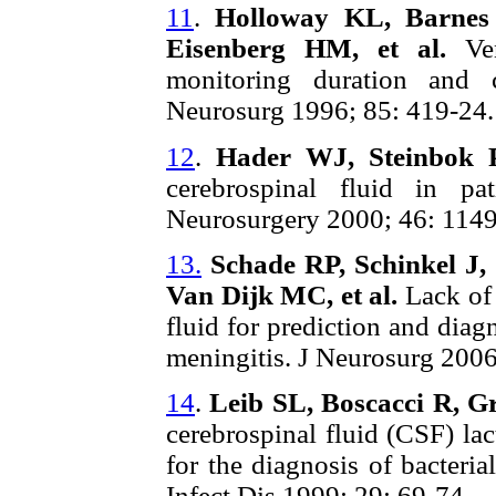
11
.
Holloway KL, Barnes 
Eisenberg HM, et al.
Ve
monitoring duration and 
Neurosurg 1996; 85: 419-24.
12
.
Hader WJ, Steinbok 
cerebrospinal fluid in pat
Neurosurgery 2000; 46: 1149
13.
Schade RP, Schinkel J
Van Dijk MC,
et al.
Lack of 
fluid for prediction and diagn
meningitis. J Neurosurg 2006
14
.
Leib SL, Boscacci R, G
cerebrospinal fluid (CSF) la
for the diagnosis of bacteri
Infect Dis 1999; 29: 69-74.