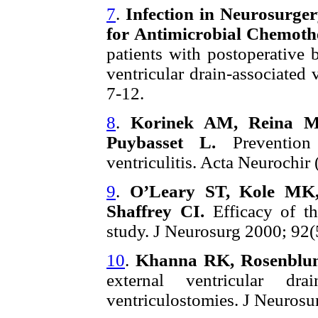
7
.
Infection in Neurosurger
for Antimicrobial Chemot
patients with postoperative b
ventricular drain-associated 
7-12.
8
.
Korinek AM, Reina M,
Puybasset L.
Prevention
ventriculitis. Acta Neurochir
9
.
O’Leary ST, Kole MK,
Shaffrey CI.
Efficacy of t
study. J Neurosurg 2000; 92(
10
.
Khanna RK, Rosenblu
external ventricular dra
ventriculostomies. J Neurosu