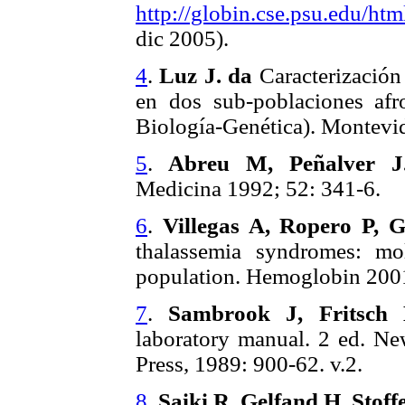
http://globin.cse.psu.edu/htm
dic 2005).
4
.
Luz J. da
Caracterización 
en dos sub-poblaciones afr
Biología-Genética). Montev
5
.
Abreu M, Peñalver 
Medicina 1992; 52: 341-6.
6
.
Villegas A, Ropero P, G
thalassemia syndromes: mol
population. Hemoglobin 2001
7
.
Sambrook J, Fritsch E
laboratory manual. 2 ed. N
Press, 1989: 900-62. v.2.
8
.
Saiki R, Gelfand H, Stoffe