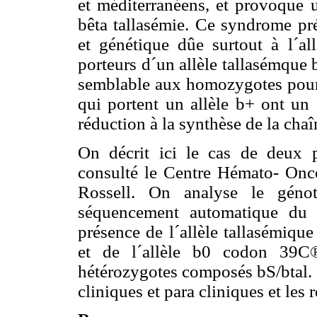
et méditerranéens, et provoque
bêta tallasémie. Ce syndrome pré
et génétique dûe surtout à l´all
porteurs d´un allèle tallasémque 
semblable aux homozygotes pour 
qui portent un allèle b
+ ont un 
réduction à la synthèse de la chaî
On décrit ici le cas de deux p
consulté le Centre Hémato- Onco
Rossell. On analyse le gén
séquencement automatique du 
présence de l´allèle tallasémiq
et de l´allèle b
0 codon 39C®
hétérozygotes composés b
S/b
tal
cliniques et para cliniques et les 