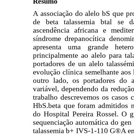
Resumo
A associação do alelo b
S que pr
de beta talassemia b
tal se 
ascendência africana e medit
síndrome drepanocítica denomi
apresenta uma grande hetero
principalmente ao alelo para ta
portadores de un alelo talassém
evolução clínica semelhante aos
outro lado, os portadores do a
variável, dependendo da redução 
trabalho descrevemos os casos c
HbS.beta que foram admitidos 
do Hospital Pereira Rossel. O g
sequenciação automática do gen d
talassemia b
+ IVS-1-110 G®A em 