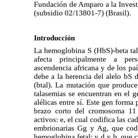
Fundación de Amparo a la Inves
(subsidio 02/13801-7) (Brasil).
Introducción
La hemoglobina S (HbS)-beta ta
afecta principalmente a per
ascendencia africana y de los pa
debe a la herencia del alelo b
S d
(btal). La mutación que produc
talasemias se encuentran en el g
alélicas entre sí. Este gen forma
brazo corto del cromosoma 11 
activos: e
, el cual codifica las c
embrionarias Gg
y Ag, que codi
hemoglobina fetal; y d y b, que c