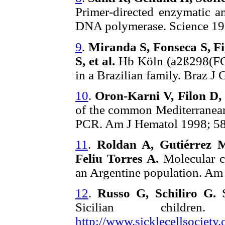
Primer-directed enzymatic a
DNA polymerase. Science 19
9
.
Miranda S, Fonseca S, F
S, et al.
Hb Köln (a2ß298(FG5
in a Brazilian family. Braz J 
10
.
Oron-Karni V, Filon D,
of the common Mediterranean
PCR. Am J Hematol 1998; 58
11
.
Roldan A, Gutiérrez M
Feliu Torres A.
Molecular ch
an Argentine population. Am
12
.
Russo G, Schiliro G.
S
Sicilian childr
http://www.sicklecellsociety.