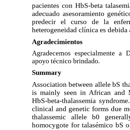
pacientes con HbS-beta talasemia
adecuado asesoramiento genético
predecir el curso de la enfe
heterogeneidad clínica es debida 
Agradecimientos
Agradecemos especialmente a D
apoyo técnico brindado.
Summary
Association between allele b
S th
is mainly seen in African and M
HbS-beta-thalassemia syndrome
clinical and genetic forms due mo
thalassemic allele b
0 generall
homocygote for talasémico b
S o