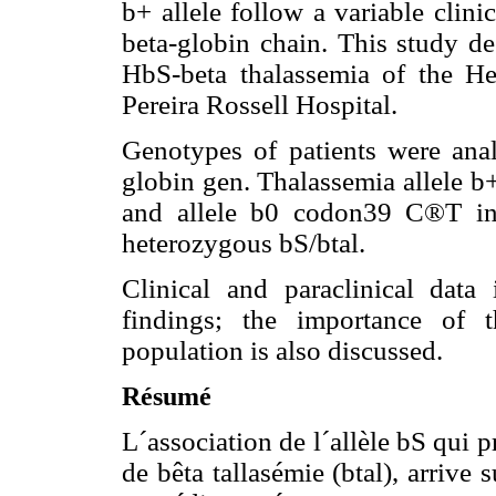
b
+ allele follow a variable clin
beta-globin chain. This study de
HbS-beta thalassemia of the H
Pereira Rossell Hospital.
Genotypes of patients were ana
globin gen. Thalassemia allele b
and allele b
0 codon39 C®T in 
heterozygous b
S/b
tal.
Clinical and paraclinical data
findings; the importance of 
population is also discussed.
Résumé
L´association de l´allèle b
S qui p
de bêta tallasémie (b
tal), arrive