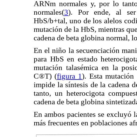
ARNm normales y, por lo tanto,
normales(
3
). Por ende, al ser
HbS/b
+tal, uno de los alelos cod
mutación de la HbS, mientras que 
cadena de beta globina normal, lo
En el niño la secuenciación mani
para HbS en estado heterocigota
mutación talasémica en la po
C®
T) (
figura 1
). Esta mutación
impide la síntesis de la cadena d
tanto, un heterocigota compue
cadena de beta globina sintetizad
En ambos pacientes se excluyó la
más frecuentes en poblaciones af