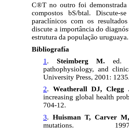
C®T no outro foi demonstrada s
compostos b
S/b
tal. Discute-s
paraclínicos com os resultado
discute a importância do diagnós
estrutura da população uruguaya.
Bibliografía
1
.
Steimberg M.
ed. Di
pathophysiology, and clin
University Press, 2001: 1235
2
.
Weatherall DJ, Clegg 
increasing global health pr
704-12.
3
.
Huisman T, Carver M,
mutations. 1