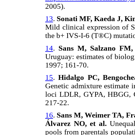
2005).
13
.
Sonati MF, Kaeda J, Kim
Mild clinical expression of S
the b+ IVS-I-6 (T®C) mutati
14
.
Sans M, Salzano FM, 
Uruguay: estimates of biolog
1997; 161-70.
15
.
Hidalgo PC, Bengochea 
Genetic admixture estimate 
loci LDLR, GYPA, HBGG, G
217-22.
16
.
Sans M, Weimer TA, Fr
Álvarez NO, et al.
Unequal
pools from parentals populati