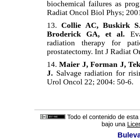
biochemical failures as prog
Radiat Oncol Biol Phys; 2001
13.
Collie AC, Buskirk 
Broderick GA, et al.
Eval
radiation therapy for pa
prostatectomy. Int J Radiat 
14.
Maier J, Forman J, Tek
J.
Salvage radiation for ris
Urol Oncol 22; 2004: 50-6.
Todo el contenido de esta 
bajo una
Lice
Buleva