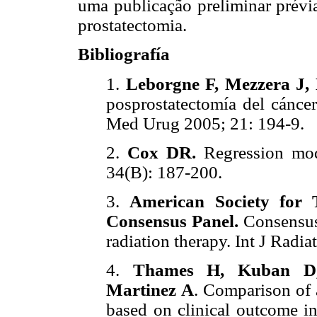
uma publicação preliminar prévia
prostatectomia.
Bibliografía
1.
Leborgne F, Mezzera J, 
posprostatectomía del cáncer
Med Urug 2005; 21: 194-9.
2.
Cox DR.
Regression mode
34(B): 187-200.
3.
American Society for 
Consensus Panel.
Consensus 
radiation therapy. Int J Radi
4.
Thames H, Kuban D,
Martinez A
. Comparison of a
based on clinical outcome in