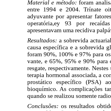
Material e método:
foram analis
entre 1994 e 2004. Trínate oi
adyuvante por apresentar fatores
operatória,ey 93 por recaída
apresentavam uma recidiva palpáv
Resultados:
a sobrevida actuarial
causa específica e a sobrevida g
foram 90%, 100% e 97% para os p
vante, e 65%, 95% e 90% para os
resgate, respectivamente. Nestes
terapia hormonal associada, a c
prostático específico (PSA) 
bioquímico. As complicações tar
quando se realizou somente radiot
Conclusões:
os resultados obti