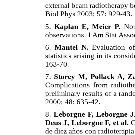
external beam radiotherapy b
Biol Phys 2003; 57: 929-43.
5.
Kaplan E, Meier P.
Non 
observations. J Am Stat Asso
6.
Mantel N.
Evaluation of
statistics arising in its con
163-70.
7.
Storey M, Pollack A, Z
Complications from radiothe
preliminary results of a rand
2000; 48: 635-42.
8.
Leborgne F, Leborgne JH
Deus J, Leborgne F, et al.
C
de diez años con radioterapi