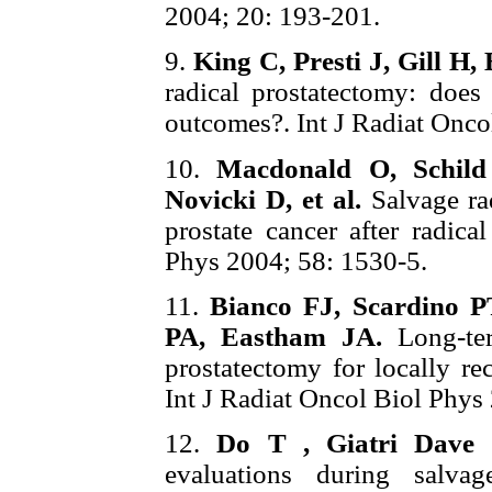
2004; 20: 193-201.
9.
King C, Presti J, Gill H,
radical prostatectomy: does
outcomes?. Int J Radiat Onco
10.
Macdonald O, Schild
Novicki D, et al.
Salvage rad
prostate cancer after radica
Phys 2004; 58: 1530-5.
11.
Bianco FJ, Scardino P
PA, Eastham JA.
Long-ter
prostatectomy for locally rec
Int J Radiat Oncol Biol Phys
12.
Do T , Giatri Dave
evaluations during salvag