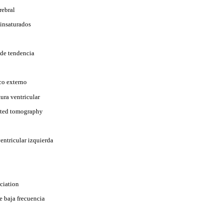
rebral
iinsaturados
 de tendencia
co externo
ura ventricular
ted tomography
entricular izquierda
ciation
e baja frecuencia