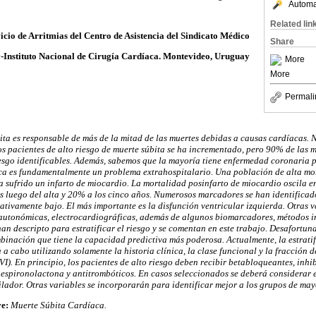
Automat
Related lin
icio de Arritmias del Centro de Asistencia del Sindicato Médico
Share
-Instituto Nacional de Cirugía Cardíaca. Montevideo, Uruguay
More
More
Permali
ita es responsable de más de la mitad de las muertes debidas a causas cardíacas. 
os pacientes de alto riesgo de muerte súbita se ha incrementado, pero 90% de las m
iesgo identificables. Además, sabemos que la mayoría tiene enfermedad coronaria p
ca es fundamentalmente un problema extrahospitalario. Una población de alta mort
ha sufrido un infarto de miocardio. La mortalidad posinfarto de miocardio oscila e
es luego del alta y 20% a los cinco años. Numerosos marcadores se han identificado
lativamente bajo. El más importante es la disfunción ventricular izquierda. Otras v
autonómicas, electrocardiográficas, además de algunos biomarcadores, métodos i
 han descripto para estratificar el riesgo y se comentan en este trabajo. Desafor
mbinación que tiene la capacidad predictiva más poderosa. Actualmente, la estratif
a a cabo utilizando solamente la historia clínica, la clase funcional y la fracción 
VI). En principio, los pacientes de alto riesgo deben recibir betabloqueantes, inhi
 espironolactona y antitrombóticos. En casos seleccionados se deberá considerar 
ilador. Otras variables se incorporarán para identificar mejor a los grupos de may
ve:
Muerte Súbita Cardíaca.