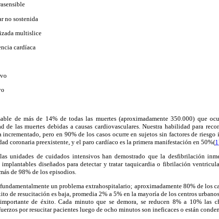
rasensible
r no sostenida
zada multislice
encia cardíaca
ivo
vo
nsable de más de 14% de todas las muertes (aproximadamente 350.000) que ocu
d de las muertes debidas a causas cardiovasculares. Nuestra habilidad para recon
a incrementado, pero en 90% de los casos ocurre en sujetos sin factores de riesgo 
dad coronaria preexistente, y el paro cardíaco es la primera manifestación en 50%(
1
las unidades de cuidados intensivos han demostrado que la desfibrilación inme
s implantables diseñados para detectar y tratar taquicardia o fibrilación ventricu
 más de 98% de los episodios.
s fundamentalmente un problema extrahospitalario; aproximadamente 80% de los ca
éxito de resucitación es baja, promedia 2% a 5% en la mayoría de los centros urbano
ás importante de éxito. Cada minuto que se demora, se reducen 8% a 10% las c
sfuerzos por resucitar pacientes luego de ocho minutos son ineficaces o están conden