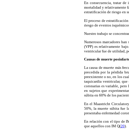
En consecuencia, tratar de 
mortalidad y relativamente fá
estratificación de riesgo en 
El proceso de estratificació
riesgo de eventos isquémicos 
Nuestro trabajo se concentrar
Numerosos marcadores han si
(VPP) es relativamente bajo.
ventricular fue de utilidad, 
Causas de muerte posinfart
La causa de muerte más frecu
precedida por la pérdida br
preexistente o no, en los cu
taquicardia ventricular, que 
coronarias es variable, pero
en sujetos que experimentar
súbita en 60% de los pacient
En el Maastricht Circulatory
50%, la muerte súbita fue 
presentaba enfermedad corona
En relación con el tipo de I
que aquellos con IM Q(
20
).