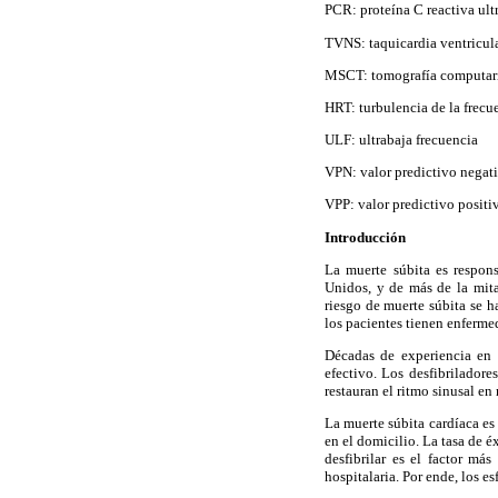
PCR: proteína C reactiva ult
TVNS: taquicardia ventricula
MSCT: tomografía computari
HRT: turbulencia de la frecu
ULF: ultrabaja frecuencia
VPN: valor predictivo negat
VPP: valor predictivo positi
Introducción
La muerte súbita es respo
Unidos, y de más de la mita
riesgo de muerte súbita se h
los pacientes tienen enferme
Décadas de experiencia en 
efectivo. Los desfibriladore
restauran el ritmo sinusal en
La muerte súbita cardíaca e
en el domicilio. La tasa de 
desfibrilar es el factor m
hospitalaria. Por ende, los e