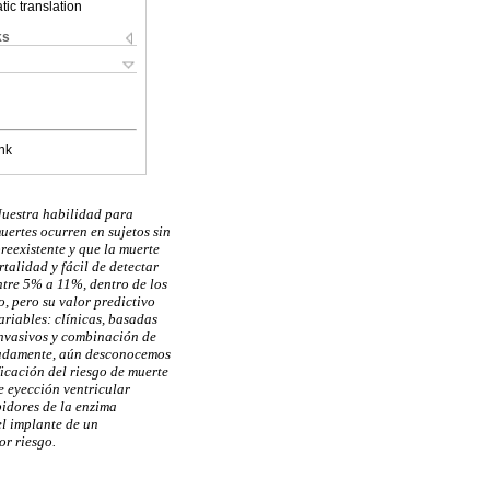
ic translation
ks
nk
Nuestra habilidad para
uertes ocurren en sujetos sin
reexistente y que la muerte
alidad y fácil de detectar
ntre 5% a 11%, dentro de los
, pero su valor predictivo
ariables: clínicas, basadas
nvasivos y combinación de
tunadamente, aún desconocemos
icación del riesgo de muerte
de eyección ventricular
bidores de la enzima
el implante de un
or riesgo.