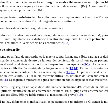
identificar qué pacientes están en riesgo de morir súbitamente es un objetivo b
cil de detectar es la que ya ha sufrido un infarto de miocardio (IM). A continuació
sujetos que han presentado un IM.
n en pacientes posinfarto de miocardio tiene dos componentes: la identificación temp
recurrentes y la evaluación del riesgo de muerte arrítmica.
á en la evaluación del riesgo de muerte arrítmica.
do identificados para evaluar el riesgo de muerte arrítmica luego de un IM, pero 
 El más importante es la disfunción ventricular izquierda. En la era pretrombolít
pero, actualmente, la evidencia no es contundente(
2
-
8
).
o de miocardio
ente posinfarto de miocardio es la muerte súbita. La muerte súbita cardíaca se de
usca de la conciencia dentro de la hora del comienzo de los síntomas, en pacie
ales el modo y el tiempo de morir son inesperados o no esperados(
9
-
12
). La cadena 
deriva en fibrilación ventricular y luego en asístole(
13
,
14
). En datos de autopsia
 la isquemia miocárdica es la causa más importante(
15
,
16
). La prevalencia de enf
on muerte súbita(
17
). En la era pretrombolítica, los síntomas de isquemia eran 
es(
18
). La isquemia miocárdica aguda continúa siendo el disparador más frecuente de
 Arrest Registry, en un lapso de cuatro años, se analizaron 492 casos de muerte s
la primera manifestación de enfermedad cardíaca. En el grupo con enfermedad ca
ria (de ellos, 66% ya había sufrido al menos un IM previo)(
19
).
M no hay diferencias significativas: los pacientes con un infarto no Q, tienen la 