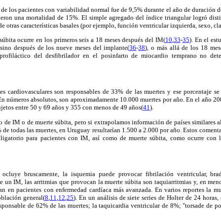
 de los pacientes con variabilidad normal fue de 9,5% durante el año de duración d
ieron una mortalidad de 15%. El simple agregado del índice triangular logró disti
e otras características basales (por ejemplo, función ventricular izquierda, sexo, 
súbita ocurre en los primeros seis a 18 meses después del IM(
10
,
33
-
35
). En el es
 sino después de los nueve meses del implante(
36
-
38
), o más allá de los 18 mes
profiláctico del desfibrilador en el posinfarto de miocardio temprano no de
es cardiovasculares son responsables de 33% de las muertes y ese porcentaje se
En números absolutos, son aproximadamente 10.000 muertes por año. En el año 20
ujetos entre 50 y 69 años y 355 con menos de 49 años(
41
).
de IM o de muerte súbita, pero si extrapolamos información de países similares a
 de todas las muertes, en Uruguay resultarían 1.500 a 2.000 por año. Estos comenta
bligatorio para pacientes con IM, así como de muerte súbita, como ocurre con 
e ocluye bruscamente, la isquemia puede provocar fibrilación ventricular, brad
e un IM, las arritmias que provocan la muerte súbita son taquiarritmias y, en meno
van en pacientes con enfermedad cardíaca más avanzada. En varios reportes la mue
blación general(
8
,
11
,
12
,
25
). En un análisis de siete series de Holter de 24 horas,
responsable de 62% de las muertes; la taquicardia ventricular de 8%; "torsade de po