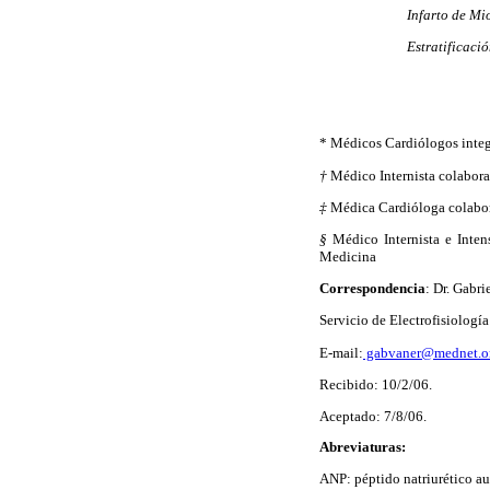
Infarto de Mi
Estratificació
* Médicos Cardiólogos integr
†
Médico Internista colabora
‡
Médica Cardióloga colabo
§
Médico Internista e Intens
Medicina
Correspondencia
: Dr. Gabri
Servicio de Electrofisiolo
E-mail:
gabvaner@mednet.o
Recibido: 10/2/06.
Aceptado: 7/8/06.
Abreviaturas:
ANP: péptido natriurético au