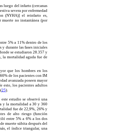
 luego del infarto (cercanas
gestiva severa por enfermedad
n (NYHA)] el reinfarto es,
r muerte no instantánea (por
entre 5% a 11% dentro de los
y durante las fases iniciales
 donde se estudiaron 28.357 y
n, la mortalidad aguda fue de
ayor que los hombres en los
: 60% de los pacientes con IM
e edad avanzada poseen mayor
e esto, los pacientes adultos
(
25
).
n este estudio se observó una
ia y la mortalidad a 30 y 360
rtalidad fue de 22,9%, 26% y
es de alto riesgo (función
sciló entre 5% a 6% a los dos
 de muerte súbita después del
s, el índice triangular, una