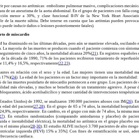
rir por causas no arrítmicas: embolismo pulmonar masivo, complicaciones mecánicas
ptura de un aneurisma de la aorta abdominal. En el grupo de pacientes con falla con
ección menor a 30%, y clase funcional II-IV de la New York Heart Associatio
le de la muerte súbita. Debe tenerse en cuenta que las arritmias pueden provoca
o puede inducir daños o lesiones posteriormente fatales).
arto de miocardio
M ha disminuido en las últimas décadas, pero aún se mantiene elevada, oscilando 
ta. La mayoría de las muertes se producen cuando el paciente comienza con síntomas 
 seguimiento de cinco años, la mortalidad alcanza 20%(
21
). En registros españoles
 de la década de 1990, 71% de los pacientes recibieron tratamiento de reperfusió
 de 11,4% y 16,5%, respectivamente(
22
,
23
).
antes en relación con el sexo y la edad. Las mujeres tienen una mortalidad m
s 17%)(
24
). La edad de los pacientes es un factor muy importante en la mortalidad
 de las muertes posinfarto de miocardio pertenecen a este grupo. Los pacientes d
lidad más elevadas, y muchos se benefician de un tratamiento agresivo. A pesar d
loqueantes, ácido acetilsalicílico y menor cantidad de intervenciones terapéuticas
(Estados Unidos) de 1992, se analizaron 190.000 pacientes añosos con IM(
26
). E
a edad del paciente(
27
,
28
). En el grupo de 65 a 74 años, la mortalidad hospitalar
 24,9%, respectivamente. En cambio, en el grupo con más de 74 años, la misma mo
27
). En estudios randomizados (comparando amiodarona y placebo) de pacient
uida e inestabilidad eléctrica), la mortalidad no arrítmica en el grupo placebo o
en el mismo plazo(
28
-
30
). El estudio ALIVE incluyó 3.700 pacientes de alto riesgo
ntricular izquierda (FEVI) 15% a 35%]. Con fines de estratificación se usó, ademá
 frecuencia cardíaca.