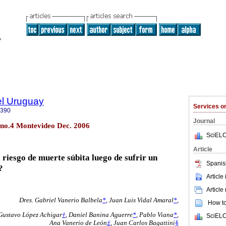
el Uruguay
Services 
0390
Journal
 no.4 Montevideo Dec. 2006
SciELO
Article
 riesgo de muerte súbita luego de sufrir un
Spanis
?
Article
Article
Dres. Gabriel Vanerio Balbela
*
, Juan Luis Vidal Amaral
*
,
How to 
 Gustavo López Achigar
†
, Daniel Banina Aguerre
*
, Pablo Viana
*
,
SciELO
Ana Vanerio de León
‡
, Juan Carlos Bagattini
§