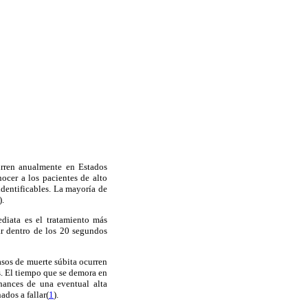
rren anualmente en Estados
ocer a los pacientes de alto
identificables. La mayoría de
).
diata es el tratamiento más
lar dentro de los 20 segundos
sos de muerte súbita ocurren
s. El tiempo que se demora en
hances de una eventual alta
ados a fallar(
1
).