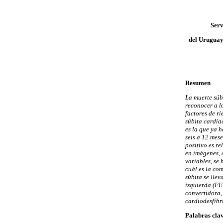
Serv
del Uruguay
Resumen
La muerte súb
reconocer a l
factores de r
súbita cardía
es la que ya 
seis a 12 mes
positivo es re
en imágenes, 
variables, se
cuál es la co
súbita se llev
izquierda (FE
convertidora,
cardiodesfibr
Palabras cla