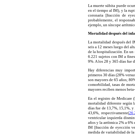
La muerte súbita puede ocur
en el tiempo al IM), y la ru
coronaria [fracción de ey
probablemente, el responsab
ejemplo, un síncope arrítmic
Mortalidad después del inf
La mortalidad después del I
seis a 12 meses luego del al
de la hospitalización. En un
6.221 sujetos con IM a fines
9%. A los 28 y 365 días fue
Hay diferencias muy import
primeros 30 días (28% versu
son mayores de 65 años; 80%
comorbilidad, tasas de morta
mayores reciben menos beta-b
En el registro de Medicare 
mortalidad diferente según l
días fue de 13,7%, 15,1%, y
43,6%, respectivamente(
26
,
ventricular izquierda dismin
años y la arrítmica 2% a 6% 
IM [fracción de eyección ve
medida de variabilidad de la