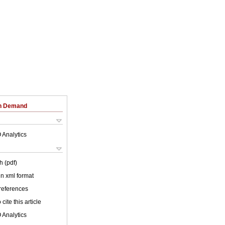
on Demand
 Analytics
h (pdf)
 in xml format
 references
cite this article
 Analytics