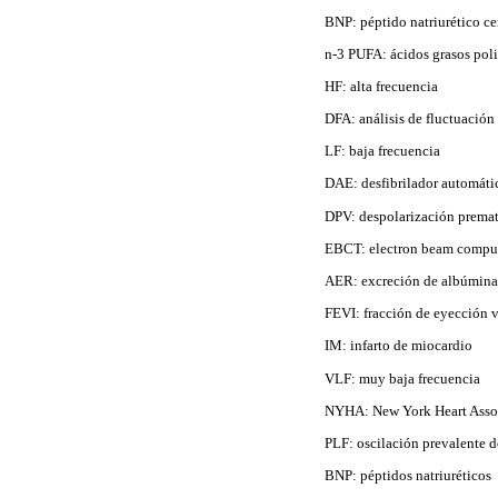
BNP: péptido natriurético ce
n-3 PUFA: ácidos grasos pol
HF: alta frecuencia
DFA: análisis de fluctuación
LF: baja frecuencia
DAE: desfibrilador automáti
DPV: despolarización premat
EBCT: electron beam compu
AER: excreción de albúmina
FEVI: fracción de eyección v
IM: infarto de miocardio
VLF: muy baja frecuencia
NYHA: New York Heart Asso
PLF: oscilación prevalente d
BNP: péptidos natriuréticos