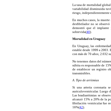
La tasa de mortalidad global
variabilidad disminuida tuv
riesgo, independientemente d
En muchos casos, la muerte 
desfibrilador no se observó
demostró que el implante 
sobrevida(
40
).
Mortalidad en Uruguay
En Uruguay, las enfermedad
estable desde 1999 a 2003. 
con más de 70 años; 2.032 s
No tenemos datos del número 
súbita es responsable de 15%
de establecer un registro o
transmisibles.
A. Tipo de arritmias
Si una arteria coronaria s
auriculoventricular. Luego d
Las bradiarritmias se obser
alcanzó 15% a 20% de la po
fibrilación ventricular fue 
16%(
42
).