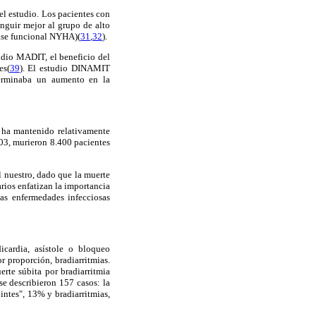
el estudio. Los pacientes con
nguir mejor al grupo de alto
clase funcional NYHA)(
31
,
32
).
tudio MADIT, el beneficio del
es(
39
). El estudio DINAMIT
terminaba un aumento en la
 ha mantenido relativamente
03, murieron 8.400 pacientes
l nuestro, dado que la muerte
rios enfatizan la importancia
las enfermedades infecciosas
icardia, asístole o bloqueo
r proporción, bradiarritmias.
rte súbita por bradiarritmia
 se describieron 157 casos: la
intes", 13% y bradiarritmias,