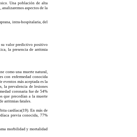
ásico. Una población de alta
n, analizaremos aspectos de la
rana, intra-hospitalaria, del
su valor predictivo positivo
ica, la presencia de arritmia
fine como una muerte natural,
ntes con enfermedad conocida
de eventos más aceptada es la
s, la prevalencia de lesiones
ermedad coronaria fue de 54%
los que precedían a la muerte
 arritmias fatales.
úbita cardíaca(19). En más de
rdíaca previa conocida, 77%
misma morbilidad y mortalidad