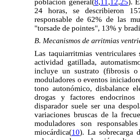
población general(
8
,
11
,
12
,
25
). 
24 horas, se describieron 157
responsable de 62% de las muer
"torsade de pointes", 13% y brad
B. Mecanismos de arritmias ventri
Las taquiarritmias ventriculares
actividad gatillada, automatis
incluye un sustrato (fibrosis o 
moduladores o eventos iniciadores
tono autonómico, disbalance elec
drogas y factores endocrinos o
disparador suele ser una despol
variaciones bruscas de la frecue
moduladores son responsables
miocárdica(
10
). La sobrecarga 