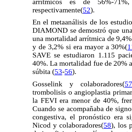
arrítmicos es de 56%-71
respectivamente(
52
).
En el metaanálisis de los es
DIAMOND se demostró que una f
una mortalidad arrítmica de 9,4%
y de 3,2% si era mayor a 30%(
1
SAVE se estudiaron 1.115 paci
40%. La mortalidad fue de 20% a 
súbita (
53
-
56
).
Gosselink y colaboradores(
5
trombolisis o angioplastia prima
la FEVI era menor de 40%, fre
Cuando se acompañaba de signos c
congestiva, el pronóstico era s
Nicod y colaboradores(
58
), los