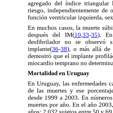
agregado del índice triangular 
riesgo, independientemente de ot
función ventricular izquierda, s
En muchos casos, la muerte súbit
después del IM(
10
,
33
-
35
). En
desfibrilador no se observó 
implante(
36
-
38
), o más allá de
demostró que el implante profilác
miocardio temprano no determina
Mortalidad en Uruguay
En Uruguay, las enfermedades c
de las muertes y ese porcentaj
desde 1999 a 2003. En números
muertes por año. En el año 2003
años; 2.032 sujetos entre 50 y 6