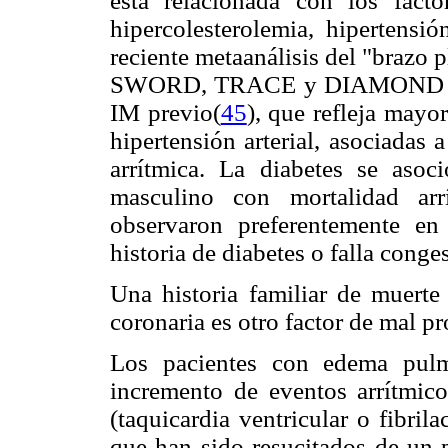
está relacionada con los facto
hipercolesterolemia, hipertensi
reciente metaanálisis del "brazo
SWORD, TRACE y DIAMOND se de
IM previo(
45
), que refleja mayo
hipertensión arterial, asociadas
arrítmica. La diabetes se asoc
masculino con mortalidad arrí
observaron preferentemente e
historia de diabetes o falla conge
Una historia familiar de muerte
coronaria es otro factor de mal p
Los pacientes con edema pulm
incremento de eventos arrítmico
(taquicardia ventricular o fibri
que han sido resucitados de un 