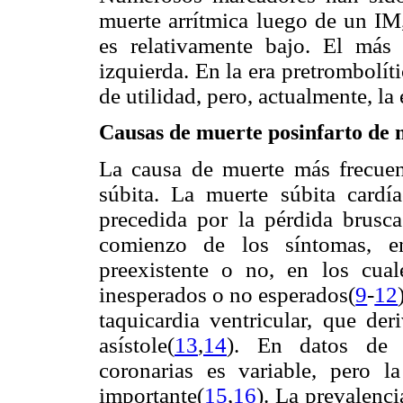
muerte arrítmica luego de un IM,
es relativamente bajo. El más 
izquierda. En la era pretrombolíti
de utilidad, pero, actualmente, l
Causas de muerte posinfarto de 
La causa de muerte más frecuen
súbita. La muerte súbita cardí
precedida por la pérdida brusca
comienzo de los síntomas, e
preexistente o no, en los cu
inesperados o no esperados(
9
-
12
taquicardia ventricular, que der
asístole(
13
,
14
). En datos de a
coronarias es variable, pero 
importante(
15
,
16
). La prevalenc