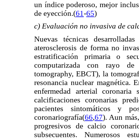
un índice poderoso, mejor inclus
de eyección.(
61
-
65
)
c) Evaluación no invasiva de cal
Nuevas técnicas desarrollada
aterosclerosis de forma no inva
estratificación primaria o se
computarizada con rayo de 
tomography, EBCT), la tomograf
resonancia nuclear magnética. E
enfermedad arterial coronaria 
calcificaciones coronarias pred
pacientes sintomáticos y p
coronariografía(
66
,
67
). Aun más,
progresivos de calcio coronari
subsecuentes. Numerosos est