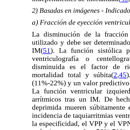
2) Basadas en imágenes - Indicad
a) Fracción de eyección ventricu
La disminución de la fracción 
utilizado y debe ser determinado
IM(
51
). La función sistólica 
ventriculografía o centellogr
disminuida es el factor de r
mortalidad total y súbita(
2
,
45
(11%-22%) y un valor predictiv
La función ventricular izquie
arrítmicos tras un IM. De hec
deprimida mueren súbitamente en
incidencia de taquiarritmias vent
la especificidad, el VPP y el VP