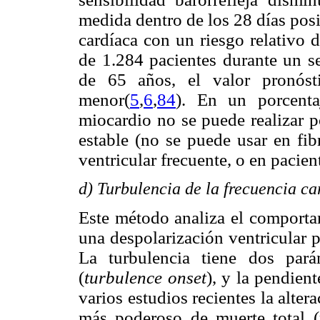
medida dentro de los 28 días posi
cardíaca con un riesgo relativo 
de 1.284 pacientes durante un 
de 65 años, el valor pronósti
menor(
5
,
6
,
84
). En un porcenta
miocardio no se puede realizar p
estable (no se puede usar en fibr
ventricular frecuente, o en pacien
d) Turbulencia de la frecuencia c
Este método analiza el comportam
una despolarización ventricular p
La turbulencia tiene dos pará
(
turbulence onset
), y la pendient
varios estudios recientes la alte
más poderoso de muerte total (