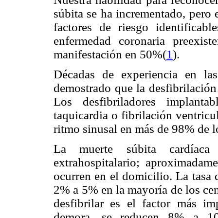
súbita se ha incrementado, pero 
factores de riesgo identificab
enfermedad coronaria preexist
manifestación en 50%(
1
).
Décadas de experiencia en la
demostrado que la desfibrilación
Los desfibriladores implanta
taquicardia o fibrilación ventric
ritmo sinusal en más de 98% de l
La muerte súbita cardíaca
extrahospitalario; aproximadam
ocurren en el domicilio. La tasa 
2% a 5% en la mayoría de los cen
desfibrilar es el factor más i
demora, se reducen 8% a 10