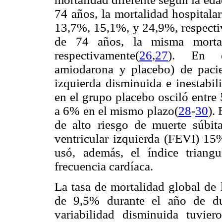
74 años, la mortalidad hospitala
13,7%, 15,1%, y 24,9%, respecti
de 74 años, la misma mort
respectivamente(
26
,
27
). En es
amiodarona y placebo) de pacien
izquierda disminuida e inestabili
en el grupo placebo osciló entre
a 6% en el mismo plazo(
28
-
30
).
de alto riesgo de muerte súbit
ventricular izquierda (FEVI) 15%
usó, además, el índice triang
frecuencia cardíaca.
La tasa de mortalidad global de 
de 9,5% durante el año de du
variabilidad disminuida tuvi