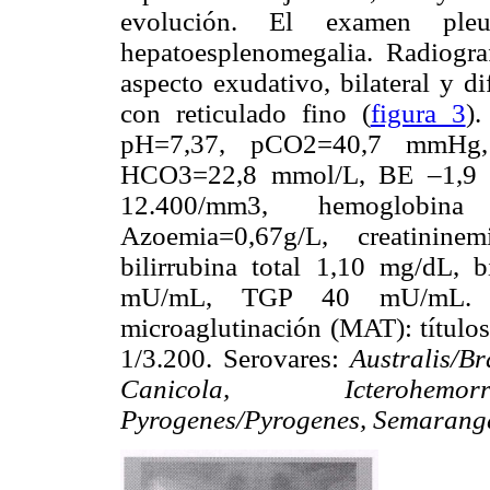
evolución. El examen ple
hepatoesplenomegalia. Radiogr
aspecto exudativo, bilateral y di
con reticulado fino (
figura 3
).
pH=7,37, pCO2=40,7 mmHg
HCO3=22,8 mmol/L, BE –1,9 m
12.400/mm3, hemoglobina
Azoemia=0,67g/L, creatinine
bilirrubina total 1,10 mg/dL, 
mU/mL, TGP 40 mU/mL. Ser
microaglutinación (MAT): título
1/3.200. Serovares:
Australis/B
Canicola, Icterohemorr
Pyrogenes/Pyrogenes, Semarang