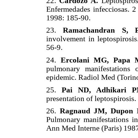
22.
Cardozo A.
Leptospirosi
Enfermedades infecciosas. 2
1998: 185-90.
23.
Ramachandran S, 
involvement in leptospiros
56-9.
24.
Ercolani MG, Papa 
pulmonary manifestations o
epidemic. Radiol Med (Torino
25.
Pai ND, Adhikari P
presentation of leptospirosis
26.
Ragnaud JM, Dupon M
Pulmonary manifestations in 
Ann Med Interne (Paris) 1987