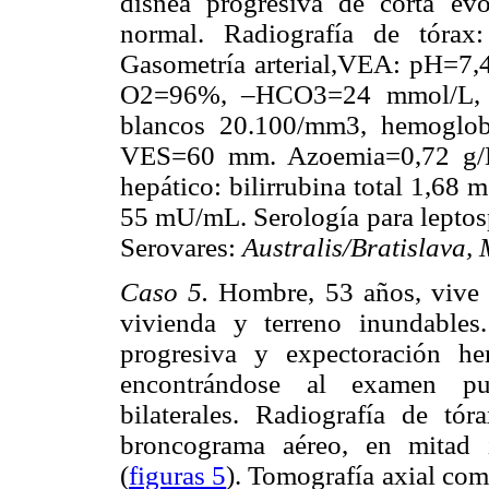
disnea progresiva de corta ev
normal. Radiografía de tórax: 
Gasometría arterial,VEA: pH=
O2=96%, –HCO3=24 mmol/L, 
blancos 20.100/mm3, hemoglob
VES=60 mm. Azoemia=0,72 g/L,
hepático: bilirrubina total 1,
55 mU/mL. Serología para leptosp
Serovares:
Australis/Bratislava,
Caso 5.
Hombre, 53 años, vive 
vivienda y terreno inundables.
progresiva y expectoración h
encontrándose al examen pulm
bilaterales. Radiografía de tó
broncograma aéreo, en mitad 
(
figuras 5
). Tomografía axial com