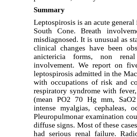
Summary
Leptospirosis is an acute general
South Cone. Breath involveme
misdiagnosed. It is unusual as sta
clinical changes have been obs
anictericia forms, non rena
involvement. We report on five
leptospirosis admitted in the Ma
with occupations of risk and co
respiratory syndrome with fever,
(mean PO2 70 Hg mm, SaO2 9
intense myalgias, cephaleas, o
Pleuropulmonar examination coul
diffuse signs. Most of these case
had serious renal failure. Radio