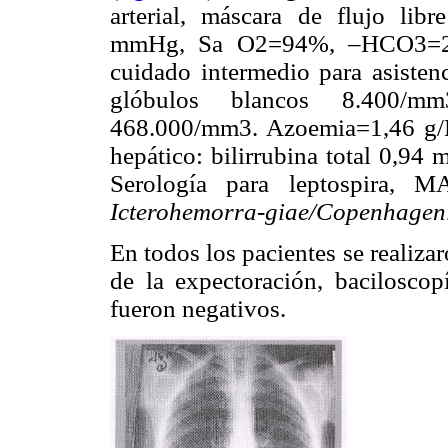
arterial, máscara de flujo l
mmHg, Sa O2=94%, –HCO3=23
cuidado intermedio para asisten
glóbulos blancos 8.400/mm
468.000/mm3. Azoemia=1,46 g/L
hepático: bilirrubina total 0
Serología para leptospira, MA
Icterohemorra-giae/Copenhagen
En todos los pacientes se realiza
de la expectoración, baciloscop
fueron negativos.