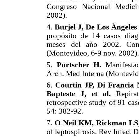
Congreso Nacional Medicin
2002).
4.
Burjel J, De Los Ángeles 
propósito de 14 casos diag
meses del año 2002. Cong
(Montevideo, 6-9 nov. 2002).
5.
Purtscher H.
Manifestaci
Arch. Med Interna (Montevid
6.
Courtin JP, Di Francia
Bapteste J, et al.
Repira
retrospective study of 91 c
54: 382-92.
7.
O Neil KM, Rickman LS
of leptospirosis. Rev Infect 