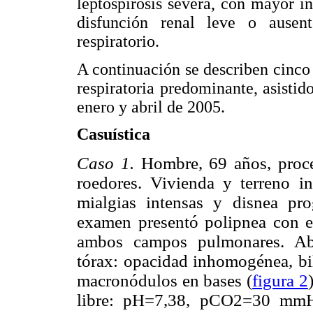
leptospirosis severa, con mayor i
disfunción renal leve o ausen
respiratorio.
A continuación se describen cinco 
respiratoria predominante, asistid
enero y abril de 2005.
Casuística
Caso 1.
Hombre, 69 años, proce
roedores. Vivienda y terreno in
mialgias intensas y disnea pro
examen presentó polipnea con est
ambos campos pulmonares. A
tórax:
opacidad inhomogénea, bil
macronódulos en bases (
figura 2
libre: pH=7,38, pCO2=30 mmH