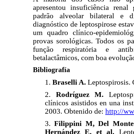
apresentou insuficiência renal
padrão alveolar bilateral e 
diagnóstico de leptospirose esta
um quadro clínico-epidemioló
provas sorológicas. Todos os pa
função respiratória e antib
betalactâmicos, com boa evolução 
Bibliografía
1.
Braselli A.
Leptospirosis. 
2.
Rodríguez M.
Leptosp
clínicos asistidos en una inst
2003. Obtenido de:
http://ww
3.
Filippini M, Del Monte
Hernández E, et al.
Lepto