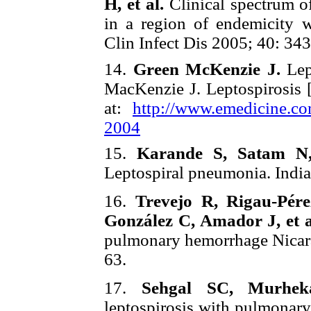
H, et al.
Clinical spectrum o
in a region of endemicity wi
Clin Infect Dis 2005; 40: 343
14.
Green McKenzie J.
Lept
MacKenzie J. Leptospirosis 
at:
http://www.emedicine.c
2004
15.
Karande S, Satam N,
Leptospiral pneumonia. India
16.
Trevejo R, Rigau-Pér
González C, Amador J, et a
pulmonary hemorrhage Nicara
63.
17.
Sehgal SC, Murhe
leptospirosis with pulmonar