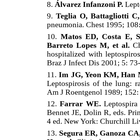
8.
Álvarez Infanzoni P.
Lepto
9.
Teglia O, Battagliotti C
pneumonia. Chest 1995; 108:
10.
Matos ED, Costa E, 
Barreto Lopes M, et al.
Che
hospitalized with leptospiros
Braz J Infect Dis 2001; 5: 73
11.
Im JG, Yeon KM, Han 
Leptospirosis of the lung: r
Am J Roentgenol 1989; 152:
12.
Farrar WE.
Leptospira 
Bennet JE, Dolin R, eds. Prin
4 ed. New York: Churchill Li
13.
Segura ER, Ganoza CA, 