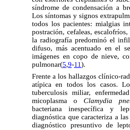
síndrome de condensación a br
Los síntomas y signos extrapulmo
todos los pacientes: mialgias i
postración, cefaleas, escalofríos
la radiografía predominó el infil
difuso, más acentuado en el sec
imágenes en copo de nieve, co
pulmonar(
5
,
9
-
11
).
Frente a los hallazgos clínico-r
atípica en todos los casos. Los
tuberculosis miliar, enfermeda
micoplasma o
Clamydia pne
bacteriana inespecífica y lep
diagnóstica que caracteriza a la
diagnóstico presuntivo de lept