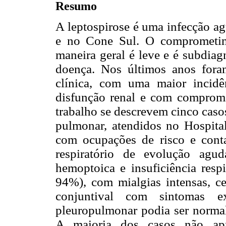
Resumo
A leptospirose é uma infecção a
e no Cone Sul. O comprometime
maneira geral é leve e é subdiag
doença. Nos últimos anos fora
clínica, com uma maior incidê
disfunção renal e com comprom
trabalho se descrevem cinco caso
pulmonar, atendidos no Hospit
com ocupações de risco e cont
respiratório de evolução agu
hemoptoica e insuficiência re
94%), com mialgias intensas, cef
conjuntival com sintomas ex
pleuropulmonar podia ser normal 
A maioria dos casos não apre