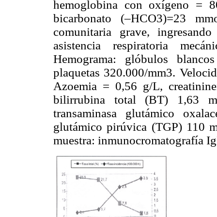
hemoglobina con oxígeno = 8
bicarbonato (–HCO3)=23 mmo
comunitaria grave, ingresando
asistencia respiratoria mec
Hemograma: glóbulos blancos
plaquetas 320.000/mm3. Velocid
Azoemia = 0,56 g/L, creatinin
bilirrubina total (BT) 1,63 m
transaminasa glutámico oxala
glutámico pirúvica (TGP) 110 m
muestra: inmunocromatografía I