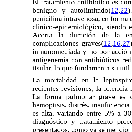
El tratamiento antibiótico es co
benigno y autolimitado(
12
,
22
)
penicilina intravenosa, en forma
clínico-epidemiológico, siendo e
Acorta la duración de la en
complicaciones graves(
12
,
16
,
27
inmunomediada y no por acción d
antigenemia con antibióticos red
tisular, lo que fundamenta su util
La mortalidad en la leptospi
recientes revisiones, la icterici
La forma pulmonar grave es d
hemoptisis, distrés, insuficienci
es alta, variando entre 5% a 3
diagnóstico y tratamiento pre
presentados, como ya se mencion