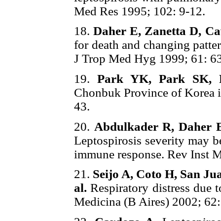
Med Res 1995; 102: 9-12.
18.
Daher E, Zanetta D, Ca
for death and changing patter
J Trop Med Hyg 1999; 61: 63
19.
Park YK, Park SK, 
Chonbuk Province of Korea i
43.
20.
Abdulkader R, Daher E
Leptospirosis severity may b
immune response. Rev Inst M
21.
Seijo A, Coto H, San Jua
al.
Respiratory distress due 
Medicina (B Aires) 2002; 62: