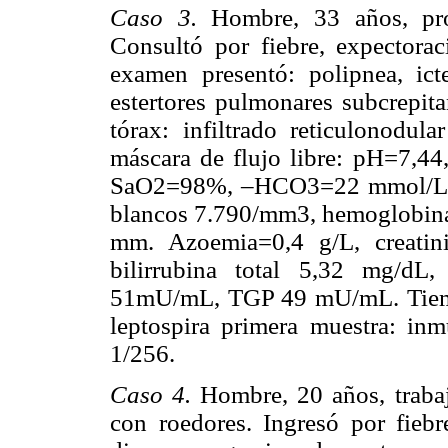
Caso 3.
Hombre, 33 años, pro
Consultó por fiebre, expectora
examen presentó: polipnea, ict
estertores pulmonares subcrepita
tórax: infiltrado reticulonodula
máscara de flujo libre: pH=7
SaO2=98%, –HCO3=22 mmol/L, 
blancos 7.790/mm3, hemoglobin
mm. Azoemia=0,4 g/L, creatin
bilirrubina total 5,32 mg/dL
51mU/mL, TGP 49 mU/mL. Tiemp
leptospira primera muestra: inmu
1/256.
Caso 4.
Hombre, 20 años, trabaj
con roedores. Ingresó por fiebr