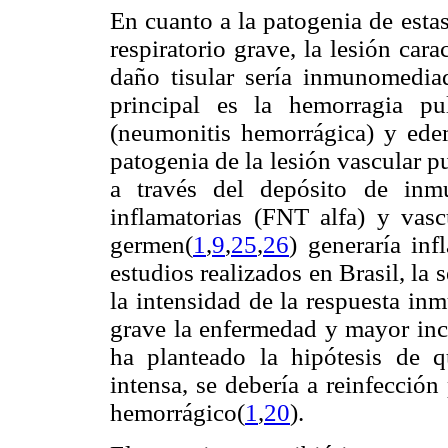
En cuanto a la patogenia de esta
respiratorio grave, la lesión carac
daño tisular sería inmunomedia
principal es la hemorragia pul
(neumonitis hemorrágica) y edema
patogenia de la lesión vascular 
a través del depósito de inmu
inflamatorias (FNT alfa) y vasc
germen(
1
,
9
,
25
,
26
) generaría inf
estudios realizados en Brasil, la 
la intensidad de la respuesta in
grave la enfermedad y mayor inc
ha planteado la hipótesis de 
intensa, se debería a reinfecció
hemorrágico(
1
,
20
).