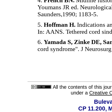
4.
French BN.
Midline fusion
Youmans JR ed. Neurological
Saunders,1990; 1183-5.
5.
Hoffman H.
Indications an
In: AANS. Tethered cord sind
6.
Yamada S, Zinke DE, San
cord syndrome". J Neurosurg
All the contents of this jo
under a
Creative 
Buleva
CP 11.200, 