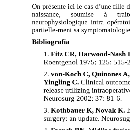
On présente ici le cas d’une fille 
naissance, soumise à trait
neurophysiologique intra opérato
partielle-ment sa symptomatologie
Bibliografía
1.
Fitz CR, Harwood-Nash 
Roentgenol 1975; 125: 515-2
2.
von-Koch C, Quinones A,
Yingling C.
Clinical outcome
release utilizing intraoperat
Neurosurg 2002; 37: 81-6.
3.
Kothbauer K, Novak K.
I
surgery: an update. Neurosug