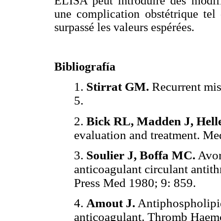
ELISA peut introduire des modifi
une complication obstétrique tel
surpassé les valeurs espérées.
Bibliografía
1.
Stirrat GM.
Recurrent mis
5.
2.
Bick RL, Madden J, Hell
evaluation and treatment. M
3.
Soulier J, Boffa MC.
Avor
anticoagulant circulant antit
Press Med 1980; 9: 859.
4.
Amout J.
Antiphospholipid
anticoagulant. Thromb Haemo