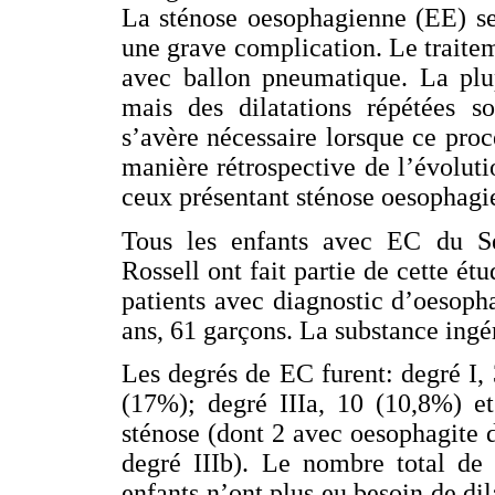
La sténose oesophagienne (EE) se
une grave complication. Le traitem
avec ballon pneumatique. La plu
mais des dilatations répétées so
s’avère nécessaire lorsque ce proc
manière rétrospective de l’évolut
ceux présentant sténose oesophagi
Tous les enfants avec EC du Se
Rossell ont fait partie de cette é
patients avec diagnostic d’oesoph
ans, 61 garçons. La substance ingér
Les degrés de EC furent: degré I,
(17%); degré IIIa, 10 (10,8%) et
sténose (dont 2 avec oesophagite d
degré IIIb). Le nombre total de 
enfants n’ont plus eu besoin de dil