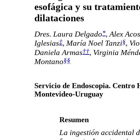
esofágica y su tratamient
dilataciones
*
Dres. Laura Delgado
, Alex Aco
‡
§
Iglesias
, María Noel Tanzi
, Vi
††
Daniela Armas
, Virginia Ménd
§§
Montano
Servicio de Endoscopia. Centro H
Montevideo-Uruguay
Resumen
La ingestión accidental d