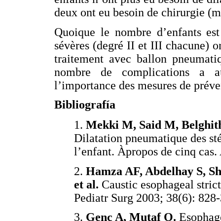
deux ont eu besoin de chirurgie (m
Quoique le nombre d’enfants est
sévères (degré II et III chacune) 
traitement avec ballon pneumatiq
nombre de complications a au
l’importance des mesures de préve
Bibliografía
1.
Mekki M, Said M, Belghith 
Dilatation pneumatique des st
l’enfant. Àpropos de cinq cas.
2.
Hamza AF, Abdelhay S, She
et al.
Caustic esophageal strict
Pediatr Surg 2003; 38(6): 828-
3.
Genç A, Mutaf O.
Esophagea