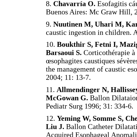
8.
Chavarría O.
Esofagitis cáu
Buenos Aires: Mc Graw Hill, 
9.
Nuutinen M, Uhari M, Kar
caustic ingestion in children. 
10.
Boukthir S, Fetni I, Ma
Barsaoui S.
Corticothérapie à 
œsophagites caustiques sévères
the management of caustic eso
2004; 11: 13-7.
11.
Allmendinger N, Halliss
McGowan G.
Ballon Dilataion
Pediatr Surg 1996; 31: 334-6.
12.
Yeming W, Somme S, Chen
Liu
J.
Ballon Catheter Dilatat
Acquired Esophageal Anomalies