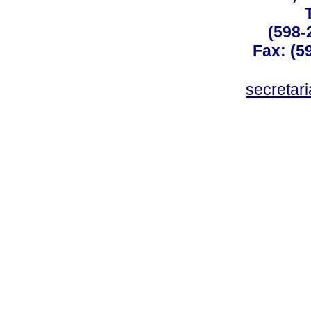
(598-
Fax: (59
secreta