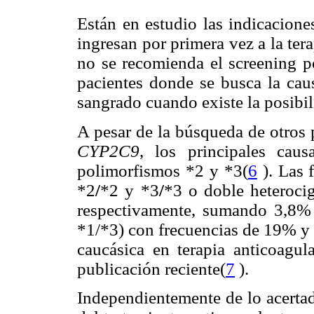
Están en estudio las indicacione
ingresan por primera vez a la te
no se recomienda el screening po
pacientes donde se busca la cau
sangrado cuando existe la posibil
A pesar de la búsqueda de otros 
CYP2C9
, los principales cau
polimorfismos *2 y *3(
6
). Las 
*2
/
*2 y *3
/
*3 o doble heteroci
respectivamente, sumando 3,8% 
*1/*3) con frecuencias de 19% y
caucásica en terapia anticoagul
publicación reciente(
7
).
Independientemente de lo acertad