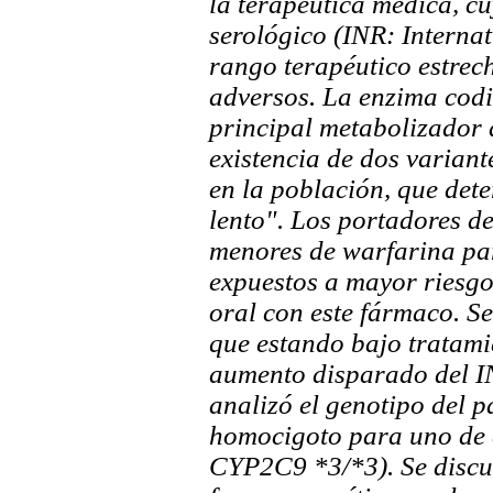
la terapéutica médica, c
serológico (INR: Interna
rango terapéutico estrech
adversos. La enzima codi
principal metabolizador 
existencia de dos variant
en la población, que det
lento". Los portadores de
menores de warfarina par
expuestos a mayor riesg
oral con este fármaco. Se
que estando bajo tratami
aumento disparado del IN
analizó el genotipo del 
homocigoto para uno de e
CYP2C9 *3/*3). Se discut