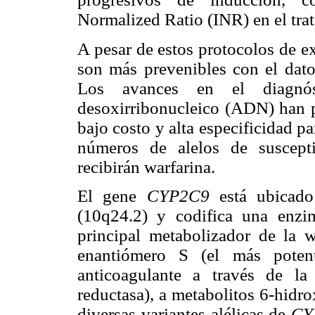
Normalized Ratio (INR) en el tra
A pesar de estos protocolos de e
son más prevenibles con el dato 
Los avances en el diagnós
desoxirribonucleico (ADN) han p
bajo costo y alta especificidad par
números de alelos de suscepti
recibirán warfarina.
El gene
CYP2C9
está ubicado
(10q24.2) y codifica una enzi
principal metabolizador de la w
enantiómero S (el más potent
anticoagulante a través de l
reductasa), a metabolitos 6-hidro
diversas variantes alélicas de
CY