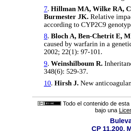
7
.
Hillman MA, Wilke RA, Ca
Burmester JK.
Relative impac
according to CYP2C9 genotype
8
.
Bloch A, Ben-Chetrit E, M
caused by warfarin in a geneti
2002; 22(1): 97-101.
9
.
Weinshilboum R.
Inheritan
348(6): 529-37.
10
.
Hirsh J.
New anticoagulan
Todo el contenido de esta 
bajo una
Lice
Buleva
CP 11.200, 