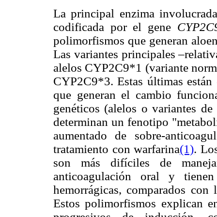
La principal enzima involucrada
codificada por el gene
CYP2C
polimorfismos que generan aloen
Las variantes principales –relat
alelos CYP2C9*1 (variante norma
CYP2C9*3. Estas últimas están 
que generan el cambio funcion
genéticos (alelos o variantes de
determinan un fenotipo "metaboli
aumentado de sobre-anticoagu
tratamiento con warfarina
(1)
. Lo
son más difíciles de manej
anticoagulación oral y tiene
hemorrágicas, comparados con l
Estos polimorfismos explican e
progresivos de inducción, co