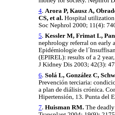
money for society. Nephrol D
4
.
Arora P, Kausz A, Obrad
CS, et al.
Hospital utilizatio
Soc Nephrol 2000; 11(4): 74
5
.
Kessler M, Frimat L, Pan
nephrology referral on earl
Epidémiologie de l´Insuffisa
(EPIREL): results of a 2 yea
J Kidney Dis 2003; 42(3): 47
6
.
Solá L, González C, Schw
Prevención terciaria: condici
a plan de diálisis crónica. C
Hipertensión, 13. Punta del E
7
.
Huisman RM.
The deadly 
Transplant 2004; 19(9): 2175