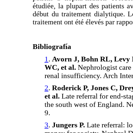
étudiée, la plupart des patients
début du traitement dialytique. L
traitement ont été élevés par rappo
Bibliografía
1
.
Avorn J, Bohn RL, Levy
WC, et al.
Nephrologist care 
renal insufficiency. Arch In
2
.
Roderick P, Jones C, Dre
et al.
Late referral for end-st
the south west of England. N
9.
3
.
Jungers P.
Late referral: l