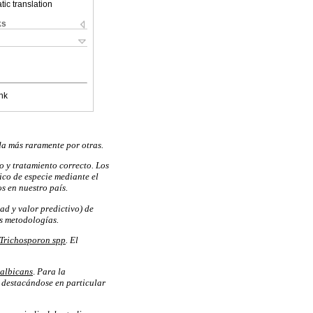
ic translation
ks
nk
da más raramente por otras.
o y tratamiento correcto. Los
ico de especie mediante el
 en nuestro país.
ad y valor predictivo) de
s metodologías.
Trichosporon spp
. El
 albicans
.
Para la
, destacándose en particular