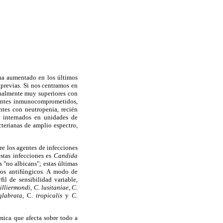
 ha aumentado en los últimos
previas. Si nos centramos en
ionalmente muy superiores con
entes inmunocomprometidos,
ntes con neutropenia, recién
s internados en unidades de
cterianas de amplio espectro,
re los agentes de infecciones
stas infecciones es
Candida
 "no albicans"; estas últimas
 los antifúngicos. A modo de
fil de sensibilidad variable,
illiermondi
,
C. lusitaniae
,
C.
glabrata,
C.
tropicalis
y
C.
émica que afecta sobre todo a