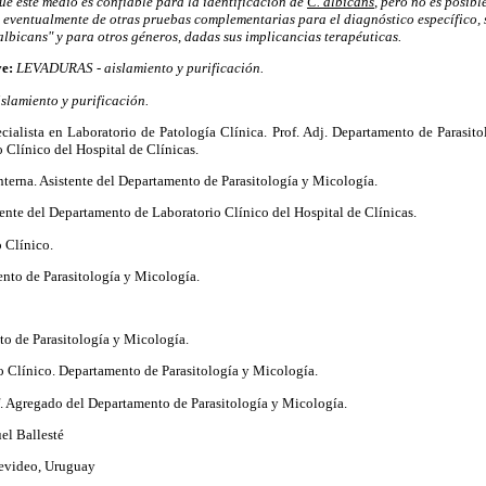
ue este medio es confiable para la identificación de
C. albicans
, pero no es posibl
 eventualmente de otras pruebas complementarias para el diagnóstico específico, 
albicans" y para otros géneros, dadas sus implicancias terapéuticas.
ve:
LEVADURAS - aislamiento y purificación.
lamiento y purificación.
ialista en Laboratorio de Patología Clínica. Prof. Adj. Departamento de Parasitol
Clínico del Hospital de Clínicas.
nterna. Asistente del Departamento de Parasitología y Micología.
ente del Departamento de Laboratorio Clínico del Hospital de Clínicas.
 Clínico.
to de Parasitología y Micología.
o de Parasitología y Micología.
 Clínico. Departamento de Parasitología y Micología.
. Agregado del Departamento de Parasitología y Micología.
el Ballesté
evideo, Uruguay