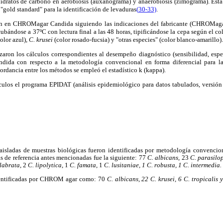
hidratos de carbono en aerobiosis (auxanograma) y anaerobiosis (zimograma). Est
"gold standard" para la identificación de levaduras
(
30-33)
.
ron en CHROMagar Candida
siguiendo las indicaciones del fabricante (CHROMaga
ubándose a 37ºC con lectura final a las 48 horas, tipificándose la cepa según el co
olor azul),
C. krusei
(color rosado-fucsia) y "otras especies" (color blanco-amarillo).
izaron los cálculos correspondientes al desempeño diagnóstico (sensibilidad, espe
a con respecto a la metodología convencional en forma diferencial para las
ordancia entre los métodos se empleó el estadístico k (kappa).
álculos el programa EPIDAT (análisis epidemiológico para datos tabulados, versió
 aisladas de muestras biológicas fueron identificadas por metodología convencion
s de referencia antes mencionadas fue la siguiente: 77
C. albicans
, 23
C. parasilop
labrata
, 2
C. lipolytica
, 1
C. famata
, 1
C. lusitaniae, 1 C. robusta, 1 C. intermedia.
dentificadas por CHROM agar como: 70
C. albicans, 22 C. krusei, 6 C. tropicalis