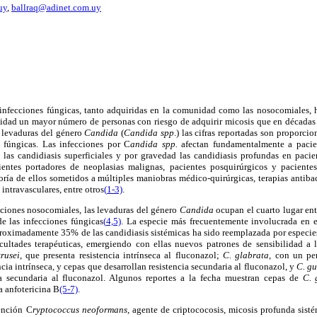
uy
,
ballraq@adinet.com.uy
 infecciones fúngicas, tanto adquiridas en la comunidad como las nosocomiales,
alidad un mayor número de personas con riesgo de adquirir micosis que en décadas 
r levaduras del género
Candida
(
Candida spp
.) las cifras reportadas son proporc
s fúngicas. Las infecciones por C
andida spp.
afectan fundamentalmente a paci
 las candidiasis superficiales y por gravedad las candidiasis profundas en pacie
ientes portadores de neoplasias malignas, pacientes posquirúrgicos y paciente
ría de ellos sometidos a múltiples maniobras médico-quirúrgicas, terapias antiba
 intravasculares, entre otros
(
1-3)
.
cciones nosocomiales, las levaduras del género
Candida
ocupan el cuarto lugar ent
e las infecciones fúngicas
(
4,5)
. La especie más frecuentemente involucrada en e
proximadamente 35% de las candidiasis sistémicas ha sido reemplazada por especies
icultades terapéuticas, emergiendo con ellas nuevos patrones de sensibilidad a
rusei
, que presenta resistencia intrínseca al fluconazol;
C. glabrata
, con un per
cia intrínseca, y cepas que desarrollan resistencia secundaria al fluconazol, y
C. gu
ia secundaria al fluconazol. Algunos reportes a la fecha muestran cepas de
C. 
la anfotericina B
(5-
7)
.
ención C
ryptococcus neoformans
, agente de criptococosis, micosis profunda sist