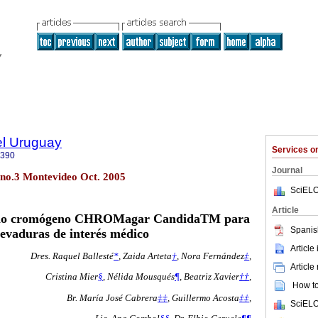
el Uruguay
Services 
0390
Journal
 no.3 Montevideo Oct. 2005
SciELO
Article
edio cromógeno CHROMagar CandidaTM para
Spanis
 levaduras de interés médico
Article
Dres. Raquel Ballesté
*
,
Zaida Arteta
†
,
Nora Fernández
‡
,
Article
Cristina Mier
§
,
Nélida Mousqués
¶
,
Beatriz Xavier
††
,
How to 
Br. María José Cabrera
‡‡
,
Guillermo Acosta
‡‡
,
SciELO