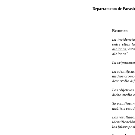
Departamento de Parasito
Resumen
La incidencia
entre ellas l
albicans
; ést
albicans"
.
La criptococo
La identifica
medios cromóg
desarrollo di
Los objetivos
dicho medio c
Se estudiaron
análisis esta
Los resultado
identificació
los falsos pos