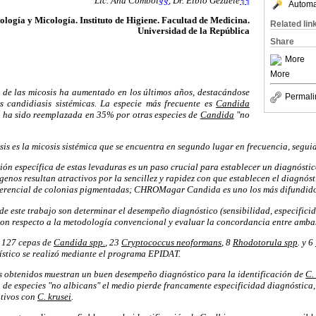
Lic. Ana Combol
§§
,
Dr. Elbio Gezuele
¶¶
Automat
logía y Micología. Instituto de Higiene. Facultad de Medicina.
Related lin
Universidad de la República
Share
More
More
 de las micosis ha aumentado en los últimos años, destacándose
Permali
as candidiasis sistémicas. La especie más frecuente es
Candida
a ha sido reemplazada en 35% por otras especies de
Candida
"no
sis es la micosis sistémica que se encuentra en segundo lugar en frecuencia, segui
ción específica de estas levaduras es un paso crucial para establecer un diagnóstic
enos resultan atractivos por la sencillez y rapidez con que establecen el diagnóst
ferencial de colonias pigmentadas; CHROMagar Candida es uno los más difundidos
 de este trabajo son determinar el desempeño diagnóstico (sensibilidad, especificid
on respecto a la metodología convencional y evaluar la concordancia entre amba
 127 cepas de
Candida spp.
, 23
Cryptococcus neoformans
,
8
Rhodotorula spp
. y 6
dístico se realizó mediante el programa EPIDAT.
s obtenidos muestran un buen desempeño diagnóstico para la identificación de
C.
n de especies "no albicans" el medio pierde francamente especificidad diagnóstica
itivos con
C. krusei
.