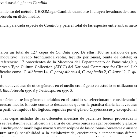
levaduras del género
Candida.
rtamiento del método CHROMagar Candida cuando se incluyen levaduras de otro
otorula
en dicho medio.
dancia para cada especie de
Candida
y para el total de las especies entre ambas met
diaron un total de 127 cepas de
Candida spp
. De ellas, 100 se aislaron de pac
ocultivo, lavado bronquioloalveolar, líquido peritoneal, punta de catéter, en
 referencia: 17 procedentes de la Micoteca del Departamento de Parasitología y
rican Type Culture Collection (ATCC) del National Committee for Clinical La
ificadas como:
C. albicans
14,
C. parapsilopsis
4,
C. tropicalis
2,
C. krusei
2,
C. gu
1.
to de levaduras de otros géneros en el medio cromógeno en estudio se utilizaron 
3,
Rhodotorula spp.
8 y
Trichosporon spp.
6.
umérica entre los géneros incluidos en el estudio se seleccionaron considerando l
nuestro medio. En este contexto destacamos que en la práctica diaria las levadura
a partir de líquidos biológicos, seguidas por el género
Cryptococcus
y excepcional
n:
las cepas aisladas de las diferentes muestras de pacientes fueron procesada
as se reaislaron e identificaron a partir de cultivos puros en agar peptonado y gluc
 incluyendo: morfología macro y microscópica de las colonias (presencia o ausenc
tre otros), sensibilidad a la cicloheximida, crecimiento a temperaturas difere