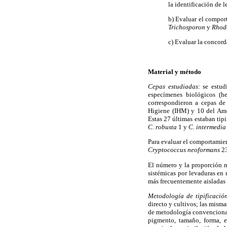
la identificación de 
b) Evaluar el compo
Trichosporon
y
Rhod
c) Evaluar la concor
Material y método
Cepas estudiadas:
se estu
especímenes biológicos (hem
correspondieron a cepas de
Higiene (IHM) y 10 del Ame
Estas 27 últimas estaban tip
C. robusta
1 y
C. intermedia
Para evaluar el comportamien
Cryptococcus neoformans
2
El número y la proporción n
sistémicas por levaduras en 
más frecuentemente aisladas 
Metodología de tipificació
directo y cultivos; las mism
de metodología convencional
pigmento, tamaño, forma, en