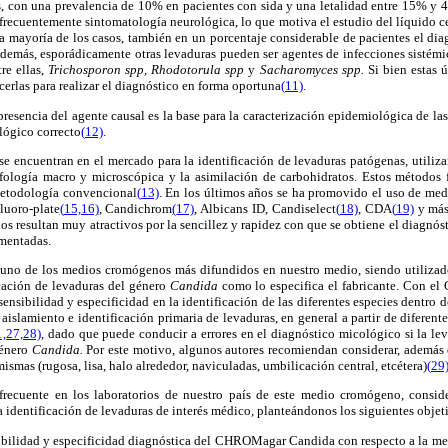
 con una prevalencia de 10% en pacientes con sida y una letalidad entre 15% y
 frecuentemente sintomatología neurológica, lo que motiva el estudio del líquido ce
la mayoría de los casos, también en un porcentaje considerable de pacientes el diagn
demás, esporádicamente otras levaduras pueden ser agentes de infecciones sistémic
re ellas,
Trichosporon spp, Rhodotorula spp
y
Sacharomyces spp.
Si bien estas ú
cerlas para realizar el diagnóstico en forma oportuna
(
11)
.
presencia del agente causal es la base para la caracterización epidemiológica de la
ológico correcto
(
12)
.
e encuentran en el mercado para la identificación de levaduras patógenas, utilizan
ología macro y microscópica y la asimilación de carbohidratos. Estos métodos fa
metodología convencional
(
13)
. En los últimos años se ha promovido el uso de me
Fluoro-plate
(
15,16)
, Candichrom
(
17)
, Albicans ID, Candiselect
(
18)
, CDA
(
19)
y más
os resultan muy atractivos por la sencillez y rapidez con que se obtiene el diagnóst
gmentadas.
o de los medios cromógenos más difundidos en nuestro medio, siendo utilizado
icación de levaduras del género
Candida
como lo especifica el fabricante. Con 
ensibilidad y especificidad en la identificación de las diferentes especies dentro 
islamiento e identificación primaria de levaduras, en general a partir de diferent
1,
27,28)
, dado que puede conducir a errores en el diagnóstico micológico si la le
género
Candida.
Por este motivo, algunos autores recomiendan considerar, además 
mismas (rugosa, lisa, halo alrededor, naviculadas, umbilicación central, etcétera)
(
29
recuente en los laboratorios de nuestro país de este medio cromógeno, conside
dentificación de levaduras de interés médico, planteándonos los siguientes objet
sibilidad y especificidad diagnóstica del CHROMagar Candida
con respecto a la m