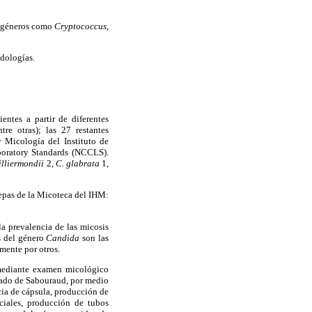
s géneros como
Cryptococcus,
odologías.
ientes a partir de diferentes
tre otras); las 27 restantes
 Micología del Instituto de
boratory Standards (NCCLS).
illiermondii
2,
C. glabrata
1,
cepas de la Micoteca del IHM:
a prevalencia de las micosis
s del género
Candida
son las
mente por otros.
s mediante examen micológico
osado de Sabouraud, por medio
ia de cápsula, producción de
nciales, producción de tubos