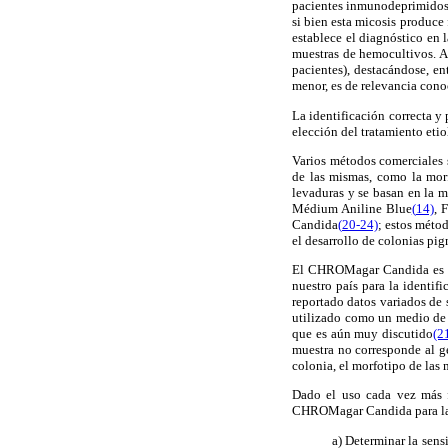
pacientes inmunodeprimidos,
si bien esta micosis produce
establece el diagnóstico en 
muestras de hemocultivos. A
pacientes), destacándose, ent
menor, es de relevancia cono
La identificación correcta y 
elección del tratamiento eti
Varios métodos comerciales s
de las mismas, como la morf
levaduras y se basan en la 
Médium Aniline Blue
(
14)
, 
Candida
(
20-24)
; estos métod
el desarrollo de colonias pi
El CHROMagar Candida es un
nuestro país para la identif
reportado datos variados de s
utilizado como un medio de a
que es aún muy discutido
(2
muestra no corresponde al 
colonia, el morfotipo de las 
Dado el uso cada vez más f
CHROMagar Candida para la i
a) Determinar la sen