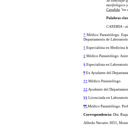
Se concluye q
morfológico y
Candida
"no 
Palabras cla
CANDIDA - ais
*
Médico Parasitólogo. Espec
Departamento de Laboratorio 
†
Especialista en Medicina I
‡
Médico Parasitólogo. Asist
§
Especialista en Laboratorio
¶
Ex Ayudante del Departamen
††
Médico Parasitólogo.
‡‡
Ayudante del Departament
§§
Licenciada en Laboratorio
¶¶
Médico Parasitólogo. Prof
Correspondencia:
Dra. Raqu
Alfredo Navarro 3051, Mont