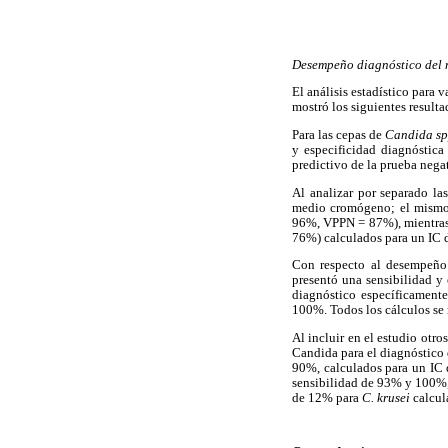
Desempeño diagnóstico del
El análisis estadístico par
mostró los siguientes resulta
Para las cepas de
Candida sp
y especificidad diagnóstic
predictivo de la prueba nega
Al analizar por separado la
medio cromógeno; el mismo 
96%, VPPN = 87%), mientras 
76%) calculados para un IC 
Con respecto al desempeño
presentó una sensibilidad 
diagnóstico específicament
100%. Todos los cálculos se 
Al incluir en el estudio otro
Candida para el diagnóstico
90%, calculados para un IC 
sensibilidad de 93% y 100%
de 12% para
C. krusei
calcul