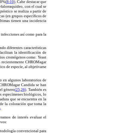
 40%
(
8-10)
. Cabe destacar que
falorraquídeo, con el cual se
óstico se realiza a partir de
as (en grupos específicos de
ltimas tienen una incidencia
s infecciones así como para la
do diferentes características
cilitan la identificación de
dios cromógenos como: Yeast
 recientemente CHROMagar
ico de especie, al objetivarse
 en algunos laboratorios de
el CHROMagar Candida se han
del género
(
25,26)
. También es
es especímenes biológicos, lo
vadura que se encuentra en la
de la coloración que toma la
)
.
ramos de interés evaluar el
ivos:
etodología convencional para