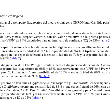
 medio cromógeno
a valorar el desempeño diagnóstico del medio cromógeno CHROMagar Candida para e
dos:
p.
en su totalidad (cepas de referencia y cepas aisladas de muestras clínicas) el mé
a de 88% y 96%, respectivamente, con un valor predictivo de la prueba positi
tiva (VPPN) de 84% calculados para un intervalo de confianza (IC) de 95% (
tabla 2
s cepas de referencia y las de muestras biológicas encontramos diferencias en e
presentó una sensibilidad de 92% y especificidad de 94% al tipificar cepas de 
que para las cepas de referencia la sensibilidad fue de 71% y la especificidad 
de 95% (
tabla 2
).
 diagnóstico de CHROM agar Candida para el diagnóstico de cepas de
Cand
y especificidad diagnóstica de 96% y 88%, respectivamente, con VPPP de 84% 
e para
C. krusei
mostró una sensibilidad de 100% y especificidad de 66%, co
realizaron para un IC de 95% (
tabla 3
).
s géneros de levaduras,
Cryptococcus
,
Trichosporon
y
Rhodotorula,
el desempeño 
 de
C. albicans
mostró una sensibilidad de 88% y una especificidad de 96%, con 
de 95% (tablas 2 y 4). Para
Candida
"no albicans" en general y para
Candida krus
, y especificidad de 66% y 63%, respectivamente, con un VPPP de 52% para
Candi
ados para un IC de 95% (
tabla 4
).