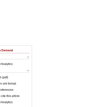
on Demand
 Analytics
h (pdf)
 in xml format
 references
cite this article
 Analytics