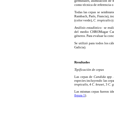
germinales, asimilación de 
como técnica de referencia o 
Todas las cepas se sembra
Rambach, París, Francia), inc
(color verde),
C. tropicalis
(c
Análisis estadístico:
se real
del medio CHROMagar Candid
géneros. Para evaluar la conc
Se utilizó para todos los c
Galicia).
Resultados
Tipificación de cepas
Las cepas de
Candida spp
.
especies incluyendo las cepa
tropicalis
, 4
C. krusei
, 3
C. g
Las mismas cepas fueron i
figura 1
).