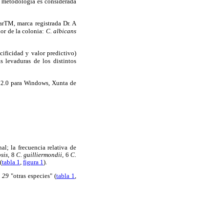
a metodología es considerada
rTM, marca registrada Dr. A
lor de la colonia:
C. albicans
cificidad y valor predictivo)
 levaduras de los distintos
n 2.0 para Windows, Xunta de
al; la frecuencia relativa de
sis
, 8
C. guilliermondii
, 6
C.
(
tabla 1
,
figura 1
).
 y 29
"otras especies" (
tabla 1
,