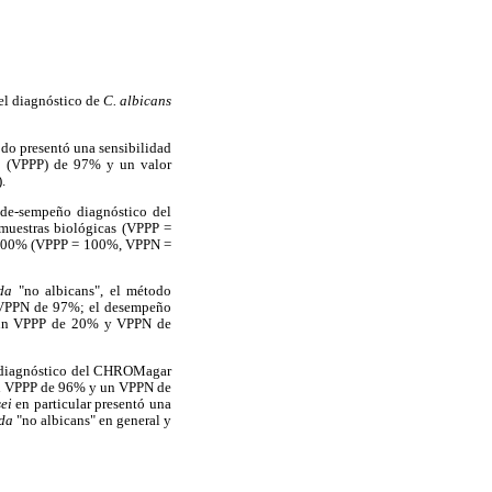
l diagnóstico de
C. albicans
todo presentó una sensibilidad
va (VPPP) de 97% y un valor
).
l de-sempeño diagnóstico del
muestras biológicas (VPPP =
de 100% (VPPP = 100%, VPPN =
ida
"no albicans", el método
y VPPN de 97%; el desempeño
n un VPPP de 20% y VPPN de
diagnóstico del CHROMagar
un VPPP de 96% y un VPPN de
ei
en particular presentó una
da
"no albicans" en general y