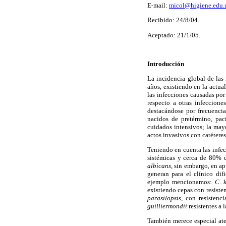
E-mail:
micol@higiene.edu.
Recibido: 24/8/04.
Aceptado: 21/1/05.
Introducción
La incidencia global de las
años, existiendo en la actu
las infecciones causadas po
respecto a otras infeccione
destacándose por frecuencia
nacidos de pretérmino, pac
cuidados intensivos; la mayo
actos invasivos con catéteres
Teniendo en cuenta las infe
sistémicas y cerca de 80% d
albicans
, sin embargo, en a
generan para el clínico dif
ejemplo mencionamos:
C. k
existiendo cepas con resisten
parasilopsis
, con resistenc
guilliermondii
resistentes a 
También merece especial at