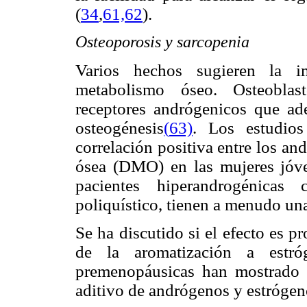
(
34
,
61,62
).
Osteoporosis y sarcopenia
Varios hechos sugieren la i
metabolismo óseo. Osteoblast
receptores andrógenicos que a
osteogénesis
(
63)
. Los estudio
correlación positiva entre los a
ósea (DMO) en las mujeres jóv
pacientes hiperandrogénicas
poliquístico, tienen a menudo 
Se ha discutido si el efecto es p
de la aromatización a estró
premenopáusicas han mostrado 
aditivo de andrógenos y estrógen