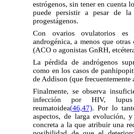
estrógenos, sin tener en cuenta l
puede persistir a pesar de la
progestágenos.
Con ovarios ovulatorios es m
androgénica, a menos que otras c
(ACO o agonistas GnRH, etcéter
La pérdida de andrógenos supr
como en los casos de panhipopit
de Addison (que frecuentemente a
Finalmente, se observa insufic
infección por HIV, lupus 
reumatoidea
(
46,47)
. Por lo tant
aspectos, de larga evolución, 
concreta a la que atribuir una r
posibilidad de que el deterio