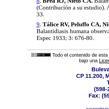
8
.
Brea RJ, Nieto CA.
Balant
(Contribución a su estudio).
33.
9
.
Tálice RV, Peluffo CA, Ni
Balantidiasis humana observ
Espec 1933; 3: 676-80.
Todo el contenido de esta 
bajo una
Lice
Buleva
CP 11.200, 
(598-
Fax: (59