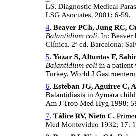
LS. Diagnostic Medical Parasi
LSG Asociates, 2001: 6-59.
4
.
Beaver PCh, Jung RC, 
Balantidium coli
. In: Beave
Clínica. 2ª ed. Barcelona: Sa
5
.
Yazar S, Altuntas F, Sah
Balantidium coli
in a patien
Turkey. World J Gastroentero
6
.
Esteban JG, Aguirre C, 
Balantidiasis in Aymara child
Am J Trop Med Hyg 1998; 59
7
.
Tálice RV, Nieto C.
Primer
Med Montevideo 1932; 17: 1