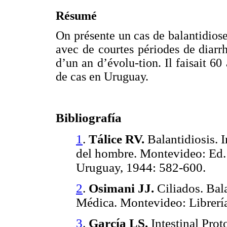
Résumé
On présente un cas de balantidio
avec de courtes périodes de diarrh
d’un an d’évolu-tion. Il faisait 60
de cas en Uruguay.
Bibliografía
1
.
Tálice RV.
Balantidiosis. I
del hombre. Montevideo: Ed. 
Uruguay, 1944: 582-600.
2
.
Osimani JJ.
Ciliados. Bala
Médica. Montevideo: Librerí
3
.
García LS.
Intestinal Proto