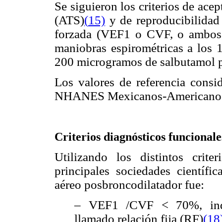
Se siguieron los criterios de ace
(ATS)
(
15)
y de reproducibilidad 
forzada (VEF1 o CVF, o ambos,
maniobras espirométricas a los 
200 microgramos de salbutamol po
Los valores de referencia consi
NHANES Mexicanos-Americano
Criterios diagnósticos funcionale
Utilizando los distintos crite
principales sociedades científic
aéreo posbroncodilatador fue:
– VEF1 /CVF < 70%, inde
llamado relación fija (RF)
(
18