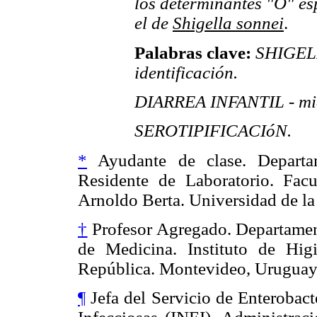
los determinantes "O" espe
el de
Shigella sonnei
.
Palabras clave:
SHIGELL
identificación.
DIARREA INFANTIL - mic
SEROTIPIFICACIóN.
*
Ayudante de clase. Departa
Residente de Laboratorio. Facu
Arnoldo Berta. Universidad de l
†
Profesor Agregado. Departament
de Medicina. Instituto de Hig
República. Montevideo, Uruguay
¶
Jefa del Servicio de Enterobact