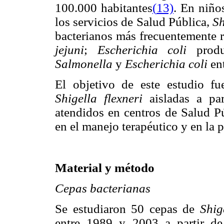
100.000 habitantes
(
13)
. En niño
los servicios de Salud Pública,
Sh
bacterianos más frecuentemente 
jejuni
;
Escherichia coli
produ
Salmonella
y
Escherichia coli
en
El objetivo de este estudio fu
Shigella flexneri
aisladas a pa
atendidos en centros de Salud P
en el manejo terapéutico y en la 
Material y método
Cepas bacterianas
Se estudiaron 50 cepas de
Shig
entre 1989 y 2003 a partir de