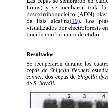
Las cepas se sembraron en caldo
Louis) y se incubaron toda la
desoxirribonucleico (ADN) plasm
de lisis alcalina
(
19)
. Los plá
visualizados por electroforesis 
tinción con bromuro de etidio.
Resultados
Se recuperaron durante los cuatr
cepas de
Shigella flexneri
estudia
sonnei
, dos cepas de
Shigella dys
de
S. boydii
.