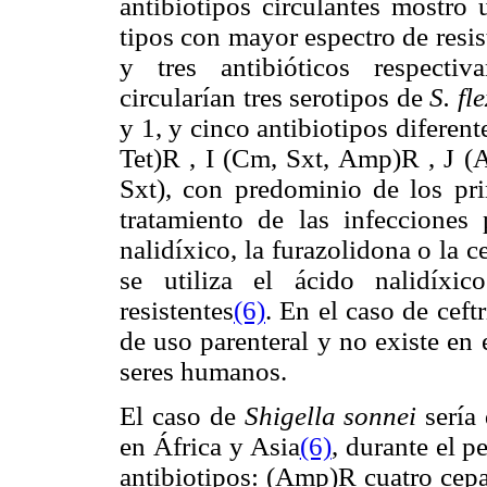
antibiotipos circulantes mostró 
tipos con mayor espectro de resist
y tres antibióticos respecti
circularían tres serotipos de
S. fl
y 1, y cinco antibiotipos difere
Tet)R , I (Cm, Sxt, Amp)R , J (
Sxt), con predominio de los pr
tratamiento de las infecciones
nalidíxico, la furazolidona o la 
se utiliza el ácido nalidíxi
resistentes
(6)
. En el caso de ceft
de uso parenteral y no existe en
seres humanos.
El caso de
Shigella sonnei
sería
en África y Asia
(6)
, durante el 
antibiotipos: (Amp)R cuatro cepa