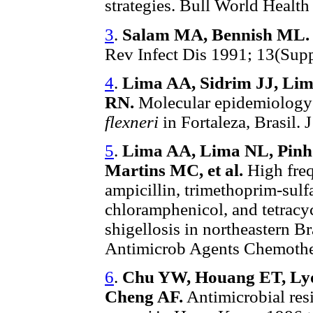
strategies. Bull World Healt
3
.
Salam MA, Bennish ML.
Rev Infect Dis 1991; 13(Supp
4
.
Lima AA, Sidrim JJ, Li
RN.
Molecular epidemiology o
flexneri
in Fortaleza, Brasil.
5
.
Lima AA, Lima NL, Pinho
Martins MC, et al.
High freq
ampicillin, trimethoprim-sul
chloramphenicol, and tetracyc
shigellosis in northeastern B
Antimicrob Agents Chemother
6
.
Chu YW, Houang ET, Ly
Cheng AF.
Antimicrobial res