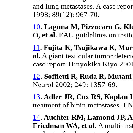
and lung metastases. A case rep
1998; 89(12): 967-70.
10
.
Laguna M, Pizzocaro G, Kle
O, et al.
EAU guidelines on testic
11
.
Fujita K, Tsujikawa K, Muro
al.
A giant testicular tumor detec
case report. Hinyokika Kiyo 2001
12
.
Soffietti R, Ruda R, Mutani
Neurol 2002; 249: 1357-69.
13
.
Adler JR, Cox RS, Kaplan I
treatment of brain metastases. J 
14
.
Auchter RM, Lamond JP, Al
Friedman WA, et al.
A multi-ins