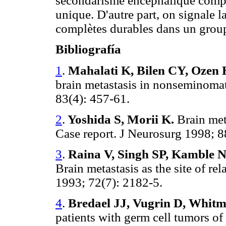
secondarisme encéphalique compo
unique. D'autre part, on signale l
complètes durables dans un group
Bibliografía
1
.
Mahalati K, Bilen CY, Ozen H
brain metastasis in nonseminoma
83(4): 457-61.
2
.
Yoshida S, Morii K.
Brain meta
Case report. J Neurosurg 1998; 8
3
.
Raina V, Singh SP, Kamble N,
Brain metastasis as the site of rel
1993; 72(7): 2182-5.
4
.
Bredael JJ, Vugrin D, Whitm
patients with germ cell tumors of