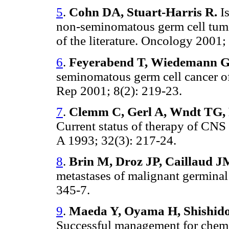
5
.
Cohn DA, Stuart-Harris R.
Is
non-seminomatous germ cell tumou
of the literature. Oncology 2001;
6
.
Feyerabend T, Wiedemann GJ
seminomatous germ cell cancer of 
Rep 2001; 8(2): 219-23.
7
.
Clemm C, Gerl A, Wndt TG, 
Current status of therapy of CNS
A 1993; 32(3): 217-24.
8
.
Brin M, Droz JP, Caillaud JM
metastases of malignant germinal 
345-7.
9
.
Maeda Y, Oyama H, Shishido T,
Successful management for chemor