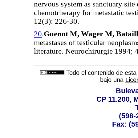
nervous system as sanctuary site o
chemotrherapy for metastatic test
12(3): 226-30.
20
.
Guenot M, Wager M, Bataille
metastases of testicular neoplasm
literature. Neurochirurgie 1994; 
Todo el contenido de esta 
bajo una
Lice
Buleva
CP 11.200, 
(598-
Fax: (59