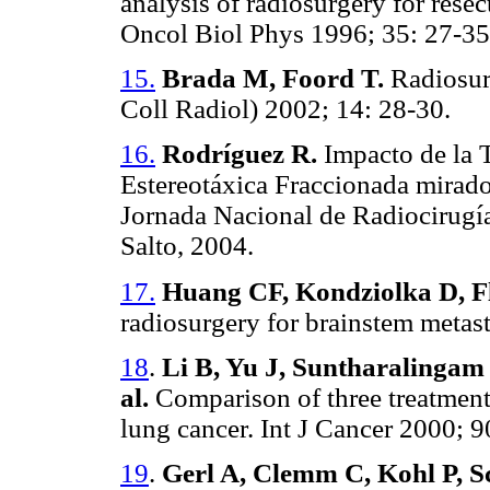
analysis of radiosurgery for resec
Oncol Biol Phys 1996; 35: 27-35
15.
Brada M, Foord T.
Radiosurg
Coll Radiol) 2002; 14: 28-30.
16.
Rodríguez R.
Impacto de la 
Estereotáxica Fraccionada mirad
Jornada Nacional de Radiocirugía
Salto, 2004.
17.
Huang CF, Kondziolka D, Fl
radiosurgery for brainstem metas
18
.
Li B, Yu J, Suntharalingam
al.
Comparison of three treatment 
lung cancer. Int J Cancer 2000; 9
19
.
Gerl A, Clemm C, Kohl P, 