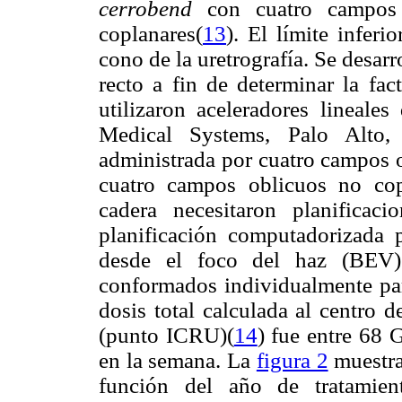
cerrobend
con cuatro campos 
coplanares(
13
). El límite infer
cono de la uretrografía. Se desar
recto a fin de determinar la fac
utilizaron aceleradores lineal
Medical Systems, Palo Alto, 
administrada por cuatro campos o
cuatro campos oblicuos no cop
cadera necesitaron planificaci
planificación computadorizada p
desde el foco del haz (BEV)
conformados individualmente par
dosis total calculada al centro 
(punto ICRU)(
14
) fue entre 68 
en la semana. La
figura 2
muestra
función del año de tratamien