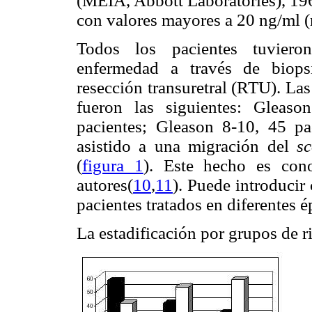
(MEIA, Abbott Laboratories), 196
con valores mayores a 20 ng/ml 
Todos los pacientes tuvieron
enfermedad a través de biopsia
resección transuretral (RTU). La
fueron las siguientes: Gleas
pacientes; Gleason 8-10, 45 pa
asistido a una migración del
sc
(
figura 1
). Este hecho es con
autores(
10
,
11
). Puede introduci
pacientes tratados en diferentes é
La estadificación por grupos de r