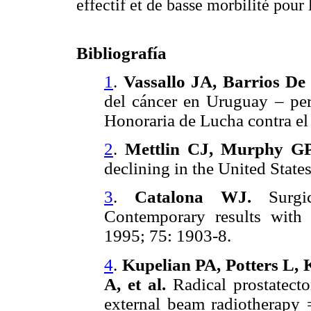
effectif et de basse morbilité pour 
Bibliografía
1
.
Vassallo JA, Barrios De 
del cáncer en Uruguay – pe
Honoraria de Lucha contra el
2
.
Mettlin CJ, Murphy GP
declining in the United State
3
.
Catalona WJ.
Surgic
Contemporary results with 
1995; 75: 1903-8.
4
.
Kupelian PA, Potters L, 
A, et al.
Radical prostatect
external beam radiotherapy 