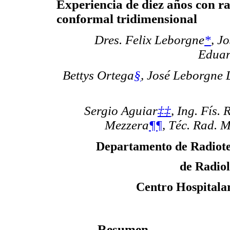
Experiencia de diez años con r
conformal tridimensional
Dres. Felix Leborgne
*
,
Jo
Eduar
Bettys Ortega
§
,
José Leborgne 
Sergio Aguiar
‡‡
,
Ing. Fís.
Mezzera
¶¶
,
Téc. Rad. M
Departamento de Radiotera
de Radiol
Centro Hospitala
Resumen