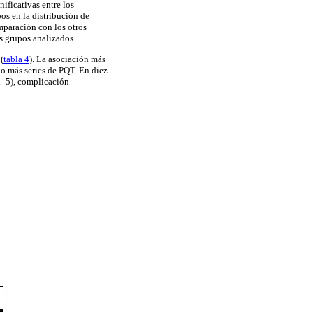
ificativas entre los
os en la distribución de
mparación con los otros
es grupos analizados.
(
tabla 4
). La asociación más
 o más series de PQT. En diez
(n=5), complicación