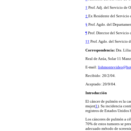
†
Prof. Adj. del Servicio de
‡
Ex Residente del Servicio 
§
Prof. Agdo. del Departamen
¶
Prof. Director del Servicio
††
Prof. Agdo. del Servicio 
Correspondencia:
Dra. Lili
Real de Azúa, Solar 11 Manz
E-mail:
lishmontevideo@ho
Recibido: 20/2/04.
Aceptado: 20/9/04.
Introducción
El cáncer de pulmón es la ca
mujer(
1
). Su incidencia cont
registros de Estados Unidos 
Los cánceres de pulmón a c
70% de estos tumores se pres
adecuado método de screenin