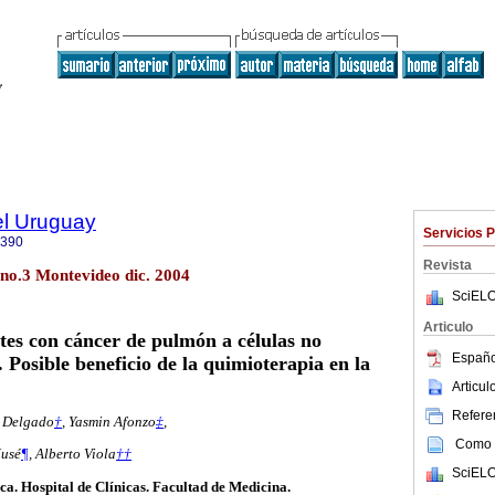
el Uruguay
Servicios 
0390
Revista
 no.3 Montevideo dic. 2004
SciELO
Articulo
tes con cáncer de pulmón a células no
Españo
 Posible beneficio de la quimioterapia en la
Articu
Referen
 Delgado
†
,
Yasmin Afonzo
‡
,
Como c
Musé
¶
,
Alberto Viola
††
SciELO
ca. Hospital de Clínicas. Facultad de Medicina.