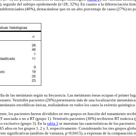
 seguido del subtipo epidermoide (n=28; 32%). En cuanto a la diferenciación hist
ndiferenciados (40%), destacándose que en un alto porcentaje de casos (27%) no pu
ía de las metástasis según su frecuencia. Las metástasis óseas ocupan el primer luga
monares. Veintidós pacientes (26%) presentaron más de una localización metastásic
tástasis encefálicas únicas, realizándose en todos los casos la exéresis quirúrgica
nte, los pacientes fueron divididos en tres grupos en función del tratamiento recibi
T asociada o no a RT (grupo 1). Veintiséis pacientes (30%) recibieron RT torácica (g
o exclusivo (grupo 3). En la
tabla 3
se muestran las características de los pacientes 
65 años en los grupos 1, 2 y 3, respectivamente. Considerando los tres grupos globa
nte significativas (análisis de varianza, p=0,0415), a expensas de la comparación en