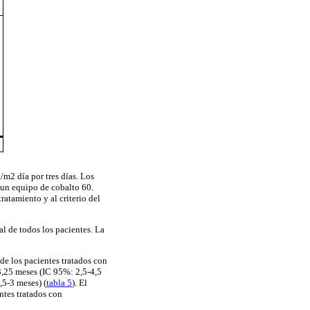
/m2 día por tres días. Los
 un equipo de cobalto 60.
ratamiento y al criterio del
l de todos los pacientes. La
de los pacientes tratados con
3,25 meses (IC 95%: 2,5-4,5
,5-3 meses) (
tabla 5
). El
ntes tratados con