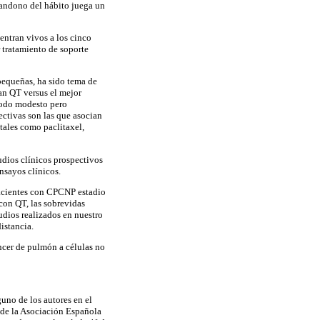
bandono del hábito juega un
entran vivos a los cinco
 tratamiento de soporte
pequeñas, ha sido tema de
an QT versus el mejor
íodo modesto pero
ectivas son las que asocian
 tales como paclitaxel,
udios clínicos prospectivos
ensayos clínicos.
 pacientes con CPCNP estadio
con QT, las sobrevidas
udios realizados en nuestro
istancia.
áncer de pulmón a células no
uno de los autores en el
 de la Asociación Española