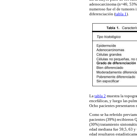
adenocarcinoma (n=46; 53%),
numeroso fue el de tumores i
diferenciación (
tabla 1
).
La
tabla 2
muestra la topograf
encefálicas, y luego las pul
Ocho pacientes presentaron me
Como se ha referido previame
pacientes (39%) recibieron Q
(30%) tratamiento sintomátic
edad mediana fue 59,5, 63 y 
edad resultaron estadísticame