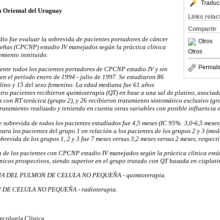
Traduc
a Oriental del Uruguay
Links rela
Compartir
udio fue evaluar la sobrevida de pacientes portadores de cáncer
Otros
eñas (CPCNP) estadio IV manejados según la práctica clínica
Otros
amiento instituido.
Permali
ente todos los pacientes portadores de CPCNP estadio IV y sin
 en el período enero de 1994 - julio de 1997. Se estudiaron 86
ulino y 15 del sexo femenino. La edad mediana fue 61 años
atro pacientes recibieron quimioterapia (QT) en base a una sal de platino, asociad
s con RT torácica (grupo 2), y 26 recibieron tratamiento sintomático exclusivo (grup
ratamiento realizado y teniendo en cuenta otras variables con posible influencia e
 sobrevida de todos los pacientes estudiados fue 4,5 meses (IC 95%: 3,0-6,5 meses)
para los pacientes del grupo 1 en relación a los pacientes de los grupos 2 y 3 (mo
brevida de los grupos 1, 2 y 3 fue 7 meses versus 3,2 meses versus 2 meses, respect
 de los pacientes con CPCNP estadio IV manejados según la práctica clínica están
ínicos prospectivos, siendo superior en el grupo tratado con QT basada en cisplati
 DEL PULMON DE CELULA NO PEQUEÑA - quimioterapia.
E CELULA NO PEQUEÑA - radioterapia.
ncología Clínica.