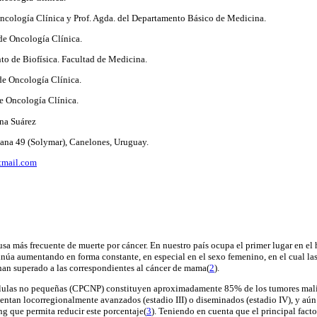
 Oncología Clínica y Prof. Agda. del Departamento Básico de Medicina.
de Oncología Clínica.
to de Biofísica. Facultad de Medicina.
 de Oncología Clínica.
de Oncología Clínica.
ana Suárez
ana 49 (Solymar), Canelones, Uruguay.
tmail.com
usa más frecuente de muerte por cáncer. En nuestro país ocupa el primer lugar en el 
inúa aumentando en forma constante, en especial en el sexo femenino, en el cual las
han superado a las correspondientes al cáncer de mama(
2
).
élulas no pequeñas (CPCNP) constituyen aproximadamente 85% de los tumores mal
entan locorregionalmente avanzados (estadio III) o diseminados (estadio IV), y aún
g que permita reducir este porcentaje(
3
). Teniendo en cuenta que el principal facto