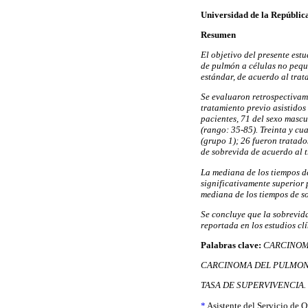
Universidad de la Repúblic
Resumen
El objetivo del presente est
de pulmón a células no pequ
estándar, de acuerdo al trat
Se evaluaron retrospectivam
tratamiento previo asistidos
pacientes, 71 del sexo masc
(rango: 35-85). Treinta y cu
(grupo 1); 26 fueron tratado
de sobrevida de acuerdo al t
La mediana de los tiempos de
significativamente superior 
mediana de los tiempos de so
Se concluye que la sobrevida
reportada en los estudios cl
Palabras clave:
CARCINOMA
CARCINOMA DEL PULMON D
TASA DE SUPERVIVENCIA.
*
Asistente del Servicio de O