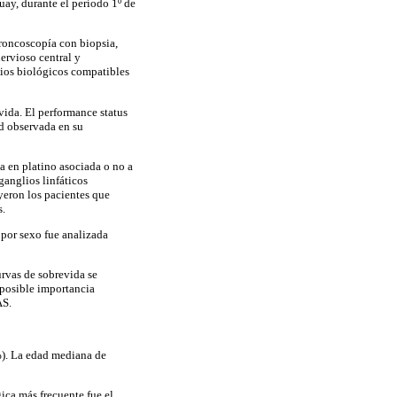
ay, durante el período 1º de
broncoscopía con biopsia,
ervioso central y
dios biológicos compatibles
evida. El performance status
ad observada en su
a en platino asociada o no a
ganglios linfáticos
yeron los pacientes que
s.
 por sexo fue analizada
urvas de sobrevida se
n posible importancia
AS.
%). La edad mediana de
gica más frecuente fue el