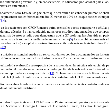
e una enfermedad prevenible y, en consecuencia, la educación poblacional para el a
vitar esta enfermedad.
obalmente, sólo 13% de los pacientes que desarrollan un cáncer de pulmón se encu
e se presentan con enfermedad estadio IV, menos de 10% de los que reciben el mejor
(
3
,
4
).
 en los pacientes con CPCNP, menos quimiosensibles que su contraparte a células 
a durante décadas. Se han conducido numerosos estudios randomizados que compar
aanálisis de estos estudios que demuestran que la QT prolonga la sobrevida un per
ncremento de la sobrevida mediana de un mes y medio(
5
). Las combinaciones más ef
o o carboplatino) a etopósido u otros fármacos activos de más reciente introducción
7
-
12
).
la práctica asistencial pueden no ser concordantes con los documentados en los est
iferencias resultantes de los criterios de selección de pacientes utilizados en los 
ealizado la evaluación retrospectiva de la sobrevida en la práctica asistencial de
o realizado. Si bien documentamos una prolongación de la sobrevida en los tratados 
s a las reportadas en ensayos clínicos(
13
). No hemos encontrado en la literatura est
o de la QT sobre la sobrevida de pacientes portadores de CPCNP con metástasis a d
dio fue evaluar la sobrevida en la práctica asistencial de pacientes portadores de c
do al tratamiento instituido.
io todos los pacientes con CPCNP estadio IV sin tratamiento previo y referidos a alg
en el Servicio de Oncología Clínica del Hospital de Clínicas, el Centro Oncológico