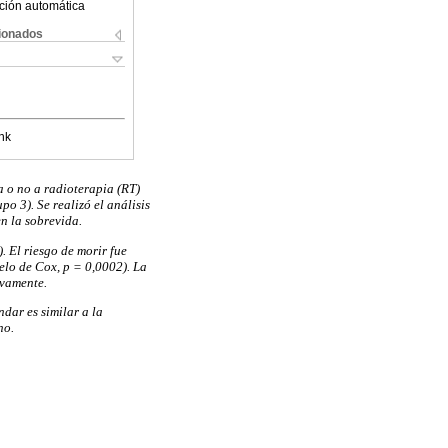
ción automática
cionados
nk
a o no a radioterapia (RT)
o 3). Se realizó el análisis
n la sobrevida.
. El riesgo de morir fue
delo de Cox, p = 0,0002). La
ivamente.
dar es similar a la
no.