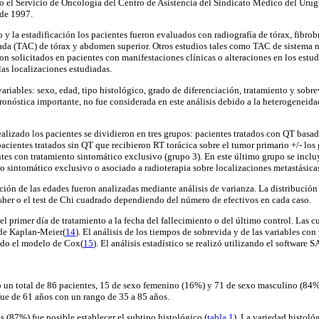
 el Servicio de Oncología del Centro de Asistencia del Sindicato Médico del Urugu
 de 1997.
o y la estadificación los pacientes fueron evaluados con radiografía de tórax, fibro
da (TAC) de tórax y abdomen superior. Otros estudios tales como TAC de sistema n
on solicitados en pacientes con manifestaciones clínicas o alteraciones en los estu
as localizaciones estudiadas.
variables: sexo, edad, tipo histológico, grado de diferenciación, tratamiento y sobr
pronóstica importante, no fue considerada en este análisis debido a la heterogeneid
ealizado los pacientes se dividieron en tres grupos: pacientes tratados con QT basad
pacientes tratados sin QT que recibieron RT torácica sobre el tumor primario +/- los 
ntes con tratamiento sintomático exclusivo (grupo 3). En este último grupo se inclu
o sintomático exclusivo o asociado a radioterapia sobre localizaciones metastásica
ución de las edades fueron analizadas mediante análisis de varianza. La distribución
isher o el test de Chi cuadrado dependiendo del número de efectivos en cada caso.
l primer día de tratamiento a la fecha del fallecimiento o del último control. Las c
de Kaplan-Meier(
14
). El análisis de los tiempos de sobrevida y de las variables co
ando el modelo de Cox(
15
). El análisis estadístico se realizó utilizando el software S
o un total de 86 pacientes, 15 de sexo femenino (16%) y 71 de sexo masculino (84
fue de 61 años con un rango de 35 a 85 años.
s (87%) fue posible establecer el subtipo histológico (
tabla 1
). La variedad histoló