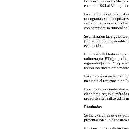
Primera de Socorros Mutuos o
enero de 1994 al 31 de julio
Para establecer el diagnóstic
tomografía axial computariza
centellograma óseo sólo fuer
con compromiso tumoral en l
Se analizaron las siguientes 
(PS) si bien es una variable 
evaluación.
En función del tratamiento r
radioterapia (RT) (grupo 1), 
regionales (grupo 2) y pacie
recibieron tratamiento médic
Las diferencias en la distrib
mediante el test exacto de F
La sobrevida se midió desde e
elaboraron según el método 
pronóstica se realizó utiliz
Resultados
Se incluyeron en este estudi
presentación al diagnóstico 
En la mayor parte de los caso