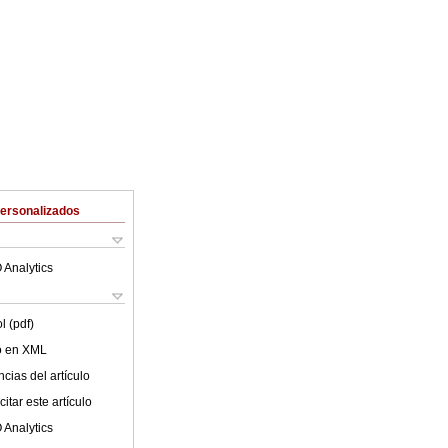
Personalizados
 Analytics
l (pdf)
lo en XML
cias del artículo
itar este artículo
 Analytics