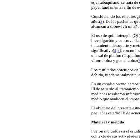
es el tabaquismo, se trata d
papel fundamental a fin de e
Considerando los estadios gl
años(
3
). De los pacientes qu
alcanzan a sobrevivir un año
El uso de quimioterapia (QT)
investigación y controversi
tratamiento de soporte y met
significativo(
3
-
7
), con un i
una sal de platino (cisplatin
vinorrelbina y gemcitabina(
Los resultados obtenidos en 
debido, fundamentalmente, a d
En un estudio previo hemos r
III de acuerdo al tratamient
medianas resultaron inferiore
medio que analicen el impact
El objetivo del presente estu
pequeñas estadio IV de acuer
Material y método
Fueron incluidos en el estud
contexto de sus actividades 