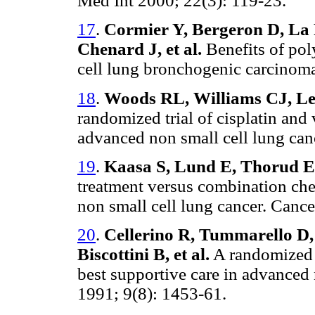
Med Int 2000; 22(3): 119-23.
17
.
Cormier Y, Bergeron D, La 
Chenard J, et al.
Benefits of po
cell lung bronchogenic carcinoma
18
.
Woods RL, Williams CJ, Levi
randomized trial of cisplatin and
advanced non small cell lung can
19
.
Kaasa S, Lund E, Thorud E,
treatment versus combination che
non small cell lung cancer. Canc
20
.
Cellerino R, Tummarello D, 
Biscottini B, et al.
A randomized t
best supportive care in advanced 
1991; 9(8): 1453-61.