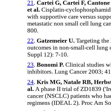
21
.
Cartei G, Cartei F, Canton
et al.
Cisplatin-cyclophosphamid
with supportive care versus suppo
metastatic non small cell lung ca
800.
22
.
Gatzemeier U.
Targeting the
outcomes in non-small-cell lung
Suppl 12): 7-10.
23
.
Bonomi P.
Clinical studies w
inhibitors. Lung Cancer 2003; 41
24
.
Kris MG, Natale RB, Herbst 
al.
A phase II trial of ZD1839 ('I
cancer (NSCLC) patients who had 
regimens (IDEAL 2). Proc Am Soc