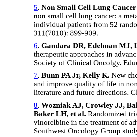
5
.
Non Small Cell Lung Cancer
non small cell lung cancer: a met
individual patients from 52 rando
311(7010): 899-909.
6
.
Gandara DR, Edelman MJ, L
therapeutic approaches in advanc
Society of Clinical Oncolgy. Ed
7
.
Bunn PA Jr, Kelly K.
New chem
and improve quality of life in non
literature and future directions.
8
.
Wozniak AJ, Crowley JJ, Bal
Baker LH, et al.
Randomized trial
vinorelbine in the treatment of a
Southwest Oncology Group study.