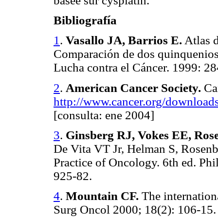
basée sur cysplatin.
Bibliografía
1
.
Vasallo JA, Barrios E.
Atlas d
Comparación de dos quinquenios
Lucha contra el Cáncer. 1999: 28
2
.
American Cancer Society.
Ca
http://www.cancer.org/downlo
[consulta: ene 2004]
3
.
Ginsberg RJ, Vokes EE, Ros
De Vita VT Jr, Helman S, Rosenbe
Practice of Oncology. 6th ed. Ph
925-82.
4
.
Mountain CF.
The internation
Surg Oncol 2000; 18(2): 106-15.