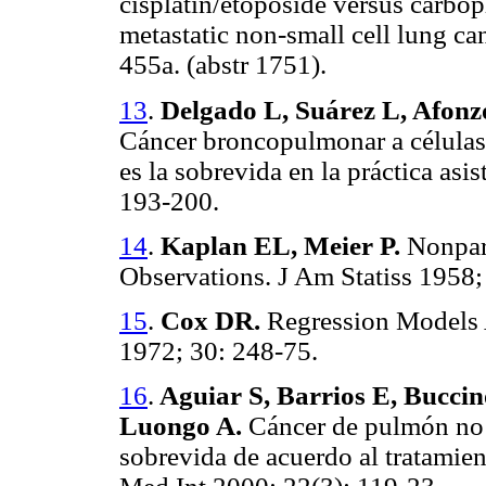
cisplatin/etoposide versus carbop
metastatic non-small cell lung c
455a. (abstr 1751).
13
.
Delgado L, Suárez L, Afonzo 
Cáncer broncopulmonar a células 
es la sobrevida en la práctica a
193-200.
14
.
Kaplan EL, Meier P.
Nonpara
Observations. J Am Statiss 1958;
15
.
Cox DR.
Regression Models A
1972; 30: 248-75.
16
.
Aguiar S, Barrios E, Buccin
Luongo A.
Cáncer de pulmón no a
sobrevida de acuerdo al tratamie