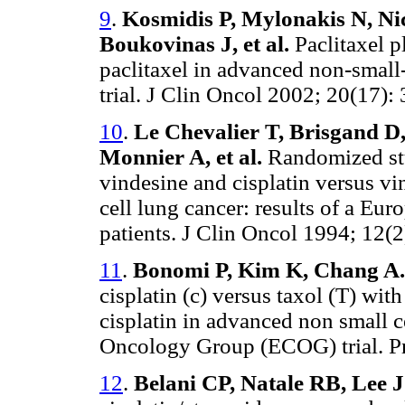
9
.
Kosmidis P, Mylonakis N, Ni
Boukovinas J, et al.
Paclitaxel p
paclitaxel in advanced non-small-
trial. J Clin Oncol 2002; 20(17):
10
.
Le Chevalier T, Brisgand D,
Monnier A, et al.
Randomized stu
vindesine and cisplatin versus v
cell lung cancer: results of a Eur
patients. J Clin Oncol 1994; 12(2
11
.
Bonomi P, Kim K, Chang A.
cisplatin (c) versus taxol (T) wit
cisplatin in advanced non small c
Oncology Group (ECOG) trial. P
12
.
Belani CP, Natale RB, Lee J