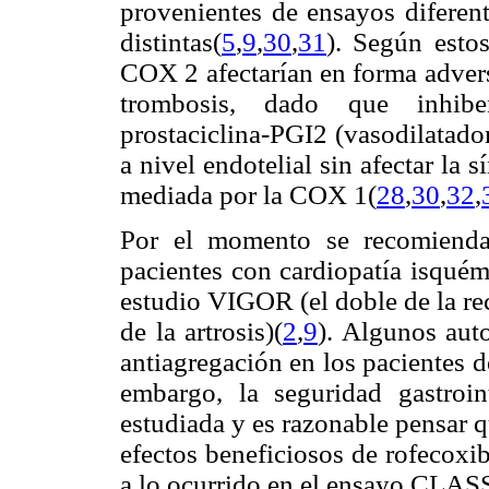
provenientes de ensayos diferent
distintas(
5
,
9
,
30
,
31
). Según estos
COX 2 afectarían en forma advers
trombosis, dado que inhibe
prostaciclina-PGI2 (vasodilatado
a nivel endotelial sin afectar la
mediada por la COX 1(
28
,
30
,
32
,
Por el momento se recomienda 
pacientes con cardiopatía isquém
estudio VIGOR (el doble de la re
de la artrosis)(
2
,
9
). Algunos aut
antiagregación en los pacientes 
embargo, la seguridad gastroin
estudiada y es razonable pensar q
efectos beneficiosos de rofecoxi
a lo ocurrido en el ensayo CLAS