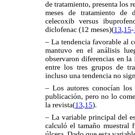
de tratamiento, presenta los 
meses de tratamiento de 
celecoxib versus ibuprofen
diclofenac (12 meses)(
13
,
15
-
– La tendencia favorable al 
mantuvo en el análisis lu
observaron diferencias en la
entre los tres grupos de t
incluso una tendencia no signi
– Los autores conocían los 
publicación, pero no lo come
la revista(
13
,
15
).
– La variable principal del e
calculó el tamaño muestral f
úlcera. Dado que esta variabl