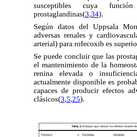
susceptibles cuya funci
prostaglandinas(
3
,
34
).
Según datos del Uppsala Moni
adversas renales y cardiovascula
arterial) para rofecoxib es superi
Se puede concluir que las prost
el mantenimiento de la homeostas
renina elevada o insuficienc
actualmente disponible es proba
capaces de producir efectos ad
clásicos(
3
,
5
,
25
).