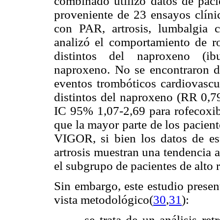
combinado utilizó datos de paci
proveniente de 23 ensayos clíni
con PAR, artrosis, lumbalgia 
analizó el comportamiento de r
distintos del naproxeno (ib
naproxeno. No se encontraron di
eventos trombóticos cardiovasc
distintos del naproxeno (RR 0,7
IC 95% 1,07-2,69 para rofecoxib
que la mayor parte de los pacien
VIGOR, si bien los datos de es
artrosis muestran una tendencia 
el subgrupo de pacientes de alto 
Sin embargo, este estudio presen
vista metodológico(
30
,
31
):
– se trata de un análisis re