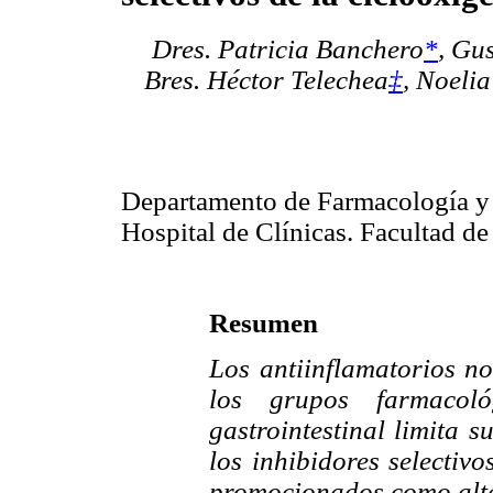
Dres. Patricia Banchero
*
,
Gus
Bres. Héctor Telechea
‡
, Noeli
Departamento de Farmacología y 
Hospital de Clínicas. Facultad d
Resumen
Los antiinflamatorios n
los grupos farmacoló
gastrointestinal limita s
los inhibidores selectiv
promocionados como alte