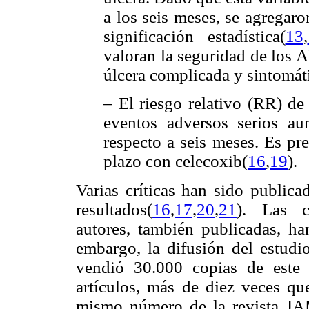
a los seis meses, se agregaro
significación estadística(
13
,
valoran la seguridad de los 
úlcera complicada y sintomát
– El riesgo relativo (RR) de
eventos adversos serios a
respecto a seis meses. Es pr
plazo con celecoxib(
16
,
19
).
Varias críticas han sido public
resultados(
16
,
17
,
20
,
21
). Las c
autores, también publicadas, h
embargo, la difusión del estud
vendió 30.000 copias de este 
artículos, más de diez veces que
mismo número de la revista J