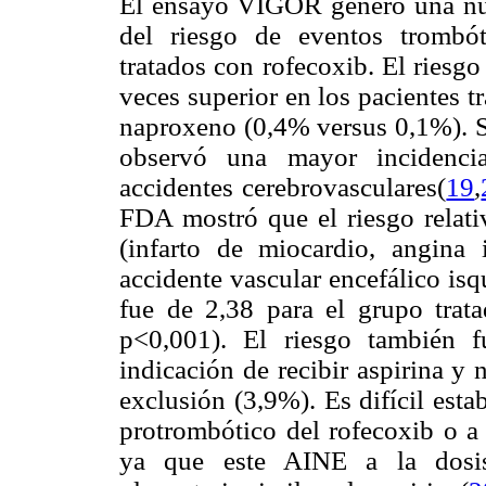
El ensayo VIGOR generó una nu
del riesgo de eventos trombót
tratados con rofecoxib. El riesg
veces superior en los pacientes 
naproxeno (0,4% versus 0,1%). Si
observó una mayor incidencia
accidentes cerebrovasculares(
19
,
FDA mostró que el riesgo relati
(infarto de miocardio, angina i
accidente vascular encefálico is
fue de 2,38 para el grupo trat
p<0,001). El riesgo también 
indicación de recibir aspirina y n
exclusión (3,9%). Es difícil esta
protrombótico del rofecoxib o a 
ya que este AINE a la dosis 