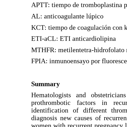
APTT: tiempo de tromboplastina p
AL: anticoagulante lúpico
KCT: tiempo de coagulación con k
ETI-aCL: ETI anticardiolipina
MTHFR: metilentetra-hidrofolato 
FPIA: inmunoensayo por fluoresce
Summary
Hematologists and obstetricia
prothrombotic factors in recu
identification of different thro
diagnosis new causes of recurren
women with recurrent pregnancy l