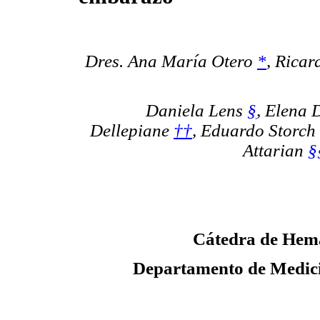
Dres. Ana María Otero
*
,
Ricar
Daniela Lens
§
,
Elena 
Dellepiane
††
,
Eduardo Storch
Attarian
§
Cátedra de Hema
Departamento de Medici