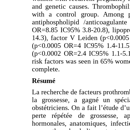
and genetic causes. Thrombophi
with a control group. Among pr
antiphospholipid /anticoagulant
OR=8.85 IC95% 3.8-20.8), lipopr
14.3), factor V Leiden (p<0.000
(p<0.0005 OR=4 IC95% 1.4-11.
(p<0.0002 OR=2.4 IC95% 1.1-5.1)
risk factors was seen in 65% wome
complete.
Résumé
La recherche de facteurs prothromb
la grossesse, a gagné un spéci
obstétriciens. On a fait l’étude 
perte répétée de grossesse, a
hormonales, anatomiques, infect