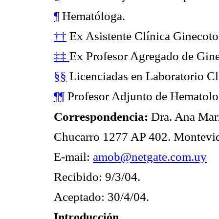
¶
Hematóloga.
††
Ex Asistente Clínica Ginecotol
‡‡
Ex Profesor Agregado de Ginec
§§
Licenciadas en Laboratorio Cl
¶¶
Profesor Adjunto de Hematolo
Correspondencia:
Dra. Ana Mar
Chucarro 1277 AP 402. Montevid
E-mail:
amob@netgate.com.uy
Recibido: 9/3/04.
Aceptado: 30/4/04.
Introducción