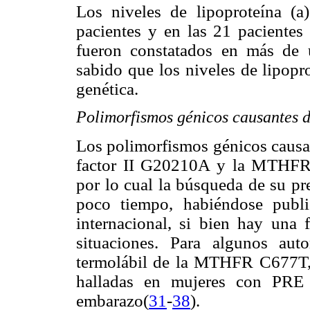
Los niveles de lipoproteína (a
pacientes y en las 21 pacientes 
fueron constatados en más de 
sabido que los niveles de lipopr
genética.
Polimorfismos génicos causantes d
Los polimorfismos génicos causan
factor II G20210A y la MTHFR 
por lo cual la búsqueda de su pr
poco tiempo, habiéndose public
internacional, si bien hay una f
situaciones. Para algunos aut
termolábil de la MTHFR C677T, 
halladas en mujeres con PRE 
embarazo
(
31
-
38
)
.