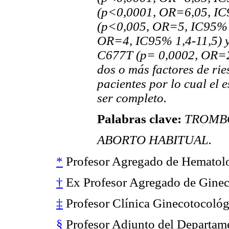
(p<0,0001, OR=6,05, IC9
(p<0,005, OR=5, IC95% 1
OR=4, IC95% 1,4-11,5) y
C677T (p= 0,0002, OR=2,
dos o más factores de ri
pacientes por lo cual el 
ser completo.
Palabras clave:
TROMBO
ABORTO HABITUAL.
*
Profesor Agregado de Hematolo
†
Ex Profesor Agregado de Gineco
‡
Profesor Clínica Ginecotocológ
§
Profesor Adjunto del Departam