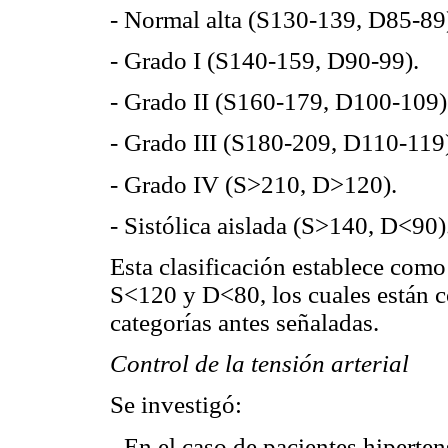
- Normal alta (S130-139, D85-89
- Grado I (S140-159, D90-99).
- Grado II (S160-179, D100-109)
- Grado III (S180-209, D110-119
- Grado IV (S>210, D>120).
- Sistólica aislada (S>140, D<90)
Esta clasificación establece como 
S<120 y D<80, los cuales están c
categorías antes señaladas.
Control de la tensión arterial
Se investigó:
- En el caso de pacientes hiperte