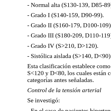
- Normal alta (S130-139, D85-89
- Grado I (S140-159, D90-99).
- Grado II (S160-179, D100-109)
- Grado III (S180-209, D110-119
- Grado IV (S>210, D>120).
- Sistólica aislada (S>140, D<90)
Esta clasificación establece como 
S<120 y D<80, los cuales están c
categorías antes señaladas.
Control de la tensión arterial
Se investigó:
- En el caso de pacientes hiperte