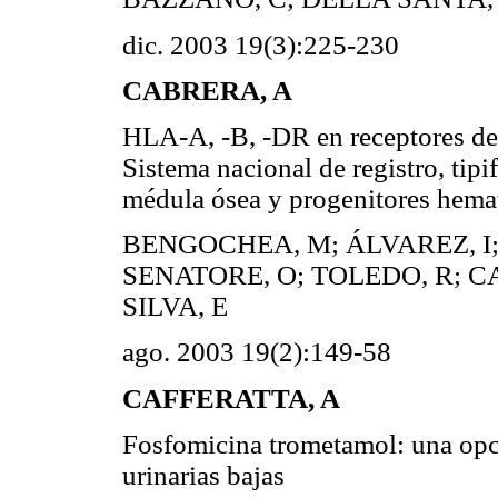
dic. 2003 19(3):225-230
CABRERA, A
HLA-A, -B, -DR en receptores de
Sistema nacional de registro, tip
médula ósea y progenitores he
BENGOCHEA, M; ÁLVAREZ, I;
SENATORE, O; TOLEDO, R; CA
SILVA, E
ago. 2003 19(2):149-58
CAFFERATTA, A
Fosfomicina trometamol: una opci
urinarias bajas