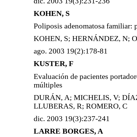
dic. 2003 19(3):231-236
KOHEN, S
Poliposis adenomatosa familiar: p
KOHEN, S; HERNÁNDEZ, N; O
ago. 2003 19(2):178-81
KUSTER, F
Evaluación de pacientes portadore
múltiples
DURÁN, A; MICHELIS, V; DÍA
LLUBERAS, R; ROMERO, C
dic. 2003 19(3):237-241
LARRE BORGES, A