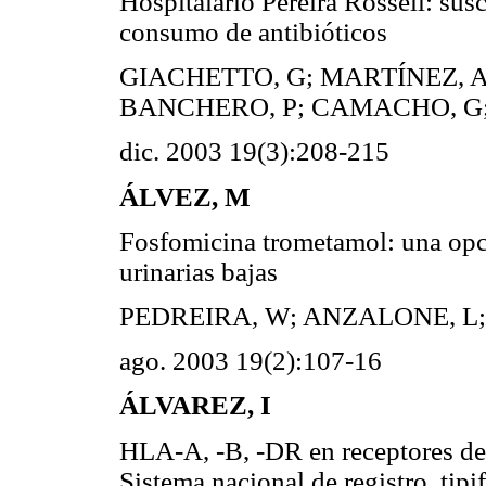
Hospitalario Pereira Rossell: sus
consumo de antibióticos
GIACHETTO, G; MARTÍNEZ, A
BANCHERO, P; CAMACHO, G;
dic. 2003 19(3):208-215
ÁLVEZ, M
Fosfomicina trometamol: una opci
urinarias bajas
PEDREIRA, W; ANZALONE, L;
ago. 2003 19(2):107-16
ÁLVAREZ, I
HLA-A, -B, -DR en receptores de
Sistema nacional de registro, tip