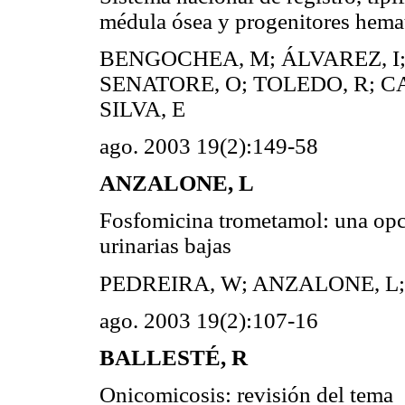
médula ósea y progenitores he
BENGOCHEA, M; ÁLVAREZ, I;
SENATORE, O; TOLEDO, R; CA
SILVA, E
ago. 2003 19(2):149-58
ANZALONE, L
Fosfomicina trometamol: una opci
urinarias bajas
PEDREIRA, W; ANZALONE, L;
ago. 2003 19(2):107-16
BALLESTÉ, R
Onicomicosis: revisión del tema