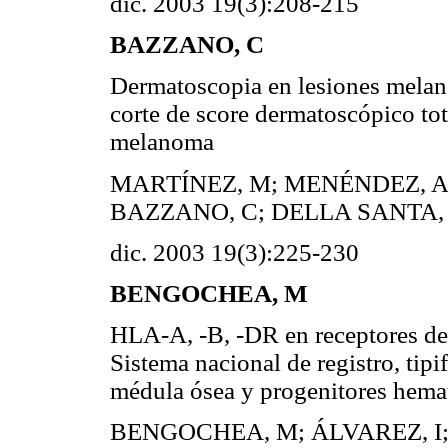
dic. 2003 19(3):208-215
BAZZANO, C
Dermatoscopia en lesiones melano
corte de score dermatoscópico tot
melanoma
MARTÍNEZ, M; MENÉNDEZ, A;
BAZZANO, C; DELLA SANTA, 
dic. 2003 19(3):225-230
BENGOCHEA, M
HLA-A, -B, -DR en receptores de
Sistema nacional de registro, tip
médula ósea y progenitores he
BENGOCHEA, M; ÁLVAREZ, I;