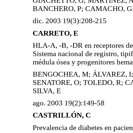
GIACHETTO, G; MARTÍNEZ, A
BANCHERO, P; CAMACHO, G;
dic. 2003 19(3):208-215
CARRETO, E
HLA-A, -B, -DR en receptores de
Sistema nacional de registro, tip
médula ósea y progenitores he
BENGOCHEA, M; ÁLVAREZ, I;
SENATORE, O; TOLEDO, R; CA
SILVA, E
ago. 2003 19(2):149-58
CASTRILLÓN, C
Prevalencia de diabetes en pacie