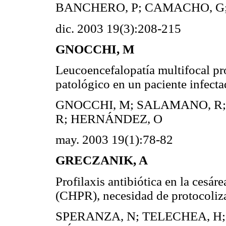
BANCHERO, P; CAMACHO, G;
dic. 2003 19(3):208-215
GNOCCHI, M
Leucoencefalopatía multifocal pro
patológico en un paciente infect
GNOCCHI, M; SALAMANO, R; 
R; HERNÁNDEZ, O
may. 2003 19(1):78-82
GRECZANIK, A
Profilaxis antibiótica en la cesár
(CHPR), necesidad de protocoliz
SPERANZA, N; TELECHEA, H;