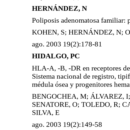
HERNÁNDEZ, N
Poliposis adenomatosa familiar: p
KOHEN, S; HERNÁNDEZ, N; O
ago. 2003 19(2):178-81
HIDALGO, PC
HLA-A, -B, -DR en receptores de
Sistema nacional de registro, tip
médula ósea y progenitores he
BENGOCHEA, M; ÁLVAREZ, I;
SENATORE, O; TOLEDO, R; CA
SILVA, E
ago. 2003 19(2):149-58