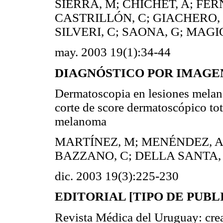
SIERRA, M; CHICHET, A; FE
CASTRILLÓN, C; GIACHERO, V
SILVERI, C; SAONA, G; MAGI
may. 2003 19(1):34-44
DIAGNÓSTICO POR IMAGEN 
Dermatoscopia en lesiones melano
corte de score dermatoscópico tot
melanoma
MARTÍNEZ, M; MENÉNDEZ, A;
BAZZANO, C; DELLA SANTA, 
dic. 2003 19(3):225-230
EDITORIAL [TIPO DE PUBL
Revista Médica del Uruguay: crea