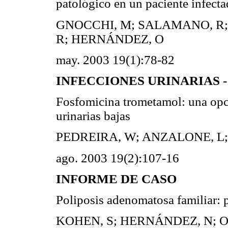
patológico en un paciente infect
GNOCCHI, M; SALAMANO, R; 
R; HERNÁNDEZ, O
may. 2003 19(1):78-82
INFECCIONES URINARIAS - q
Fosfomicina trometamol: una opci
urinarias bajas
PEDREIRA, W; ANZALONE, L;
ago. 2003 19(2):107-16
INFORME DE CASO
Poliposis adenomatosa familiar: p
KOHEN, S; HERNÁNDEZ, N; O