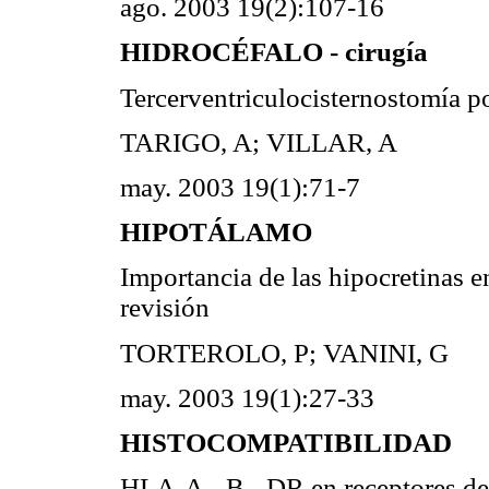
ago. 2003 19(2):107-16
HIDROCÉFALO - cirugía
Tercerventriculocisternostomía p
TARIGO, A; VILLAR, A
may. 2003 19(1):71-7
HIPOTÁLAMO
Importancia de las hipocretinas e
revisión
TORTEROLO, P; VANINI, G
may. 2003 19(1):27-33
HISTOCOMPATIBILIDAD
HLA-A, -B, -DR en receptores de