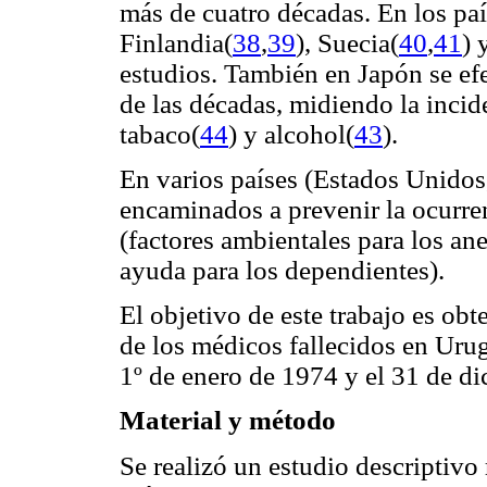
más de cuatro décadas. En los pa
Finlandia(
38
,
39
), Suecia(
40
,
41
) 
estudios. También en Japón se ef
de las décadas, midiendo la incid
tabaco(
44
) y alcohol(
43
).
En varios países (Estados Unidos,
encaminados a prevenir la ocurren
(factores ambientales para los an
ayuda para los dependientes).
El objetivo de este trabajo es obt
de los médicos fallecidos en Uru
1º de enero de 1974 y el 31 de d
Material y método
Se realizó un estudio descriptivo 