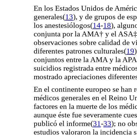
En los Estados Unidos de América
generales(
13
), y de grupos de esp
los anestesiólogos(
14
-
18
), algun
conjunta por la AMA† y el ASA‡ 
observaciones sobre calidad de v
diferentes patrones culturales(
19
)
conjuntos entre la AMA y la APA
suicidios registrada entre médico
mostrado apreciaciones diferente
En el continente europeo se han r
médicos generales en el Reino Un
factores en la muerte de los médi
aunque éste fue severamente cuest
publicó el informe(
31
-
33
); no ob
estudios valoraron la incidencia 