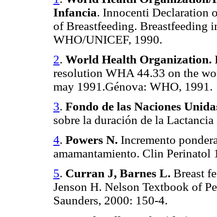
Infancia
. Innocenti Declaration 
of Breastfeeding. Breastfeeding i
WHO/UNICEF, 1990.
2
.
World Health Organization.
resolution WHA 44.33 on the worl
may 1991.Génova: WHO, 1991.
3
.
Fondo de las Naciones Unidas
sobre la duración de la Lactanci
4
.
Powers N.
Incremento ponderal
amamantamiento.
Clin Perinatol
5
.
Curran J, Barnes L.
Breast f
Jenson H. Nelson Textbook of Ped
Saunders, 2000: 150-4.