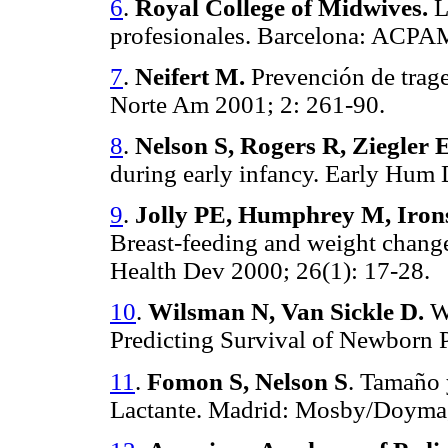
6
.
Royal College of Midwives.
L
profesionales. Barcelona: ACPAM
7
.
Neifert M.
Prevención de traged
Norte Am 2001; 2: 261-90.
8
.
Nelson S, Rogers R, Ziegler 
during early infancy. Early Hum
9
.
Jolly PE, Humphrey M, Irons
Breast-feeding and weight chang
Health Dev 2000; 26(1): 17-28.
10
.
Wilsman N, Van Sickle D.
We
Predicting Survival of Newborn 
11
.
Fomon S, Nelson S
. Tamaño 
Lactante. Madrid: Mosby/Doyma,