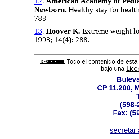
12
.
American Academy of Pedia
Newborn.
Healthy stay for healt
788
13
.
Hoover K
.
Extreme weight lo
1998; 14(4): 288.
Todo el contenido de esta 
bajo una
Lice
Buleva
CP 11.200, 
(598-
Fax: (59
secreta