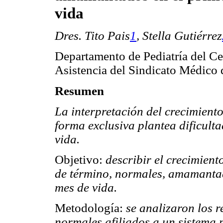
vida
Dres. Tito Pais
1
,
Stella Gutiérrez
Departamento de Pediatría del Ce
Asistencia
del Sindicato Médico
Resumen
La interpretación del crecimien
forma exclusiva plantea dificulta
vida.
Objetivo:
describir el crecimient
de término, normales, amamantad
mes de vida.
Metodología:
se analizaron los r
normales afiliados a un sistema 