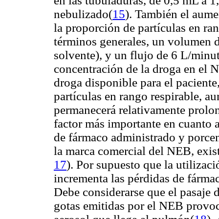
en las tubuladuras, de 0,5 mL a 
nebulizado(
15
). También el aume
la proporción de partículas en ra
términos generales, un volumen 
solvente), y un flujo de 6 L/minu
concentración de la droga en el 
droga disponible para el pacient
partículas en rango respirable, a
permanecerá relativamente prolon
factor más importante en cuanto 
de fármaco administrado y porcent
la marca comercial del NEB, exist
17
). Por supuesto que la utilizac
incrementa las pérdidas de fármaco
Debe considerarse que el pasaje del
gotas emitidas por el NEB provo