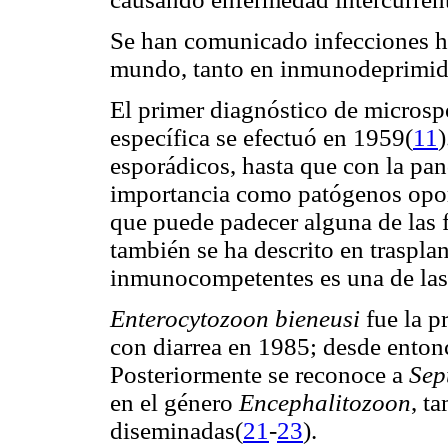
Se han comunicado infecciones h
mundo, tanto en inmunodeprimi
El primer diagnóstico de microsp
específica se efectuó en 1959(
11
esporádicos, hasta que con la pa
importancia como patógenos oport
que puede padecer alguna de las f
también se ha descrito en trasplan
inmunocompetentes es una de las 
Enterocytozoon bieneusi
fue la p
con diarrea en 1985; desde entonc
Posteriormente se reconoce a
Sept
en el género
Encephalitozoon
, t
diseminadas(
21
-
23
).