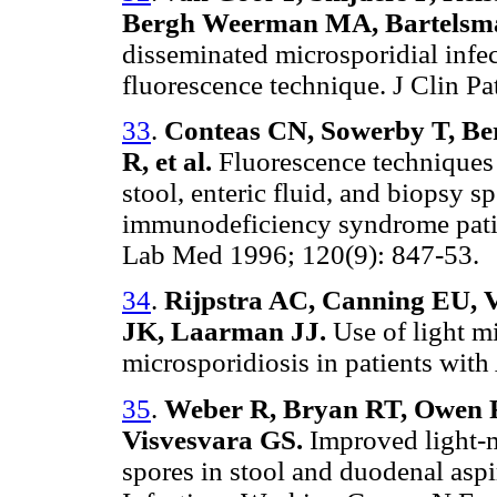
Bergh Weerman MA, Bartelsman
disseminated microsporidial infe
fluorescence technique. J Clin Pa
33
.
Conteas CN, Sowerby T, Ber
R, et al.
Fluorescence techniques 
stool, enteric fluid, and biopsy 
immunodeficiency syndrome patie
Lab Med 1996; 120(9): 847-53.
34
.
Rijpstra AC, Canning EU, V
JK, Laarman JJ.
Use of light mi
microsporidiosis in patients with
35
.
Weber R, Bryan RT, Owen R
Visvesvara GS.
Improved light-m
spores in stool and duodenal aspi