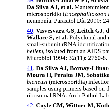
39
.
Bornay-Llinares FJ, Acosta
Da Silva AJ, et al.
Mantenimiento 
microsporidio (
Encephalitozoon 
neumonía. Parasitol Día 2000; 24
40
.
Visvesvara GS, Leitch GJ, 
Wallace S, et al.
Polyclonal and
small-subunit rRNA identificatio
hellem
, isolated from an AIDS pat
Microbiol 1994; 32(11): 2760-8.
41
.
Da Silva AJ,
Bornay-Llinare
Moura H, Peralta JM, Sobottka 
bieneusi
(microsporidia) infectio
samples using primers based on t
ribosomal RNA. Arch Pathol Lab
42
.
Coyle CM, Wittner M, Kotle