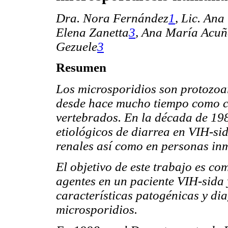
Dra. Nora Fernández
1
,
Lic. Ana
Elena Zanetta
3
, Ana María Acu
Gezuele
3
Resumen
Los microsporidios son protozoa
desde hace mucho tiempo como ca
vertebrados. En la década de 19
etiológicos de diarrea en VIH-si
renales así como en personas inm
El objetivo de este trabajo es co
agentes en un paciente VIH-sida 
características patogénicas y di
microsporidios.