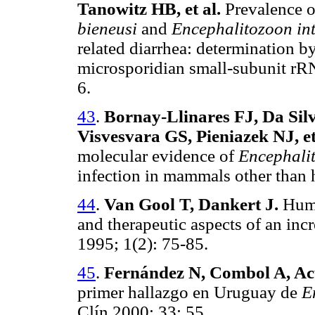
Tanowitz HB, et al.
Prevalence o
bieneusi
and
Encephalitozoon int
related diarrhea: determination b
microsporidian small-subunit rRN
6.
43
.
Bornay-Llinares FJ, Da Sil
Visvesvara GS, Pieniazek NJ, et
molecular evidence of
Encephalit
infection in mammals other than 
44
.
Van Gool T, Dankert J.
Huma
and therapeutic aspects of an incr
1995; 1(2): 75-85.
45
.
Fernández N, Combol A, Ac
primer hallazgo en Uruguay de
E
Clín 2000; 33: 55.