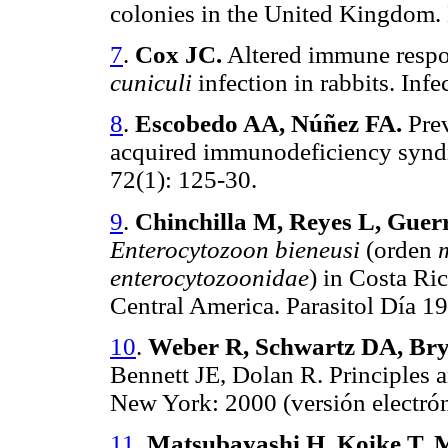
colonies in the United Kingdom.
7
.
Cox JC.
Altered immune respo
cuniculi
infection in rabbits. Inf
8
.
Escobedo AA, Núñez FA.
Prev
acquired immunodeficiency syndr
72(1): 125-30.
9
.
Chinchilla M, Reyes L, Gue
Enterocytozoon bieneusi
(orden
enterocytozoonidae
) in Costa Ric
Central America. Parasitol Día 1
10
.
Weber R, Schwartz DA, Br
Bennett JE, Dolan R. Principles an
New York: 2000 (versión electrón
11
.
Matsubayashi H, Koike T, 