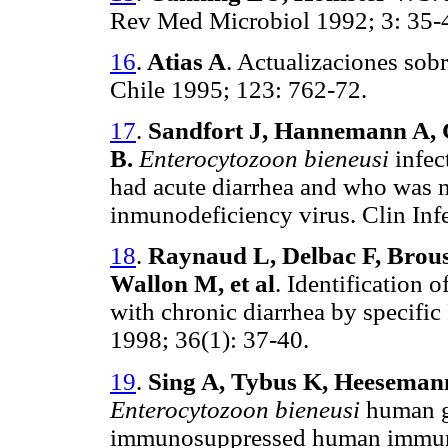
Rev Med Microbiol 1992; 3: 35-
16
.
Atias A
. Actualizaciones sob
Chile 1995; 123: 762-72.
17
.
Sandfort J, Hannemann A, 
B.
Enterocytozoon bieneusi
infec
had acute diarrhea and who was n
inmunodeficiency virus. Clin Inf
18
.
Raynaud L, Delbac F, Brouss
Wallon M, et al
. Identification o
with chronic diarrhea by specifi
1998; 36(1): 37-40.
19
.
Sing A, Tybus K, Heesemann
Enterocytozoon bieneusi
human g
immunosuppressed human immunod