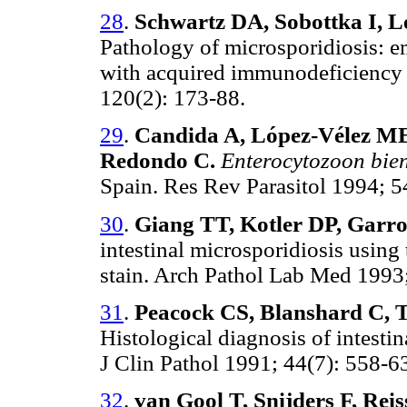
28
.
Schwartz DA, Sobottka I, Le
Pathology of microsporidiosis: em
with acquired immunodeficiency
120(2): 173-88.
29
.
Candida A, López-Vélez ME,
Redondo C.
Enterocytozoon bie
Spain. Res Rev Parasitol 1994; 5
30
.
Giang TT, Kotler DP, Garr
intestinal microsporidiosis usin
stain. Arch Pathol Lab Med 1993
31
.
Peacock CS, Blanshard C, T
Histological diagnosis of intesti
J Clin Pathol 1991; 44(7): 558-6
32
.
van Gool T, Snijders F, Reis