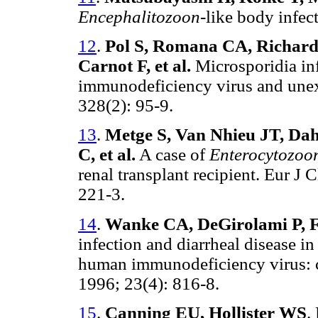
Encephalitozoon
-like body infec
12
.
Pol S, Romana CA, Richard 
Carnot F, et al.
Microsporidia
in
immunodeficiency virus and unex
328(2): 95-9.
13
.
Metge S, Van Nhieu JT, Dahm
C, et al.
A case of
Enterocytozoon
renal transplant recipient. Eur J 
221-3.
14
.
Wanke CA, DeGirolami P, 
infection and diarrheal disease i
human immunodeficiency virus: ca
1996; 23(4): 816-8.
15
.
Canning EU, Hollister WS
.