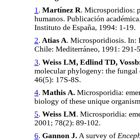
1
.
Martínez R
. Microsporidios: 
humanos. Publicación académica
Instituto de España, 1994: 1-19.
2
.
Atias A
. Microsporidiosis. In:
Chile: Mediterráneo, 1991: 291-5
3
.
Weiss LM, Edlind TD, Vossb
molecular phylogeny: the fungal 
46(5): 17S-8S.
4
.
Mathis A.
Microsporidia: emer
biology of these unique organisms
5
.
Weiss LM
. Microsporidia: em
2001; 78(2): 89-102.
6
.
Gannon J.
A survey of
Enceph