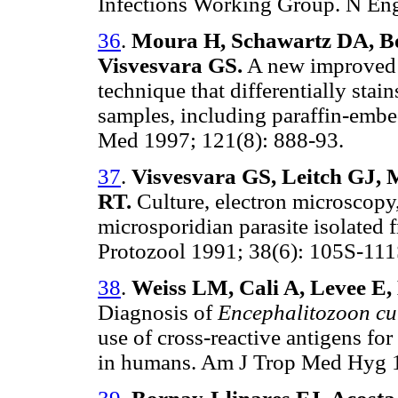
Infections Working Group. N Eng
36
.
Moura H, Schawartz DA, Bor
Visvesvara GS.
A new improved 
technique that differentially stai
samples, including paraffin-embe
Med 1997; 121(8): 888-93.
37
.
Visvesvara GS, Leitch GJ, 
RT.
Culture, electron microscopy
microsporidian parasite isolated 
Protozool 1991; 38(6): 105S-111
38
.
Weiss LM, Cali A, Levee E, 
Diagnosis of
Encephalitozoon cu
use of cross-reactive antigens for
in humans. Am J Trop Med Hyg 1