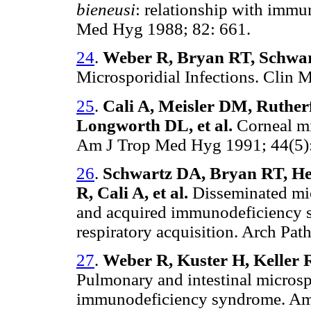
bieneusi
: relationship with imm
Med Hyg 1988; 82: 661.
24
.
Weber R, Bryan RT, Schwa
Microsporidial Infections. Clin 
25
.
Cali A, Meisler DM, Ruthe
Longworth DL, et al.
Corneal mi
Am J Trop Med Hyg 1991; 44(5):
26
.
Schwartz DA, Bryan RT, H
R, Cali A, et al.
Disseminated mic
and acquired immunodeficiency 
respiratory acquisition. Arch Pa
27
.
Weber R, Kuster H, Keller R,
Pulmonary and intestinal microspo
immunodeficiency syndrome. Am 