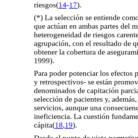
riesgos(
14
-
17
).
(
*) La selección se entiende com
que actúan en ambas partes del me
heterogeneidad de riesgos carente
agrupación, con el resultado de 
obtener la cobertura de aseguram
1999).
Para poder potenciar los efectos
y retrospectivos- se están promo
denominados de capitación parcial
selección de pacientes y, además, 
servicios, aunque una consecuencia
ineficiencia. La cuestión fundame
cápita(
18
,
19
).
Desde el punto de vista normativo