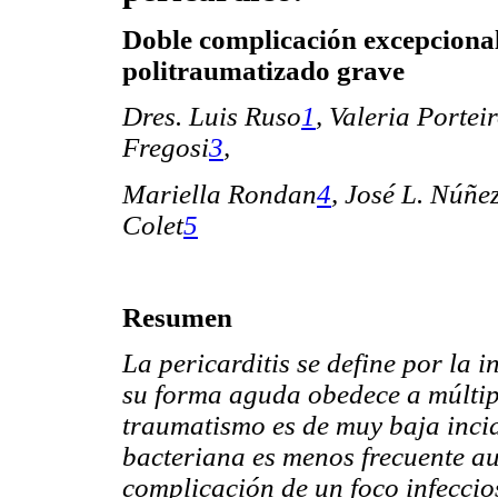
Doble complicación excepciona
politraumatizado grave
Dres. Luis Ruso
1
,
Valeria Portei
Fregosi
3
,
Mariella Rondan
4
, José L. Núñe
Colet
5
Resumen
La pericarditis se define por la 
su forma aguda obedece a múltipl
traumatismo es de muy baja incid
bacteriana es menos frecuente a
complicación de un foco infecci