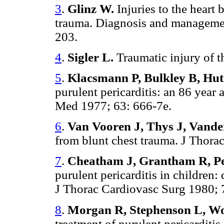
3
.
Glinz W.
Injuries to the heart 
trauma. Diagnosis and managemen
203.
4
.
Sigler L.
Traumatic injury of t
5
.
Klacsmann P, Bulkley B, Hut
purulent pericarditis: an 86 year
Med 1977; 63: 666-7e.
6
.
Van Vooren J, Thys J, Vander
from blunt chest trauma. J Thora
7
.
Cheatham J, Grantham R, P
purulent pericarditis in children:
J Thorac Cardiovasc Surg 1980; 
8
.
Morgan R, Stephenson L, Wo
treatment of purulent pericarditi