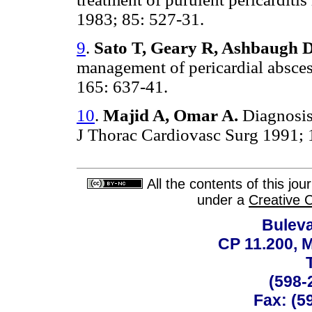
1983; 85: 527-31.
9
.
Sato T, Geary R, Ashbaugh D
management of pericardial absces
165: 637-41.
10
.
Majid A, Omar A.
Diagnosis
J Thorac Cardiovasc Surg 1991; 
All the contents of this jo
under a
Creative 
Buleva
CP 11.200, 
(598-
Fax: (59