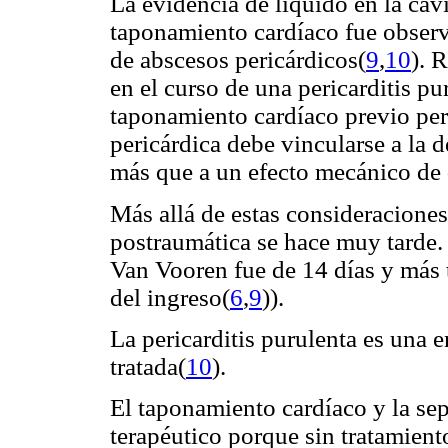
La evidencia de líquido en la cav
taponamiento cardíaco fue observ
de abscesos pericárdicos(
9
,
10
). 
en el curso de una pericarditis pu
taponamiento cardíaco previo permi
pericárdica debe vincularse a la d
más que a un efecto mecánico de 
Más allá de estas consideraciones
postraumática se hace muy tarde. 
Van Vooren fue de 14 días y más 
del ingreso(
6
,
9
)).
La pericarditis purulenta es una 
tratada(
10
).
El taponamiento cardíaco y la se
terapéutico porque sin tratamien