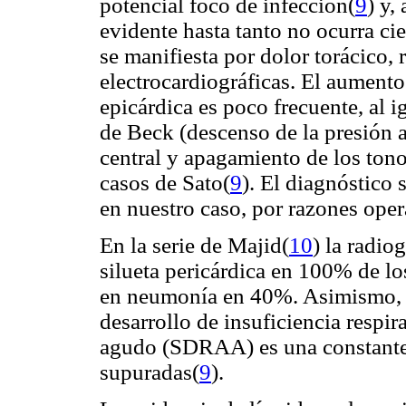
potencial foco de infección(
9
) y,
evidente hasta tanto no ocurra ci
se manifiesta por dolor torácico, 
electrocardiográficas. El aumento
epicárdica es poco frecuente, al i
de Beck (descenso de la presión a
central y apagamiento de los tono
casos de Sato(
9
). El diagnóstico
en nuestro caso, por razones opera
En la serie de Majid(
10
) la radio
silueta pericárdica en 100% de l
en neumonía en 40%. Asimismo, d
desarrollo de insuficiencia respir
agudo (SDRAA) es una constante e
supuradas(
9
).