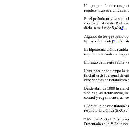
Una proporción de estos paci
requiere ingreso a unidades 
En el período mayo a setiem
con diagnóstico de IRAB de p
dicha serie fue de 5,4%(
8
).
Algunos de los que sobreviv
forma permanente(
9
-
11
). Es
La hipoxemia crónica unida a
respiratorias virales subsig
El riesgo de muerte súbita y
Hasta hace poco tiempo la úni
iniciativa del personal de e
experiencias de tratamiento
Desde abril de 1999 la atenc
sicólogo, asistente social, l
control y seguimiento, así co
El objetivo de este trabajo e
respiratoria crónica (ERC) o
* Moreno A, et al. Proyecció
Presentado en la 2ª Reunión 