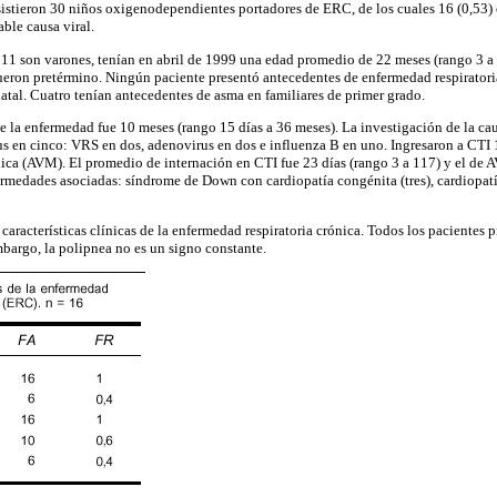
sistieron 30 niños oxigenodependientes portadores de ERC, de los cuales 16 (0,53) 
ble causa viral.
s 11 son varones, tenían en abril de 1999 una edad promedio de 22 meses (rango 3 a 
fueron pretérmino. Ningún paciente presentó antecedentes de enfermedad respiratoria
atal. Cuatro tenían antecedentes de asma en familiares de primer grado.
 la enfermedad fue 10 meses (rango 15 días a 36 meses). La investigación de la caus
irus en cinco: VRS en dos, adenovirus en dos e influenza B en uno. Ingresaron a CTI 
nica (AVM). El promedio de internación en CTI fue 23 días (rango 3 a 117) y el de 
medades asociadas: síndrome de Down con cardiopatía congénita (tres), cardiopatía
 características clínicas de la enfermedad respiratoria crónica. Todos los pacientes
embargo, la polipnea no es un signo constante.