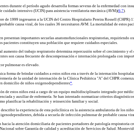
entes durante el período agudo desarrolla formas severas de la enfermedad con insuf
de cuidado intensivo (UCIN) para asistencia ventilatoria mecánica (AVM)(
6
,
7
).
bre de 1999 ingresaron a la UCIN del Centro Hospitalario Pereira Rossell (CHPR) 
robable causa viral, de los cuales 36 necesitaron AVM. La mortalidad de estos paci
en presentan importantes secuelas anatomofuncionales respiratorias, requiriendo o
tos pacientes constituyen una población que requiere cuidados especiales.
l aumento del trabajo respiratorio determina repercusión sobre el crecimiento y el 
uientes son causa frecuente de descompensación e internación prolongada con import
 cor pulmonar es elevado.
ca forma de brindar cuidados a estos niños era a través de la internación hospitala
nfermería de la unidad de internación de la Clínica Pediátrica "A" del CHPR comenz
 en domicilio de niños oxigenodependientes
*
.
ión de estos niños está a cargo de un equipo multidisciplinario integrado por médi
icenciada y auxiliar de enfermería. Se han intentado normatizar criterios diagnósticos
mo planificar la rehabilitación y reinserción familiar y social.
s describir la experiencia de esta policlínica en la asistencia ambulatoria de los ni
xigenodependientes, debida a secuela de infección pulmonar de probable causa vira
n hacia la atención domiciliaria de pacientes portadores de patología respiratoria 
Nacional sobre Garantía de calidad y acreditación de Servicios de Salud. Montevid