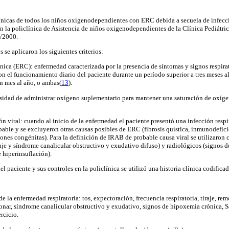
clínicas de todos los niños oxigenodependientes con ERC debida a secuela de infec
en la policlínica de Asistencia de niños oxigenodependientes de la Clínica Pediátri
 /2000.
s se aplicaron los siguientes criterios:
nica (ERC): enfermedad caracterizada por la presencia de síntomas y signos respirator
con el funcionamiento diario del paciente durante un período superior a tres meses a
n mes al año, o ambas(
13
).
idad de administrar oxígeno suplementario para mantener una saturación de oxíge
ón viral: cuando al inicio de la enfermedad el paciente presentó una infección resp
bable y se excluyeron otras causas posibles de ERC (fibrosis quística, inmunodefici
s congénitas). Para la definición de IRAB de probable causa viral se utilizaron cri
je y síndrome canalicular obstructivo y exudativo difuso) y radiológicos (signos de 
e hiperinsuflación).
del paciente y sus controles en la policlínica se utilizó una historia clínica codificad
de la enfermedad respiratoria: tos, expectoración, frecuencia respiratoria, tiraje, re
nar, síndrome canalicular obstructivo y exudativo, signos de hipoxemia crónica, S
rcicio.