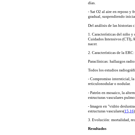
días.
- Sat O2 al aire en reposo y 
gradual, suspendiendo inicia
Del análisis de las historias 
1. Características del niño 
Cuidados Intensivos (CTI), A
nacer.
2. Características de la ERC:
Paraclínicas: hallazgos radi
Todos los estudios radiográf
- Compromiso intersticial, l
reticulonodular o nodular.
- Patrón en mosaico, la alt
estructuras vasculares pulmo
- Imagen en "vidrio deslustr
estructuras vasculares(
15
,
16
)
3. Evolución:
mortalidad, re
Resultados