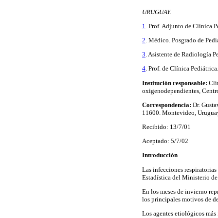
URUGUAY.
1
. Prof. Adjunto de Clínica 
2
. Médico. Posgrado de Pedia
3
. Asistente de Radiología Pe
4
. Prof. de Clínica Pediátrica
Institución responsable:
Clí
oxigenodependientes, Centro
Correspondencia:
Dr. Gusta
11600. Montevideo, Uruguay
Recibido: 13/7/01
Aceptado: 5/7/02
Introducción
Las infecciones respiratoria
Estadística del Ministerio d
En los meses de invierno rep
los principales motivos de d
Los agentes etiológicos más f