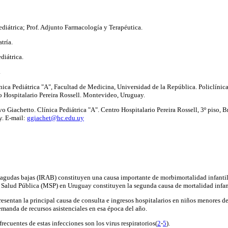
Pediátrica; Prof. Adjunto Farmacología y Terapéutica.
tría.
diátrica.
.
nica Pediátrica "A", Facultad de Medicina, Universidad de la República. Policlínica
 Hospitalario Pereira Rossell. Montevideo, Uruguay.
vo Giachetto. Clínica Pediátrica "A". Centro Hospitalario Pereira Rossell, 3º piso, Br
. E-mail:
ggiachet@hc.edu.uy
s agudas bajas (IRAB) constituyen una causa importante de morbimortalidad infantil
e Salud Pública (MSP) en Uruguay constituyen la segunda causa de mortalidad infan
resentan la principal causa de consulta e ingresos hospitalarios en niños menores d
emanda de recursos asistenciales en esa época del año.
recuentes de estas infecciones son los virus respiratorios(
2
-
5
).