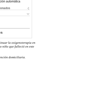
ción automática
cionados
nk
tinuar la oxigenoterapia en
o niño que falleció en este
ención domiciliaria.