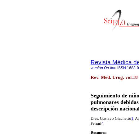
Revista Médica d
versión On-line
ISSN
1688-
Rev. Méd. Urug. vol.18
Seguimiento de niño
pulmonares debidas 
descripción naciona
Dres. Gustavo Giachetto
1
,
An
Ferrari
4
Resumen