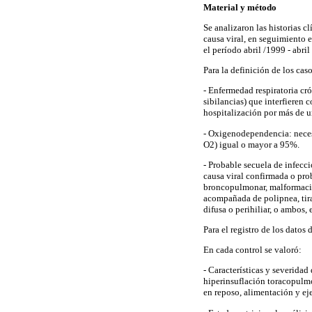
Material y método
Se analizaron las historias 
causa viral, en seguimiento 
el período abril /1999 - abril
Para la definición
de los caso
- Enfermedad respiratoria cró
sibilancias) que interfieren 
hospitalización por más de u
- Oxigenodependencia: neces
O2) igual o mayor a 95%.
- Probable secuela de infecci
causa viral confirmada o pro
broncopulmonar, malformacione
acompañada de polipnea, tira
difusa o perihiliar, o ambos, 
Para el registro de los datos 
En cada
control
se valoró:
- Características y severidad 
hiperinsuflación toracopulmo
en reposo, alimentación y eje