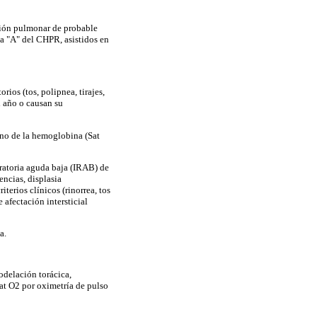
ción pulmonar de probable
ca "A" del CHPR, asistidos en
ios (tos, polipnea, tirajes,
l año o causan su
no de la hemoglobina (Sat
iratoria aguda baja (IRAB) de
encias, displasia
terios clínicos (rinorrea, tos
afectación intersticial
a.
modelación torácica,
at O2 por oximetría de pulso