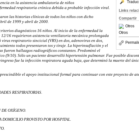
Traduc
iencia en la asistencia ambulatoria de niños
ermedad respiratoria crónica debida a probable infección viral.
Links rela
aron las historias clínicas de todos los niños con dicho
Compartir
abril de 1999 y abril de 2000.
Otros
riterios diagnósticos 16 niños. Al inicio de la enfermedad la
Otros
 12/16 requirieron asistencia ventilatoria mecánica prolongada
ó virus respiratorio sincicial (VRS) en dos, adenovirus en dos,
Permali
uimiento todos presentaron tos y tiraje. La hiperinsuflación y el
so fueron hallazgos radiográficos constantes. Predominó el
co (9/10). Sólo un paciente desarrolló hipertensión pulmonar. Fue posible discon
reingreso fue la infección respiratora aguda baja, que determinó la muerte del únic
rescindible el apoyo institucional formal para continuar con este proyecto de at
ADES RESPIRATORIAS.
 DE OXÍGENO.
A DOMICILIO PROVISTO POR HOSPITAL.
TO.