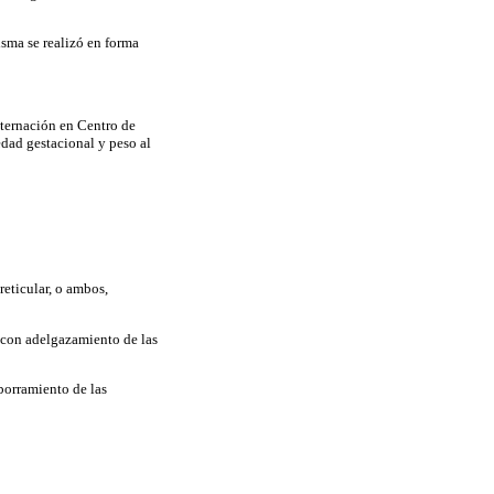
isma se realizó en forma
nternación en Centro de
dad gestacional y peso al
reticular, o ambos,
 con adelgazamiento de las
borramiento de las