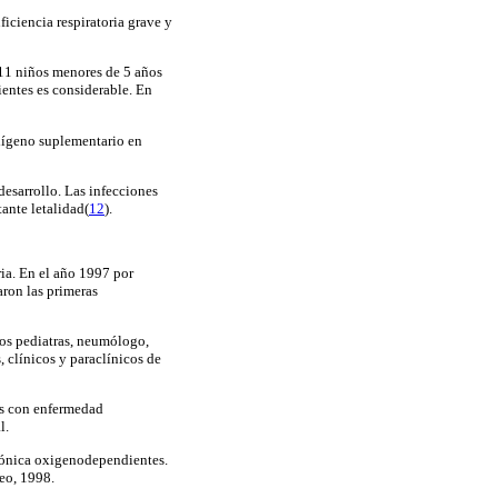
iciencia respiratoria grave y
111 niños menores de 5 años
entes es considerable. En
xígeno suplementario en
desarrollo. Las infecciones
ante letalidad(
12
).
ria. En el año 1997 por
aron las primeras
cos pediatras, neumólogo,
, clínicos y paraclínicos de
ños con enfermedad
l.
crónica oxigenodependientes.
eo, 1998.