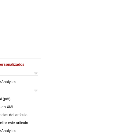
Personalizados
 Analytics
l (pdf)
lo en XML
cias del artículo
itar este artículo
 Analytics