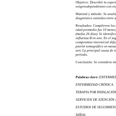
Objetivo:
Describir la exper
oxigenodependientes con enf
Material y método:
Se analiz
diagnóstico asistidos entre 
Resultados:
Cumplieron los c
edad promedio fue 10 meses;
(media 26 días). Se identific
influenza B en uno. En el seg
compromiso intersticial difu
patrón tomográfico en mosai
seis. La principal causa de 
período
.
Conclusión:
Se considera imp
Palabras clave:
ENFERMED
ENFERMEDAD CRÓNICA.
TERAPIA POR INHALACIÓN
SERVICIOS DE ATENCIÓN 
ESTUDIOS DE SEGUIMIEN
NIÑOS.