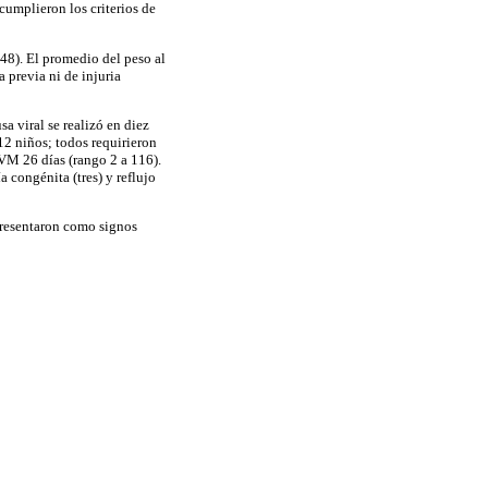
cumplieron los criterios de
48). El promedio del peso al
 previa ni de injuria
a viral se realizó en diez
12 niños; todos requirieron
AVM 26 días (rango 2 a 116).
 congénita (tres) y reflujo
 presentaron como signos