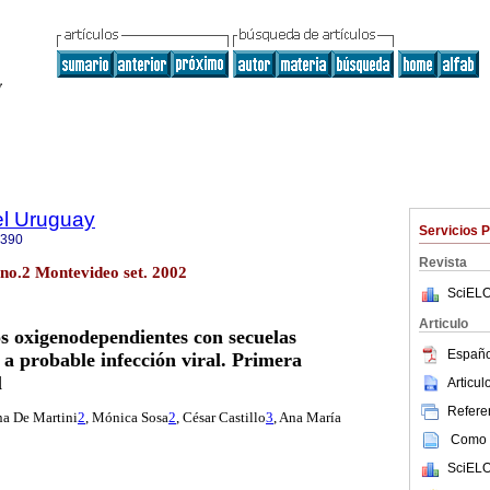
el Uruguay
Servicios 
0390
Revista
 no.2 Montevideo set. 2002
SciELO
Articulo
s oxigenodependientes con secuelas
Españo
a probable infección viral. Primera
l
Articu
Referen
a De Martini
2
, Mónica Sosa
2
,
César Castillo
3
,
Ana María
Como c
SciELO