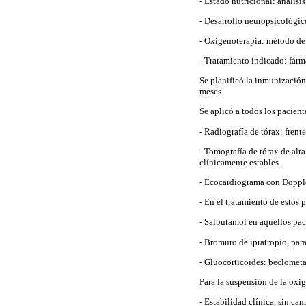
- Estado nutricional: análisis
- Desarrollo neuropsicológic
- Oxigenoterapia: método de 
- Tratamiento indicado: fárm
Se planificó la inmunización
meses.
Se aplicó a todos los pacient
- Radiografía de tórax: fren
- Tomografía de tórax de alta
clínicamente estables.
- Ecocardiograma con Dopple
- En el tratamiento de estos 
- Salbutamol en aquellos pac
- Bromuro de ipratropio, par
- Gluocorticoides: beclometa
Para la suspensión de la oxig
- Estabilidad clínica, sin c