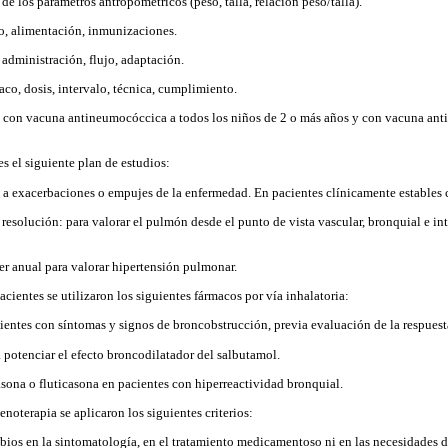
 de los parámetros antropométricos (peso, talla, relación peso/talla).
o, alimentación, inmunizaciones.
administración, flujo, adaptación.
aco, dosis, intervalo, técnica, cumplimiento.
 con vacuna antineumocóccica a todos los niños de 2 o más años y con vacuna anti
es el siguiente plan de estudios:
te a exacerbaciones o empujes de la enfermedad. En pacientes clínicamente estables 
 resolución: para valorar el pulmón desde el punto de vista vascular, bronquial e int
r anual para valorar hipertensión pulmonar.
pacientes se utilizaron los siguientes fármacos por vía inhalatoria:
ientes con síntomas y signos de broncobstrucción, previa evaluación de la respuest
a potenciar el efecto broncodilatador del salbutamol.
sona o fluticasona en pacientes con hiperreactividad bronquial.
enoterapia se aplicaron los siguientes criterios:
ambios en la sintomatología, en el tratamiento medicamentoso ni en las necesidades 