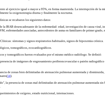
frente al ejercicio igual o mayor a 95%, en forma mantenida. La interrupción de la m
lmente la oxigenoterapia diurna y finalmente la nocturna.
clínicas se recabaron los siguientes datos:
y de la IRAB desencadenante de la enfermedad: edad, investigación de causa viral, i
VM, enfermedades asociadas, antecedentes de asma en familiares de primer grado, e
 Clínicas: síntomas y signos respiratorios habituales, signos de hipoxemia crónica.
ológicos, tomográficos, ecocardiográficos.
icos y tomográficos fueron evaluados por el mismo médico radiólogo. Se definió:
a presencia de imágenes de engrosamiento peribroncovascular o patrón radiográfico 
ernancia de zonas bien delimitadas de atenuación pulmonar aumentada y disminuida,
nares(
14
).
ado", la presencia de zonas mal delimitadas de atenuación pulmonar aumentada sin 
.
querimientos de oxígeno, estado nutricional, internaciones.