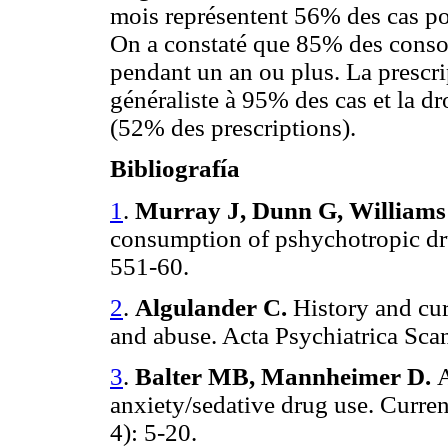
mois représentent 56% des cas po
On a constaté que 85% des conso
pendant un an ou plus. La prescrip
généraliste à 95% des cas et la dr
(52% des prescriptions).
Bibliografía
1
.
Murray J, Dunn G, Williams 
consumption of pshychotropic dr
551-60.
2
.
Algulander C.
History and cur
and abuse. Acta Psychiatrica Sca
3
.
Balter MB, Mannheimer D.
A
anxiety/sedative drug use. Curre
4): 5-20.