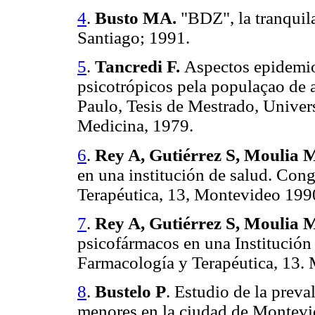
4
.
Busto MA.
"BDZ", la tranquil
Santiago; 1991.
5
.
Tancredi F.
Aspectos epidemi
psicotrópicos pela populaçao de a
Paulo, Tesis de Mestrado, Univer
Medicina, 1979.
6
.
Rey A, Gutiérrez S, Moulia 
en una institución de salud. Co
Terapéutica, 13, Montevideo 199
7
.
Rey A, Gutiérrez S, Moulia 
psicofármacos en una Institució
Farmacología y Terapéutica, 13.
8
.
Bustelo P
. Estudio de la prev
menores en la ciudad de Montevid