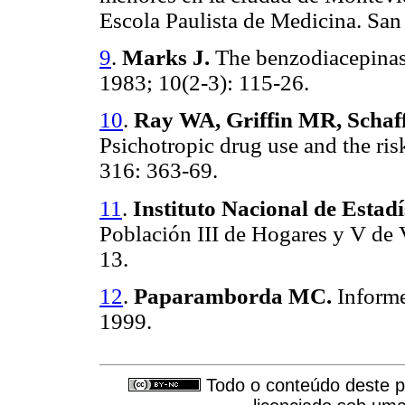
Escola Paulista de Medicina. San
9
.
Marks J.
The benzodiacepinas
1983; 10(2-3): 115-26.
10
.
Ray WA, Griffin MR, Schaf
Psichotropic drug use and the ris
316: 363-69.
11
.
Instituto Nacional de Estad
Población III de Hogares y V de 
13.
12
.
Paparamborda MC.
Inform
1999.
Todo o conteúdo deste pe