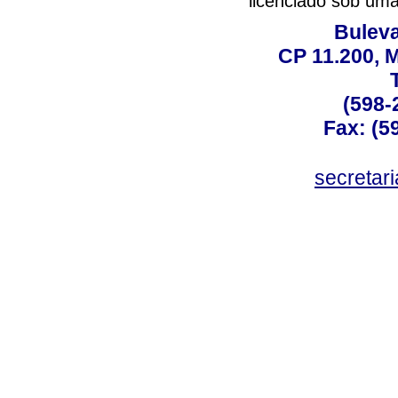
licenciado sob um
Buleva
CP 11.200, 
(598-
Fax: (59
secreta