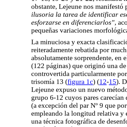
obstante, Lejeune nos manifestó
ilusoria la tarea de identificar
esforzarse en diferenciarlos",
aco
pequeñas variaciones morfológica
La minuciosa y exacta clasificac
reiteradamente rebatida por much
absolutamente sorprendente, en el
(122 páginas) que originó una de
controvertida particularmente por
trisomía 13 (
figura 1c
) (
12
-
15
). 
Lejeune expuso un nuevo método p
grupo 6-12 cuyos pares carecían
(a excepción del par Nº 9 que por
empleando la longitud relativa y
una técnica fotográfica de desen