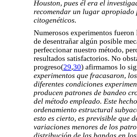
Houston, pues él era el investig
recomendar un lugar apropiado p
citogenéticos.
Numerosos experimentos fueron ll
de desentrañar algún posible mec
perfeccionar nuestro método, pe
resultados satisfactorios. No obs
progreso(
29
,
30
) afirmamos lo si
experimentos que fracasaron, l
diferentes condiciones experiment
producen patrones de bandeo cr
del método empleado. Este hecho 
ordenamiento estructural subyac
esto es cierto, es previsible que 
variaciones menores de los patr
distribución de las bandas en l