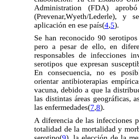
Administration (FDA) aprobó
(Prevenar,Wyeth/Lederle), y 
aplicación en ese país(
4
,
5
).
Se han reconocido 90 serotipos
pero a pesar de ello, en difer
responsables de infecciones 
serotipos que expresan suscepti
En consecuencia, no es posibl
orientar antibioterapias empíric
vacuna, debido a que la distribu
las distintas áreas geográficas,
las enfermedades(
7
,
8
).
A diferencia de las infecciones 
totalidad de la mortalidad y mor
serotipo(
9
), la elección de la 