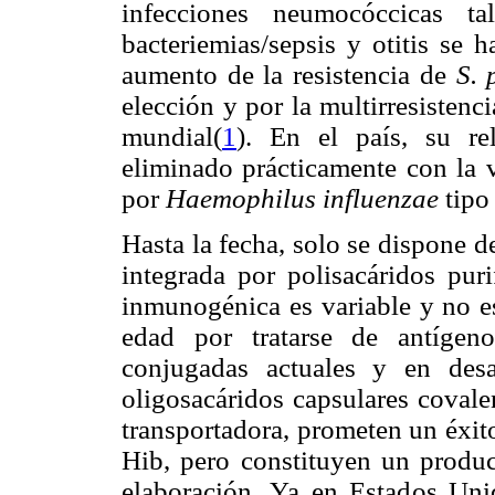
infecciones neumocóccicas ta
bacteriemias/sepsis y otitis se 
aumento de la resistencia de
S.
elección y por la multirresisten
mundial(
1
). En el país, su re
eliminado prácticamente con la 
por
Haemophilus influenzae
tipo
Hasta la fecha, solo se dispone 
integrada por polisacáridos pur
inmunogénica es variable y no e
edad por tratarse de antígeno
conjugadas actuales y en des
oligosacáridos capsulares coval
transportadora, prometen un éxito
Hib, pero constituyen un produc
elaboración. Ya en Estados Un