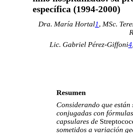
específica (1994-2000)
Dra. María Hortal
1
,
MSc. Ter
R
Lic. Gabriel Pérez-Giffoni
4
Resumen
Considerando que están 
conjugadas con fórmulas 
capsulares de
Streptoco
sometidos a variación geo