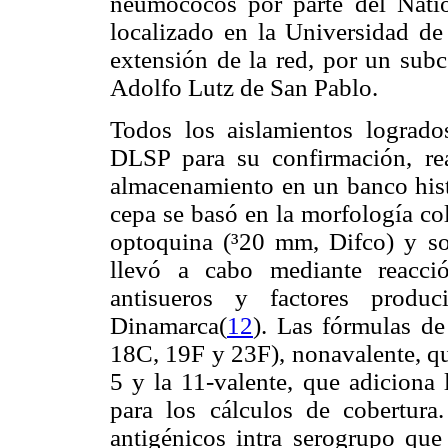
neumococos por parte del Nati
localizado en la Universidad de 
extensión de la red, por un subc
Adolfo Lutz de San Pablo.
Todos los aislamientos logrados
DLSP para su confirmación, re
almacenamiento en un banco histó
cepa se basó en la morfología co
optoquina (³
20 mm, Difco) y sol
llevó a cabo mediante reacci
antisueros y factores produc
Dinamarca(
12
). Las fórmulas de
18C, 19F y 23F), nonavalente, que
5 y la 11-valente, que adiciona 
para los cálculos de cobertur
antigénicos intra serogrupo que