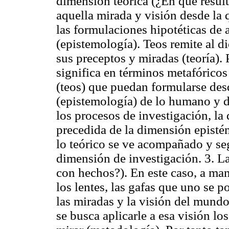
dimensión
teórica
(¿En qué result
aquella mirada y visión desde la 
las formulaciones hipotéticas de
(epistemología).
Teos
remite al d
sus preceptos y miradas (teoría). P
significa en términos metafóricos 
(
teos
) que puedan formularse de
(epistemología) de lo humano y de
los procesos de investigación, la
precedida de la dimensión episté
lo teórico se ve acompañado y se
dimensión de investigación. 3. L
con hechos?)
. En este caso, a ma
los lentes, las gafas que uno se po
las miradas y la visión del mundo
se busca aplicarle a esa visión lo