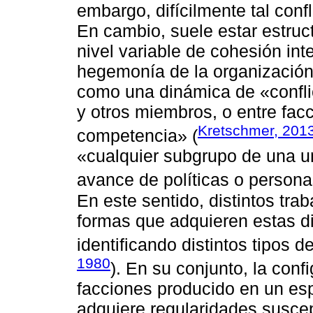
embargo, difícilmente tal confl
En cambio, suele estar estruc
nivel variable de cohesión int
hegemonía de la organización.
como una dinámica de «conflic
y otros miembros, o entre fac
Kretschmer, 201
competencia» (
«cualquier subgrupo de una u
avance de políticas o personas
En este sentido, distintos tra
formas que adquieren estas d
identificando distintos tipos d
1980
). En su conjunto, la confi
facciones producido en un esp
adquiere regularidades suscep