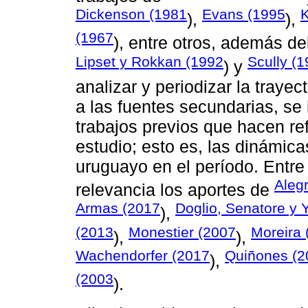
Dickenson (1981
Evans (1995
K
),
),
(1967
), entre otros, además d
Lipset y Rokkan (1992
Scully (
) y
analizar y periodizar la trayec
a las fuentes secundarias, se
trabajos previos que hacen re
estudio; esto es, las dinámica
uruguayo en el período. Entre
Aleg
relevancia los aportes de
Armas (2017
Doglio, Senatore y 
),
(2013
Monestier (2007
Moreira 
),
),
Wachendorfer (2017
Quiñones (2
),
(2003
).