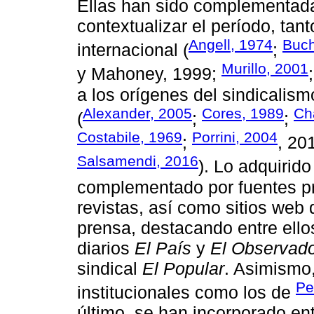
Ellas han sido complementada
contextualizar el período, ta
Angell, 1974
Buch
internacional (
;
Murillo, 2001
y Mahoney, 1999;
a los orígenes del sindicalis
Alexander, 2005
Cores, 1989
Ch
(
;
;
Costabile, 1969
Porrini, 2004
;
, 20
Salsamendi, 2016
). Lo adquirid
complementado por fuentes pr
revistas, así como sitios web
prensa, destacando entre ello
diarios
El País
y
El Observad
sindical
El Popular
. Asimismo
Pe
institucionales como los de
último, se han incorporado ent