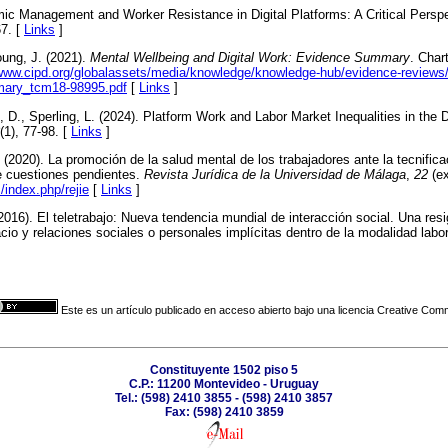
hmic Management and Worker Resistance in Digital Platforms: A Critical Persp
67. [
Links
]
oung, J. (2021).
Mental Wellbeing and Digital Work: Evidence Summary
. Char
/www.cipd.org/globalassets/media/knowledge/knowledge-hub/evidence-reviews/
mmary_tcm18-98995.pdf
[
Links
]
 D., Sperling, L. (2024). Platform Work and Labor Market Inequalities in the D
(1), 77-98. [
Links
]
(2020). La promoción de la salud mental de los trabajadores ante la tecnific
e cuestiones pendientes.
Revista Jurídica de la Universidad de Málaga
,
22
(ex
/index.php/rejie
[
Links
]
016). El teletrabajo: Nueva tendencia mundial de interacción social. Una resi
io y relaciones sociales o personales implícitas dentro de la modalidad labo
Este es un artículo publicado en acceso abierto bajo una licencia Creative Co
Constituyente 1502 piso 5
C.P.: 11200 Montevideo - Uruguay
Tel.: (598) 2410 3855 - (598) 2410 3857
Fax: (598) 2410 3859