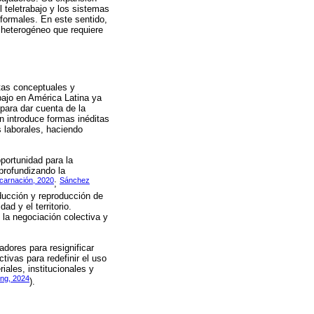
 teletrabajo y los sistemas
formales. En este sentido,
 heterogéneo que requiere
ntas conceptuales y
abajo en América Latina ya
ara dar cuenta de la
n introduce formas inéditas
s laborales, haciendo
portunidad para la
 profundizando la
carnación, 2020
Sánchez
;
ducción y reproducción de
ad y el territorio.
o la negociación colectiva y
dores para resignificar
tivas para redefinir el uso
ales, institucionales y
ing, 2024
).