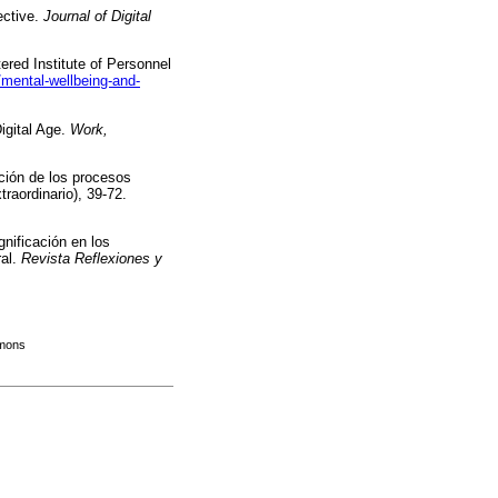
ective.
Journal of Digital
tered Institute of Personnel
mental-wellbeing-and-
igital Age.
Work,
ación de los procesos
traordinario), 39-72.
gnificación en los
ral.
Revista Reflexiones y
mmons