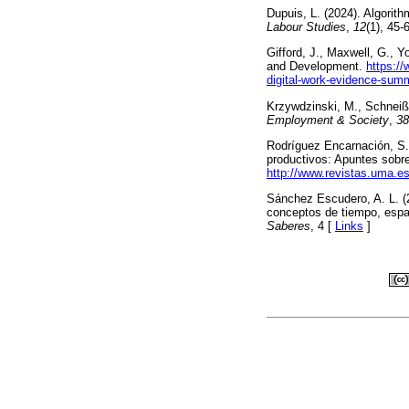
Dupuis, L. (2024). Algorit
Labour Studies
,
12
(1), 45-
Gifford, J., Maxwell, G., Y
and Development.
https:/
digital-work-evidence-su
Krzywdzinski, M., Schneiß,
Employment & Society
,
38
Rodríguez Encarnación, S. 
productivos: Apuntes sobr
http://www.revistas.uma.es
Sánchez Escudero, A. L. (2
conceptos de tiempo, espac
Saberes
, 4 [
Links
]