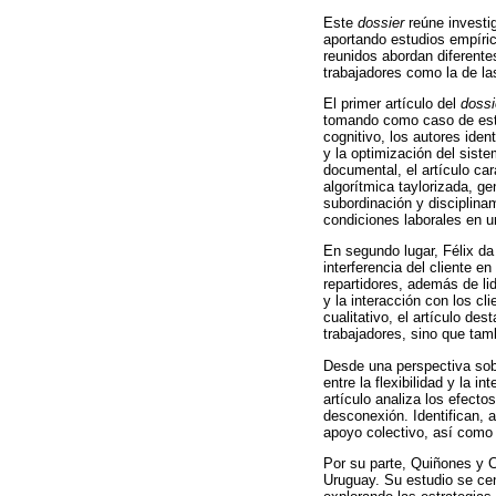
Este
dossier
reúne investig
aportando estudios empíric
reunidos abordan diferentes
trabajadores como la de la
El primer artículo del
dossi
tomando como caso de estud
cognitivo, los autores iden
y la optimización del sistem
documental, el artículo ca
algorítmica taylorizada, g
subordinación y disciplinam
condiciones laborales en un
En segundo lugar, Félix da
interferencia del cliente e
repartidores, además de li
y la interacción con los cl
cualitativo, el artículo de
trabajadores, sino que tam
Desde una perspectiva sobr
entre la flexibilidad y la i
artículo analiza los efectos
desconexión. Identifican, 
apoyo colectivo, así como 
Por su parte, Quiñones y Co
Uruguay. Su estudio se cent