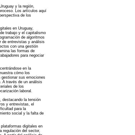
Uruguay y la región,
proceso. Los artículos aquí
 perspectiva de los
igitales en Uruguay,
e trabajo y el capitalismo
 programación de algoritmos
r de entrevistas y análisis
yectos con una gestión
xamina las formas de
trabajadores para negociar
 centrándose en la
o muestra cómo los
en gestionar sus emociones
o. A través de un análisis
eriales de los
carización laboral.
, destacando la tensión
ros y entrevistas, el
ficultad para la
ento social y la falta de
 plataformas digitales en
a regulación del sector,