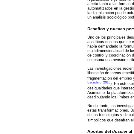
afecta tanto a las formas 
automatizados en la gestió
la digitalización puede a
un análisis sociológico pro
Desafíos y nuevas pers
Uno de los principales des
analíticas con las que se e
había demandado la formul
multidimensionalidad de la
de control y coordinación d
necesaria una revisión crít
Las investigaciones recien
liberación de tareas repeti
fragmentación del empleo y 
Escudero, 2016
). En este se
desigualdades que intersect
Asimismo, la plataformizaci
desdibujando los límites e
No obstante, las investiga
estas transformaciones. Baj
de las tecnologías y dispu
simbólicos que desafían el
Aportes del
dossier
al