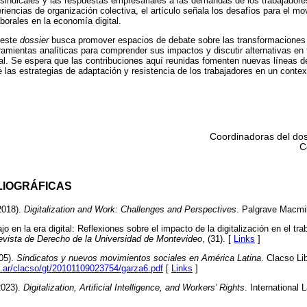
sindicales y las respuestas empresariales a las demandas de los trabajadores.
riencias de organización colectiva, el artículo señala los desafíos para el mo
borales en la economía digital.
, este
dossier
busca promover espacios de debate sobre las transformaciones di
ramientas analíticas para comprender sus impactos y discutir alternativas en 
ral. Se espera que las contribuciones aquí reunidas fomenten nuevas líneas d
 las estrategias de adaptación y resistencia de los trabajadores en un contex
Coordinadoras del dos
C
LIOGRÁFICAS
2018).
Digitalization and Work: Challenges and Perspectives
. Palgrave Macmil
jo en la era digital: Reflexiones sobre el impacto de la digitalización en el trab
evista de Derecho de la Universidad de Montevideo
, (31). [
Links
]
05).
Sindicatos y nuevos movimientos sociales en América Latina
. Clacso Li
du.ar/clacso/gt/20101109023754/garza6.pdf
[
Links
]
2023).
Digitalization, Artificial Intelligence, and Workers’ Rights
. International 