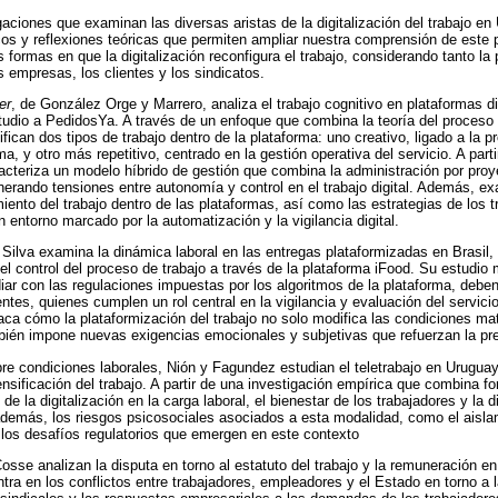
aciones que examinan las diversas aristas de la digitalización del trabajo en 
os y reflexiones teóricas que permiten ampliar nuestra comprensión de este 
 formas en que la digitalización reconfigura el trabajo, considerando tanto la
s empresas, los clientes y los sindicatos.
er
, de González Orge y Marrero, analiza el trabajo cognitivo en plataformas d
io a PedidosYa. A través de un enfoque que combina la teoría del proceso d
tifican dos tipos de trabajo dentro de la plataforma: uno creativo, ligado a la
a, y otro más repetitivo, centrado en la gestión operativa del servicio. A parti
racteriza un modelo híbrido de gestión que combina la administración por pro
enerando tensiones entre autonomía y control en el trabajo digital. Además, e
iento del trabajo dentro de las plataformas, así como las estrategias de los 
 entorno marcado por la automatización y la vigilancia digital.
 Silva examina la dinámica laboral en las entregas plataformizadas en Brasil,
n el control del proceso de trabajo a través de la plataforma iFood. Su estudi
diar con las regulaciones impuestas por los algoritmos de la plataforma, deb
ientes, quienes cumplen un rol central en la vigilancia y evaluación del servici
staca cómo la plataformización del trabajo no solo modifica las condiciones mat
bién impone nuevas exigencias emocionales y subjetivas que refuerzan la pre
e condiciones laborales, Nión y Fagundez estudian el teletrabajo en Uruguay
ntensificación del trabajo. A partir de una investigación empírica que combina fo
 de la digitalización en la carga laboral, el bienestar de los trabajadores y la di
además, los riesgos psicosociales asociados a esta modalidad, como el aislami
los desafíos regulatorios que emergen en este contexto
sse analizan la disputa en torno al estatuto del trabajo y la remuneración en
ra en los conflictos entre trabajadores, empleadores y el Estado en torno a l