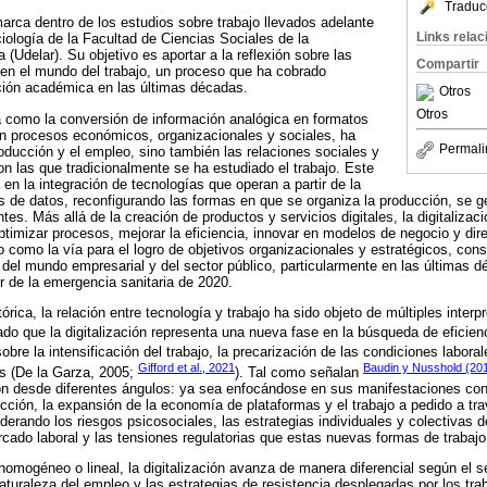
Traduc
rca dentro de los estudios sobre trabajo llevados adelante
Links rela
ología de la Facultad de Ciencias Sociales de la
 (Udelar). Su objetivo es aportar a la reflexión sobre las
Compartir
 en el mundo del trabajo, un proceso que ha cobrado
ación académica en las últimas décadas.
Otros
Otros
da como la conversión de información analógica en formatos
 en procesos económicos, organizacionales y sociales, ha
Permali
roducción y el empleo, sino también las relaciones sociales y
on las que tradicionalmente se ha estudiado el trabajo. Este
en la integración de tecnologías que operan a partir de la
is de datos, reconfigurando las formas en que se organiza la producción, se ge
ntes. Más allá de la creación de productos y servicios digitales, la digitalizaci
ptimizar procesos, mejorar la eficiencia, innovar en modelos de negocio y dir
o como la vía para el logro de objetivos organizacionales y estratégicos, co
 del mundo empresarial y del sector público, particularmente en las últimas 
ir de la emergencia sanitaria de 2020.
rica, la relación entre tecnología y trabajo ha sido objeto de múltiples interp
do que la digitalización representa una nueva fase en la búsqueda de eficienc
sobre la intensificación del trabajo, la precarización de las condiciones labora
Gifford et al., 2021
Baudin y Nusshold (20
es (De la Garza, 2005;
). Tal como señalan
ión desde diferentes ángulos: ya sea enfocándose en sus manifestaciones co
cción, la expansión de la economía de plataformas y el trabajo a pedido a tra
erando los riesgos psicosociales, las estrategias individuales y colectivas de
cado laboral y las tensiones regulatorias que estas nuevas formas de trabajo
omogéneo o lineal, la digitalización avanza de manera diferencial según el se
naturaleza del empleo y las estrategias de resistencia desplegadas por los tr