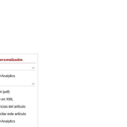
Personalizados
 Analytics
l (pdf)
lo en XML
cias del artículo
itar este artículo
 Analytics