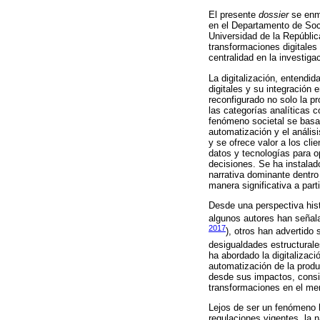
El presente
dossier
se enma
en el Departamento de Soci
Universidad de la República
transformaciones digitales
centralidad en la investig
La digitalización, entendi
digitales y su integración
reconfigurado no solo la p
las categorías analíticas c
fenómeno societal se basa 
automatización y el anális
y se ofrece valor a los clie
datos y tecnologías para o
decisiones. Se ha instalad
narrativa dominante dentro
manera significativa a part
Desde una perspectiva histó
algunos autores han señala
2017
), otros han advertido 
desigualdades estructural
ha abordado la digitalizac
automatización de la produ
desde sus impactos, consid
transformaciones en el mer
Lejos de ser un fenómeno h
regulaciones vigentes, la 