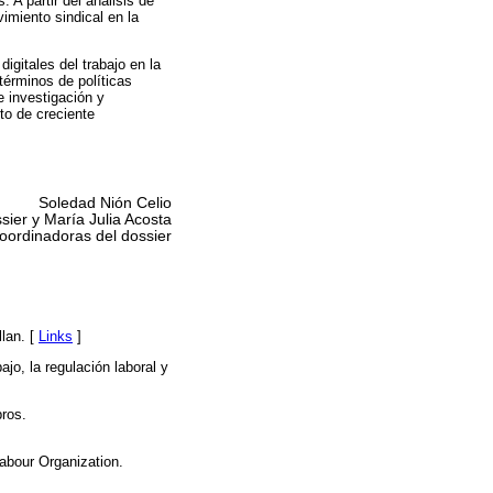
 A partir del análisis de
vimiento sindical en la
gitales del trabajo en la
términos de políticas
e investigación y
to de creciente
Soledad Nión Celio
sier y María Julia Acosta
oordinadoras del dossier
lan. [
Links
]
ajo, la regulación laboral y
bros.
Labour Organization.