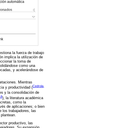
ción automática
cionados
nk
stiona la fuerza de trabajo
ón implica la utilización de
eccionar la toma de
nsolidándose como una
décadas, y acelerándose de
retaciones. Mientras
Cedrola,
ia y productividad (
les y la consolidación de
18
), la literatura académica
ncretas, como la
vés de aplicaciones; o bien
 los trabajadores, las
 plantean.
ctor productivo, las
abajadores. Su expansión