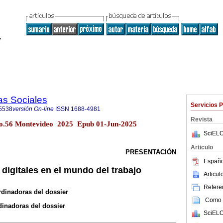
as Sociales
Servicios 
5538
versión On-line
ISSN
1688-4981
Revista
 no.56 Montevideo 2025 Epub 01-Jun-2025
SciELO
Articulo
PRESENTACIÓN
Españo
digitales en el mundo del trabajo
Articu
Referen
rdinadoras del dossier
Como c
dinadoras del dossier
SciELO