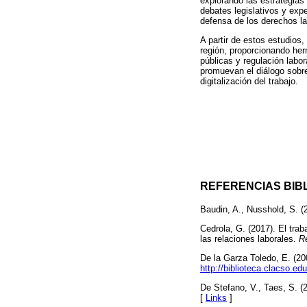
explorando las estrategias 
debates legislativos y expe
defensa de los derechos la
A partir de estos estudios
región, proporcionando her
públicas y regulación labo
promuevan el diálogo sobre
digitalización del trabajo.
REFERENCIAS BIB
Baudin, A., Nusshold, S. (
Cedrola, G. (2017). El traba
las relaciones laborales.
R
De la Garza Toledo, E. (20
http://biblioteca.clacso.e
De Stefano, V., Taes, S. (
[
Links
]