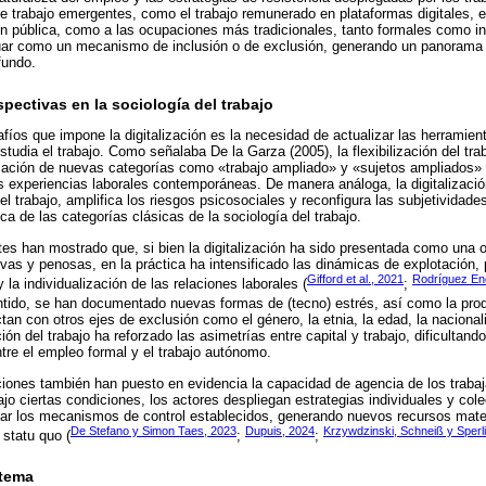
de trabajo emergentes, como el trabajo remunerado en plataformas digitales, el
n pública, como a las ocupaciones más tradicionales, tanto formales como in
ctuar como un mecanismo de inclusión o de exclusión, generando un panorama
fundo.
pectivas en la sociología del trabajo
afíos que impone la digitalización es la necesidad de actualizar las herramie
studia el trabajo. Como señalaba De la Garza (2005), la flexibilización del tr
ación de nuevas categorías como «trabajo ampliado» y «sujetos ampliados» p
s experiencias laborales contemporáneas. De manera análoga, la digitalizació
el trabajo, amplifica los riesgos psicosociales y reconfigura las subjetividade
ica de las categorías clásicas de la sociología del trabajo.
tes han mostrado que, si bien la digitalización ha sido presentada como una o
tivas y penosas, en la práctica ha intensificado las dinámicas de explotación,
Gifford et al., 2021
Rodríguez En
la individualización de las relaciones laborales (
;
ntido, se han documentado nuevas formas de (tecno) estrés, así como la pro
an con otros ejes de exclusión como el género, la etnia, la edad, la nacionalid
ón del trabajo ha reforzado las asimetrías entre capital y trabajo, dificultand
ntre el empleo formal y el trabajo autónomo.
ciones también han puesto en evidencia la capacidad de agencia de los trabaja
o ciertas condiciones, los actores despliegan estrategias individuales y colec
tar los mecanismos de control establecidos, generando nuevos recursos materi
De Stefano y Simon Taes, 2023
Dupuis, 2024
Krzywdzinski, Schneiß y Sperl
 statu quo (
;
;
 tema