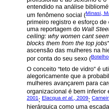
entendido na análise bibliom
Minasi, M
um fenômeno social (
primeiro registro e esforço d
uma reportagem do
Wall Stee
ceiling: why women cant seem t
blocks them from the top jobs
ascensão das mulheres na hie
Botelho
por conta do seu sexo (
O conceito “teto de vidro” é uti
alegoricamente que a probabi
mulheres avançarem para carg
organizacional é bem inferior
2001
Elacqua
et al.
, 2009
Carnei
;
;
hierárquica como uma escada,