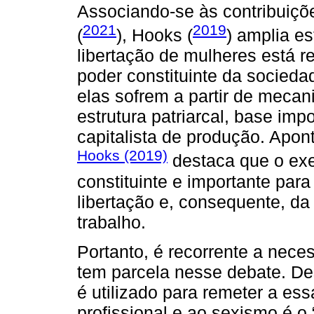
Associando-se às contribuiçõe
2021
2019
(
), Hooks (
) amplia es
libertação de mulheres está 
poder constituinte da socieda
elas sofrem a partir de meca
estrutura patriarcal, base imp
capitalista de produção. Apo
Hooks (2019)
destaca que o exe
constituinte e importante par
libertação e, consequente, da
trabalho.
Portanto, é recorrente a nec
tem parcela nesse debate. Des
é utilizado para remeter a es
profissional e ao sexismo é o 