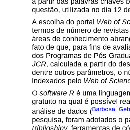
a partir das palavras chaves
questão, utilizada no dia 12 d
A escolha do portal
Web of Sc
termos de número de revistas
áreas de conhecimento abrang
fato de que, para fins de ava
dos Programas de Pós-Graduaç
JCR
, calculada a partir do d
dentre outros parâmetros, o 
indexados pelo
Web of Scien
O
software R
é uma linguagem
gratuito na qual é possível rea
Barbosa, Gebe
análise de dados (
pesquisa, foram adotados o 
Biblioshiny,
ferramentas de cód