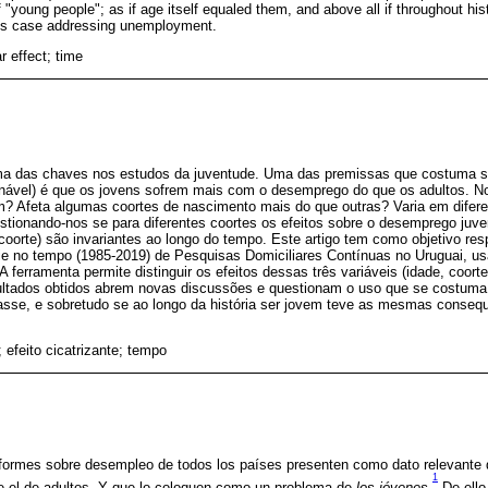
 "young people"; as if age itself equaled them, and above all if throughout hi
is case addressing unemployment.
r effect; time
ma das chaves nos estudos da juventude. Uma das premissas que costuma s
ionável) é que os jovens sofrem mais com o desemprego do que os adultos. 
m? Afeta algumas coortes de nascimento mais do que outras? Varia em difere
stionando-nos se para diferentes coortes os efeitos sobre o desemprego juve
a-coorte) são invariantes ao longo do tempo. Este artigo tem como objetivo r
ie no tempo (1985-2019) de Pesquisas Domiciliares Contínuas no Uruguai, us
 ferramenta permite distinguir os efeitos dessas três variáveis (idade, coort
ultados obtidos abrem novas discussões e questionam o uso que se costuma
alasse, e sobretudo se ao longo da história ser jovem teve as mesmas conseq
; efeito cicatrizante; tempo
nformes sobre desempleo de todos los países presenten como dato relevante 
1
e el de adultos. Y que lo coloquen como un problema de
los jóvenes
.
De ello