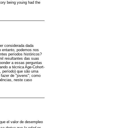
story being young had the
er considerada dada
No entanto, podemos nos
ntes períodos históricos?
nil resultantes das suas
esponder a essas perguntas
ando a técnica Age-Cohort-
e, período) que são uma
 fazer de "jovens"; como
uências, neste caso
que el valor de desempleo
 se deriva que
la edad
es