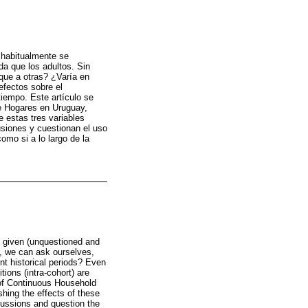
 habitualmente se
a que los adultos. Sin
que a otras? ¿Varía en
efectos sobre el
tiempo. Este artículo se
de Hogares en Uruguay,
e estas tres variables
usiones y cuestionan el uso
omo si a lo largo de la
d given (unquestioned and
r, we can ask ourselves,
nt historical periods? Even
tions (intra-cohort) are
) of Continuous Household
hing the effects of these
scussions and question the