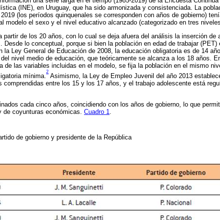
información una serie larga en el tiempo (1985-2019) de la Encuesta Continu
dística (INE), en Uruguay, que ha sido armonizada y consistenciada. La pobla
 2019 (los períodos quinquenales se corresponden con años de gobierno) tení
l modelo el sexo y el nivel educativo alcanzado (categorizado en tres niveles
 partir de los 20 años, con lo cual se deja afuera del análisis la inserción de
es. Desde lo conceptual, porque si bien la población en edad de trabajar (PET)
ún la Ley General de Educación de 2008, la educación obligatoria es de 14 añ
del nivel medio de educación, que teóricamente se alcanza a los 18 años. En
 de las variables incluidas en el modelo, se fija la población en el mismo niv
2
igatoria mínima.
Asimismo, la Ley de Empleo Juvenil del año 2013 establec
s comprendidas entre los 15 y los 17 años, y el trabajo adolescente está regu
nados cada cinco años, coincidiendo con los años de gobierno, lo que permite
s y de coyunturas económicas.
Cuadro 1
.
artido de gobierno y presidente de la República