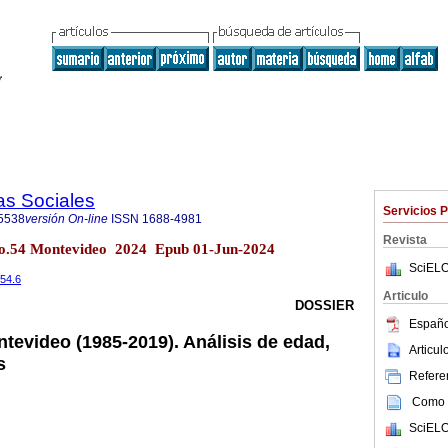
as Sociales
Servicios 
5538
versión On-line
ISSN
1688-4981
Revista
 no.54 Montevideo 2024 Epub 01-Jun-2024
SciELO
i54.6
Articulo
DOSSIER
Españo
evideo (1985-2019). Análisis de edad,
Articu
s
Referen
Como c
SciELO