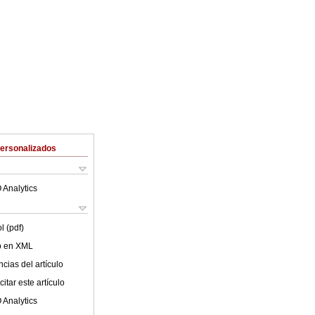
Personalizados
 Analytics
l (pdf)
lo en XML
cias del artículo
itar este artículo
 Analytics