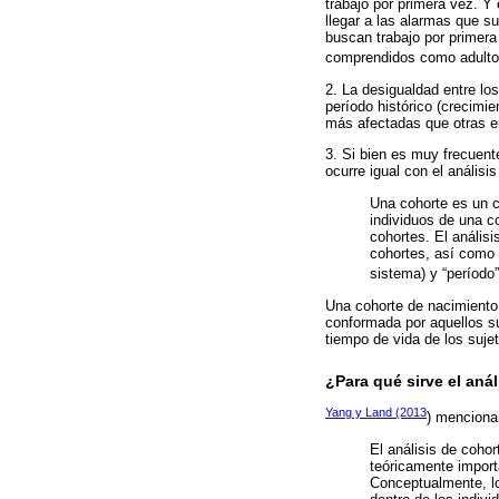
trabajo por primera vez. Y
llegar a las alarmas que 
buscan trabajo por primera
comprendidos como adulto
2. La desigualdad entre lo
período histórico (crecimi
más afectadas que otras en
3. Si bien es muy frecuent
ocurre igual con el análisis
Una cohorte es un c
individuos de una co
cohortes. El análisi
cohortes, así como 
sistema) y “período
Una cohorte de nacimiento 
conformada por aquellos s
tiempo de vida de los suje
¿Para qué sirve el aná
Yang y Land (2013
) menciona
El análisis de cohor
teóricamente importa
Conceptualmente, lo