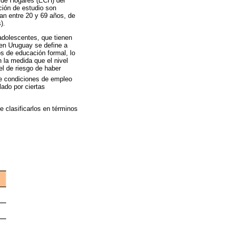
a de Hogares (ECH) del
ción de estudio son
an entre 20 y 69 años, de
).
 adolescentes, que tienen
 en Uruguay se define a
os de educación formal, lo
 la medida que el nivel
el de riesgo de haber
e condiciones de empleo
lado por ciertas
 clasificarlos en términos