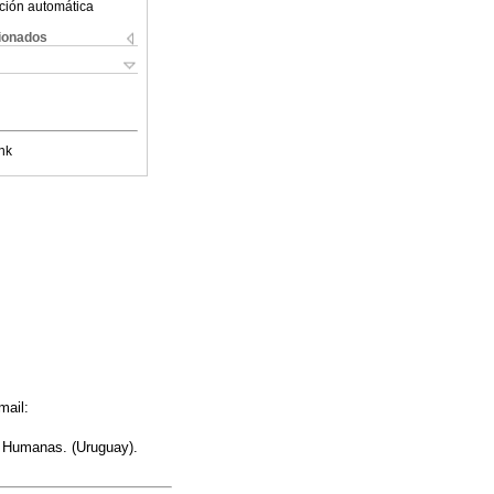
ción automática
cionados
nk
mail:
y Humanas. (Uruguay).