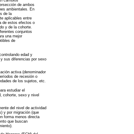
jan cambios
ntersección de ambos
ones ambientales. En
s de la
e aplicables entre
a de estos efectos o
do y de la cohorte.
iferentes conjuntos
ara una mejor
tibles de
(controlando edad y
 y sus diferencias por sexo
lación activa (denominador
eríodos de recesión o
edades de los sujetos, etc.
ra estudiar el
, cohorte, sexo y nivel
ente del nivel de actividad
s) y por migración (que
en forma menos directa
iento que buscan
miento).