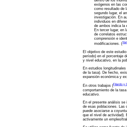
dentro de los indivi
exógenos en las con
como resultado de l
segundo lugar, el an
investigación. En a
individuos en difer
de ambos indica la 
En tercer lugar, en
de correlatos estruc
comprensión e ident
Yan
modificaciones. (
El objetivo de este estudi
período) en el porcentaje 
y nivel educativo, en la p
En estudios longitudinales
de la tasa). De hecho, ex
expansión económica y expl
Filardo y
En otros trabajos (
comportamiento de la tasa 
educativo.
En el presente análisis se
de esas poblaciones. Las c
puede asociarse a coyuntu
que el nivel de actividad)
activamente un empleo/trab