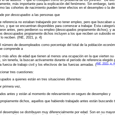
camente, más importante para la explicación del fenómeno. Sin embargo, tant
omo las cohortes de nacimiento pueden tener efectos en el desempleo o la d
nde por
desocupados
a las personas que
de referencia no estaban trabajando por no tener empleo, pero que buscaban u
ivo, y que se encuentran disponibles para comenzar a trabajar. Esta categor
aron antes, pero perdieron su empleo (desocupados propiamente dichos), y a
Los desocupados propiamente dichos incluyen a los que reciben un subsidio es
 lo reciben. (INE, 2021, p. 4)
l número de desempleados como porcentaje del total de la población económ
ue comprende a
o más años de edad que tienen al menos una ocupación en la que vierten su 
, sin tenerla, la buscan activamente durante el período de referencia elegido
INE, 2021, p. 4
a fuerza de trabajo civil y los efectivos de las fuerzas armadas. (
cionar tres cuestiones:
upados a quienes están en tres situaciones diferentes:
or primera vez,
ados antes y están al momento de relevamiento en seguro de desempleo y
propiamente dichos, aquellos que habiendo trabajado antes están buscando 
l desempleo se distribuyen muy diferencialmente por edad. Son en su mayo