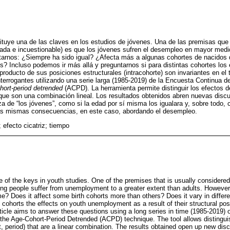
ituye una de las claves en los estudios de jóvenes. Una de las premisas que
ada e incuestionable) es que los jóvenes sufren el desempleo en mayor medid
rnos: ¿Siempre ha sido igual? ¿Afecta más a algunas cohortes de nacidos 
os? Incluso podemos ir más allá y preguntarnos si para distintas cohortes los 
roducto de sus posiciones estructurales (intracohorte) son invariantes en el 
terrogantes utilizando una serie larga (1985-2019) de la Encuesta Continua 
hort-period detrended
(ACPD). La herramienta permite distinguir los efectos d
 que son una combinación lineal. Los resultados obtenidos abren nuevas disc
a de “los jóvenes”, como si la edad por sí misma los igualara y, sobre todo, c
a las mismas consecuencias, en este caso, abordando el desempleo.
; efecto cicatriz; tiempo
of the keys in youth studies. One of the premises that is usually considere
ung people suffer from unemployment to a greater extent than adults. Howeve
e? Does it affect some birth cohorts more than others? Does it vary in differe
ent cohorts the effects on youth unemployment as a result of their structural posi
article aims to answer these questions using a long series in time (1985-2019
the Age-Cohort-Period Detrended (ACPD) technique. The tool allows distinguis
t, period) that are a linear combination. The results obtained open up new di