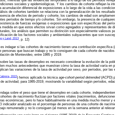
duos, mientras que las tendencias temporales a lo largo de los períodos refle
diciones sociales y epidemiológicas. Y los cambios de cohorte reflejan la i
a acumulación diferencial de exposiciones a lo largo de la vida a las condici
álisis de cohortes también se relaciona con la generalización de los resultado
usencia de efectos de período y cohorte, los cambios de edad son ampliament
entes períodos de tiempo y/o cohortes. Sin embargo, la presencia de cualquier
existencia de fuerzas exógenas o exposiciones que son específicas del perío
 la medida en que estos efectos sirvan como agregados y representantes de d
turales, los análisis que permiten su distinción son especialmente valiosos p
ificación de los factores sociales y ambientales subyacentes que son suscep
g y Land, 2013
, p. 12)
o es indagar si las cohortes de nacimiento tienen una contribución específica 
de personas que buscan trabajo y no lo consiguen de cada cohorte de nacidos
oblación de Montevideo, entre 1985 y 2019.
 sobre las tasas de desempleo es necesario considerar la evolución de la pob
isten muchos antecedentes que muestran cómo la tasa de actividad varía en p
ican las variaciones de la tasa de actividad por sexo, por períodos, por las 
 Cabrera, 2022
) hemos aplicado la técnica
age-cohort-period detrended
(ACPD) pa
de actividad, para 1985-2019, mostrando la variabilidad según períodos, edad
 indaga sobre el peso que tiene el desempleo en cada cohorte, independientem
ohortes de nacimiento fluctúan por factores vitales (nacimientos, defuncione
ras económicas, pero lo hace habitualmente en una medida mucho menor y 
. El indicador analizado es el porcentaje de personas de una cohorte de nacim
ajo remunerado y no lo consiguen (al menos en la semana anterior al releva