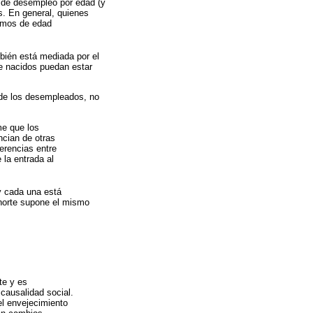
s de desempleo por edad (y
s. En general, quienes
ramos de edad
bién está mediada por el
de nacidos puedan estar
s de los desempleados, no
me que los
ncian de otras
ferencias entre
 la entrada al
 y cada una está
horte supone el mismo
te y es
 causalidad social.
el envejecimiento