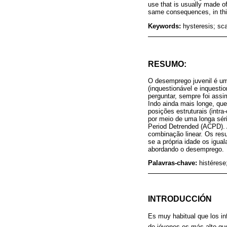
use that is usually made of
same consequences, in th
Keywords:
hysteresis; sca
RESUMO:
O desemprego juvenil é u
(inquestionável e inquest
perguntar, sempre foi assi
Indo ainda mais longe, que
posições estruturais (intr
por meio de uma longa sér
Period Detrended (ACPD). A
combinação linear. Os res
se a própria idade os igu
abordando o desemprego.
Palavras-chave:
histérese
INTRODUCCIÓN
Es muy habitual que los i
de jóvenes es más alto qu