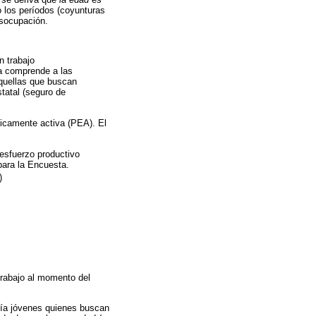
o los períodos (coyunturas
esocupación.
n trabajo
ía comprende a las
quellas que buscan
tatal (seguro de
icamente activa (PEA). El
esfuerzo productivo
 para la Encuesta.
)
trabajo al momento del
ría jóvenes quienes buscan