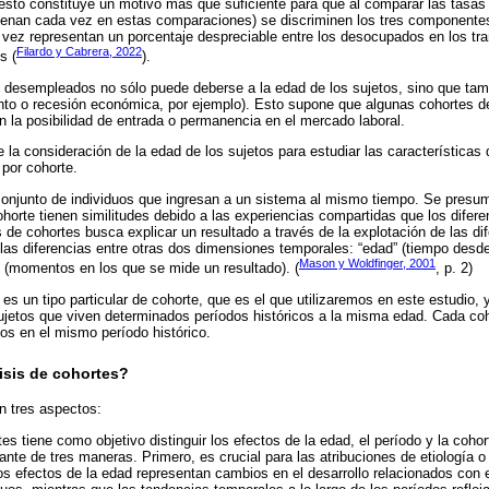
 esto constituye un motivo más que suficiente para que al comparar las tasa
suenan cada vez en estas comparaciones) se discriminen los tres componente
 vez representan un porcentaje despreciable entre los desocupados en los t
Filardo y Cabrera, 2022
s (
).
s desempleados no sólo puede deberse a la edad de los sujetos, sino que tam
ento o recesión económica, por ejemplo). Esto supone que algunas cohortes 
 la posibilidad de entrada o permanencia en el mercado laboral.
e la consideración de la edad de los sujetos para estudiar las característica
 por cohorte.
onjunto de individuos que ingresan a un sistema al mismo tiempo. Se presu
horte tienen similitudes debido a las experiencias compartidas que los difere
s de cohortes busca explicar un resultado a través de la explotación de las di
las diferencias entre otras dos dimensiones temporales: “edad” (tiempo desde
Mason y Woldfinger, 2001
” (momentos en los que se mide un resultado). (
, p. 2)
es un tipo particular de cohorte, que es el que utilizaremos en este estudio,
ujetos que viven determinados períodos históricos a la misma edad. Cada co
tos en el mismo período histórico.
lisis de cohortes?
n tres aspectos:
tes tiene como objetivo distinguir los efectos de la edad, el período y la cohor
nte de tres maneras. Primero, es crucial para las atribuciones de etiología o
s efectos de la edad representan cambios en el desarrollo relacionados con 