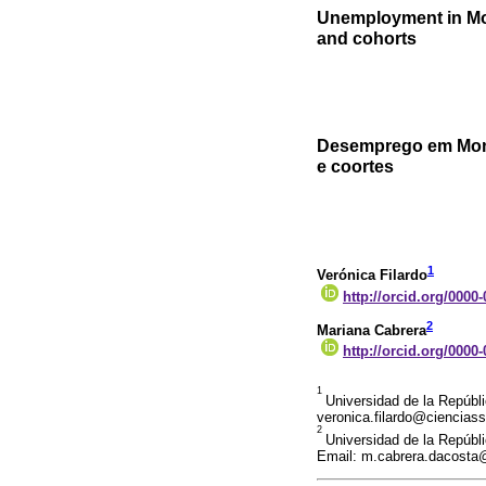
Unemployment in Mon
and cohorts
Desemprego em Monte
e coortes
1
Verónica Filardo
http://orcid.org/0000
2
Mariana Cabrera
http://orcid.org/0000
1
Universidad de la Repúbl
veronica.filardo@cienciass
2
Universidad de la Repúbl
Email: m.cabrera.dacost