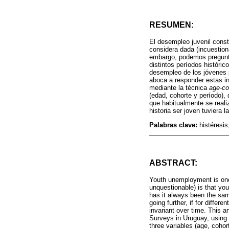
RESUMEN:
El desempleo juvenil const
considera dada (incuestion
embargo, podemos pregunta
distintos períodos históric
desempleo de los jóvenes p
aboca a responder estas in
mediante la técnica
age-co
(edad, cohorte y período),
que habitualmente se realiz
historia ser joven tuvier
Palabras clave:
histéresis
ABSTRACT:
Youth unemployment is one 
unquestionable) is that yo
has it always been the sam
going further, if for differ
invariant over time. This 
Surveys in Uruguay, using 
three variables (age, cohor