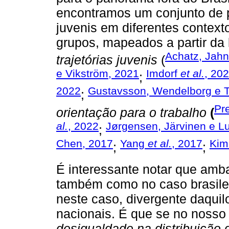
encontramos um conjunto de p
juvenis em diferentes contex
grupos, mapeados a partir da l
Achatz, Jahn
trajetórias juvenis
(
e Vikström, 2021
Imdorf
et al.
, 20
;
2022
Gustavsson, Wendelborg e 
;
Pr
orientação para o trabalho
(
al.
, 2022
Jørgensen, Järvinen e L
;
Chen, 2017
Yang
et al.
, 2017
Ki
;
;
É interessante notar que amba
também como no caso brasile
neste caso, divergente daquil
nacionais. É que se no nosso 
desigualdade na distribuição 