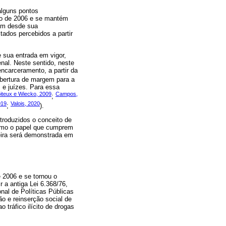
 alguns pontos
no de 2006 e se mantém
ram desde sua
ados percebidos a partir
e sua entrada em vigor,
nal. Neste sentido, neste
encarceramento, a partir da
abertura de margem para a
s e juízes. Para essa
iteux e Wiecko, 2009
Campos,
;
019
Valois, 2020
;
).
troduzidos o conceito de
como o papel que cumprem
leira será demonstrada em
 2006 e se tornou o
r a antiga Lei 6.368/76,
nal de Políticas Públicas
o e reinserção social de
 tráfico ilícito de drogas