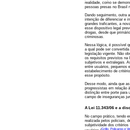
realidade, como se demons
pessoas presas no Brasil 
Dando seguimento, outra alt
intenção de diferenciar e 
grandes traficantes, a nov
esse dispositivo legal pre
drogas, desde que primári
criminosas.
Nessa lógica, é possível 
a qual pode ser convertida
legislação vigente. Não o
os requisitos previstos na 
subjetivos e extralegais. A
entre usuários, pequenos e
estabelecimento de critério
esse propósito.
Desse modo, ainda que as 
progressistas em relação à
distinção entre porte para
campo de inseguranças jurí
A Lei 11.343/06 e a dis
No campo prático, tendo em 
realizada pelos policiais,
subjetividade dos critério
Grillo, Policarpo e V