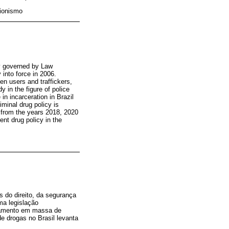
cionismo
ly governed by Law
y into force in 2006.
een users and traffickers,
y in the figure of police
in incarceration in Brazil
riminal drug policy is
, from the years 2018, 2020
ent drug policy in the
s do direito, da segurança
ma legislação
eramento em massa de
de drogas no Brasil levanta