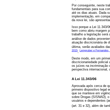
Por conseguinte, neste trab
fundamentais para sua com
até os dias atuais. Dada 
implementação, em compara
da
nova
lei, são apresent
Isso porque a Lei 11.343/0
bem como abriu margem para
trabalho a legislação será
análise de dados provenie
atuação discricionária de d
última, serão avaliados d
2015
Lemgruber e Fernandes,
;
Deste modo, em um primeir
discricionariedade polici
os juízes na incriminação 
perspectiva internacional,
A Lei 11.343/06
Aprovada após cerca de qua
primeiro dispositivo legal
que se manteve em vigência
sobre Drogas (SISNAD), o q
usuários e dependentes (art
(art. 31 e 32), além de tam