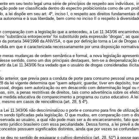
te em seu texto legal uma série de princípios de respeito aos indivíduos, 
ação pode ser classificada dentro do espectro proibicionista como de um pro
do, a lei dispõe em seu art. 4º, inciso I, o respeito aos direitos fundamentai
 autonomia e à sua liberdade, bem como no inciso II o respeito à diversidad
em comparação com a legislação que a antecedeu, a Lei 11.343/06 encaminh
ermo “substância entorpecente” foi substituído pela expressão “drogas”, as qu
io da portaria 344/1998 da ANVISA, o que por definição torna a Lei de Droga
dida em que é caracterizada necessariamente por uma disposição normativa 
e meras mudanças de ordem semântica e formal, a nova legislação apresento
 Nesse sentido, como um dos principais destaques, tem-se a despenalização 
partir da Lei 11.343/06 fica vedado que o usuário de drogas consideradas ilíc
.
ção anterior, que previa para a conduta de porte para consumo pessoal uma p
8 da lei vigente determina que “quem adquirir, guardar, tiver em depósito, tra
soal, drogas sem autorização ou em desacordo com determinação legal ou 
as, sim, a penas restritivas de direitos, tais como advertência sobre os efei
e medida educativa de comparecimento a programa ou curso educativo. A lei
 mesmo em casos de reincidência (art. 28, § 4º).
 a Lei 11.343/06 não descriminalizou o porte e consumo para fins de utilizaç
m sendo tipificadas pela legislação. O que mudou, em comparação com o dispos
servada ao usuário, a qual não pode mais ser a do encarceramento, fato que 
nto jurídico brasileiro com essa peculiaridade. Dessa forma, a lei prevê a d
conceitos possuem significados distintos, ainda que por vezes se confundam
 se deu no sentido de equiparar o cultivo doméstico (art. 28, §1º) à posse 