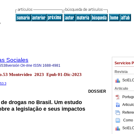
as Sociales
Servicios 
5538
versión On-line
ISSN
1688-4981
Revista
 no.53 Montevideo 2023 Epub 01-Dic-2023
SciELO
i53.3
Articulo
DOSSIER
Portug
l de drogas no Brasil. Um estudo
Articu
bre a legislação e seus impactos
Referen
Como c
SciELO