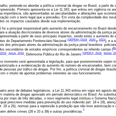
alho, pretende-se abordar a política criminal de drogas no Brasil, a partir de
preensão. Primeiro apresenta-se a Lei 11.343, que entrou em vigência no a
sua importância, são apresentadas as peculiaridades e alterações que ocorre
ção com o texto legal que a precedeu. Em vista da complexidade dos result
ados os impactos causados desde sua implementação.
6 foi a principal responsável pelo aumento do encarceramento no Brasil desd
 a atuação discricionária de diversos atores da administração da justiça pe
 apresentada a partir de seus principais impactos, sendo estes o aumento do 
(DEPEN) (2018
2020
2022
ntes do Departamento Penitenciário Nacional
,
y
), e a 
ois dos principais atores da administração da justiça penal brasileira: policiai
Bo
ados secundários de estudos empíricos correspondentes ao referido campo (
 2015
Jesus, 2016
(DPERJ), 2018
Semer, 2
;
; Defensoria Pública do Rio de Janeiro
;
o momento será apresentada a legislação, para que posteriormente sejam in
al autorizada e a evidenciação do aumento do número de encarcerados, bem 
de pessoas por tráfico de drogas. Por fim, a política criminal de drogas brasi
 com o intuito de apontar problemas inerentes ao seu funcionamento.
tro anos de debates legislativos, a Lei 11.343 entrou em vigor em agosto de
 em matéria de drogas aprovado em período democrático no Brasil. Ao substitui
 por mais de três décadas, o novo regimento legal instituiu o Sistema Nacio
ual prescreve medidas para prevenção do uso indevido (art. 18 e 19), atençã
. 20 a 26), normas para a repressão à produção que não tiver autorização e ao
1
bém definir crimes (28 e 33 a 39) e outras providências.