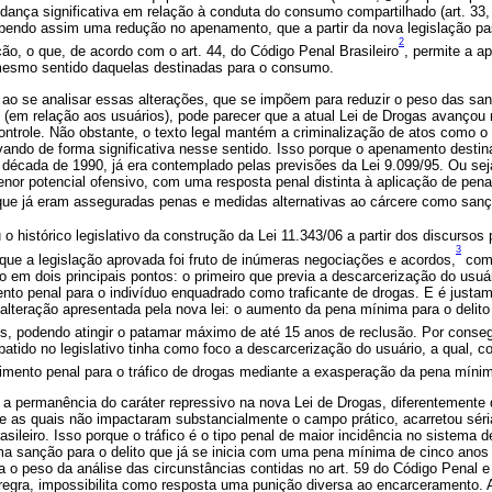
udança significativa em relação à conduta do consumo compartilhado (art. 33,
cebendo assim uma redução no apenamento, que a partir da nova legislação pa
2
o, o que, de acordo com o art. 44, do Código Penal Brasileiro
, permite a a
o mesmo sentido daquelas destinadas para o consumo.
o se analisar essas alterações, que se impõem para reduzir o peso das san
(em relação aos usuários), pode parecer que a atual Lei de Drogas avançou
controle. Não obstante, o texto legal mantém a criminalização de atos como o 
ando de forma significativa nesse sentido. Isso porque o apenamento destin
 década de 1990, já era contemplado pelas previsões da Lei 9.099/95. Ou sej
enor potencial ofensivo, com uma resposta penal distinta à aplicação de pena 
 que já eram asseguradas penas e medidas alternativas ao cárcere como sanç
u o histórico legislativo da construção da Lei 11.343/06 a partir dos discursos 
3
que a legislação aprovada foi fruto de inúmeras negociações e acordos,
com 
o em dois principais pontos: o primeiro que previa a descarcerização do usu
ento penal para o indivíduo enquadrado como traficante de drogas. E é justa
 alteração apresentada pela nova lei: o aumento da pena mínima para o delito d
os, podendo atingir o patamar máximo de até 15 anos de reclusão. Por conse
atido no legislativo tinha como foco a descarcerização do usuário, a qual, c
imento penal para o tráfico de drogas mediante a exasperação da pena mínim
 a permanência do caráter repressivo na nova Lei de Drogas, diferentemente
 e as quais não impactaram substancialmente o campo prático, acarretou sér
asileiro. Isso porque o tráfico é o tipo penal de maior incidência no sistema d
a sanção para o delito que já se inicia com uma pena mínima de cinco anos 
a o peso da análise das circunstâncias contidas no art. 59 do Código Penal 
regra, impossibilita como resposta uma punição diversa ao encarceramento.