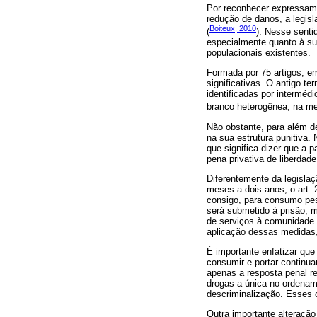
Por reconhecer expressamen
redução de danos, a legisl
Boiteux, 2010
(
). Nesse senti
especialmente quanto à sua
populacionais existentes.
Formada por 75 artigos, 
significativas. O antigo t
identificadas por interméd
branco heterogênea, na me
Não obstante, para além d
na sua estrutura punitiva.
que significa dizer que a 
pena privativa de liberdade
Diferentemente da legisla
meses a dois anos, o art. 2
consigo, para consumo pes
será submetido à prisão, m
de serviços à comunidade 
aplicação dessas medidas,
É importante enfatizar que
consumir e portar continua
apenas a resposta penal re
drogas a única no ordename
descriminalização. Esses 
Outra importante alteração