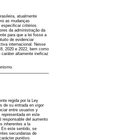
asileira, atualmente
como as mudanças
specificar critérios
tores da administração da
ente para que a lei fosse a
tuito de evidenciar
ctiva internacional. Nesse
018, 2020 e 2022, bem como
 caráter altamente ineficaz
ionismo.
ente regida por la Ley
s de su entrada en vigor
nciar entre usuarios y
l, representada en este
pal responsable del aumento
s inherentes a la
. En este sentido, se
entes secundarias de
carácter punitivo.