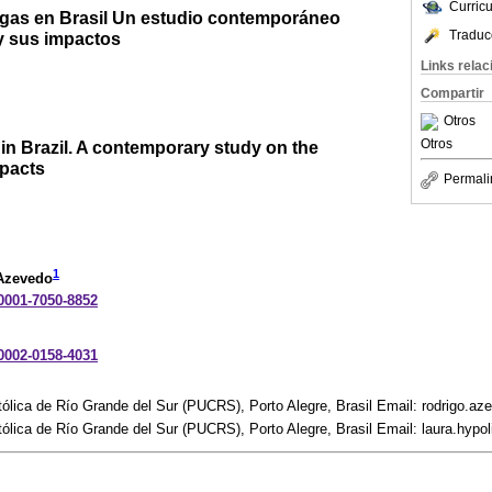
Curric
rogas en Brasil Un estudio contemporáneo
Traduc
 y sus impactos
Links rela
Compartir
Otros
Otros
 in Brazil. A contemporary study on the
mpacts
Permali
1
 Azevedo
-0001-7050-8852
-0002-0158-4031
atólica de Río Grande del Sur (PUCRS), Porto Alegre, Brasil Email: rodrigo.a
atólica de Río Grande del Sur (PUCRS), Porto Alegre, Brasil Email: laura.hyp