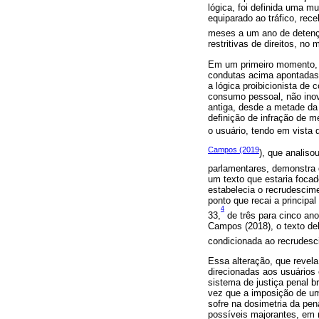
lógica, foi definida uma m
equiparado ao tráfico, re
meses a um ano de detençã
restritivas de direitos, n
Em um primeiro momento, a
condutas acima apontadas 
a lógica proibicionista de 
consumo pessoal, não inov
antiga, desde a metade da
definição de infração de m
o usuário, tendo em vista
Campos (2019
), que analiso
parlamentares, demonstra 
um texto que estaria focad
estabelecia o recrudescim
ponto que recai a principal
4
33,
de três para cinco an
Campos (2018), o texto deb
condicionada ao recrudesc
Essa alteração, que revela
direcionadas aos usuários
sistema de justiça penal br
vez que a imposição de um
sofre na dosimetria da pen
possíveis majorantes, em 