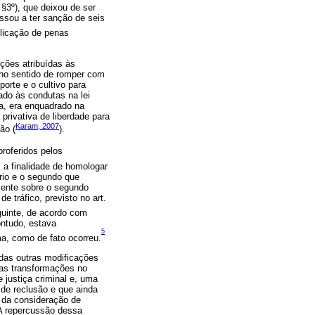
 §3º), que deixou de ser
ssou a ter sanção de seis
plicação de penas
ções atribuídas às
 no sentido de romper com
porte e o cultivo para
ado às condutas na lei
a, era enquadrado na
privativa de liberdade para
Karam, 2007
ão (
).
proferidos pelos
a finalidade de homologar
ário e o segundo que
mente sobre o segundo
e tráfico, previsto no art.
guinte, de acordo com
ontudo, estava
5
a, como de fato ocorreu.
 das outras modificações
ias transformações no
e justiça criminal e, uma
de reclusão e que ainda
e da consideração de
 A repercussão dessa