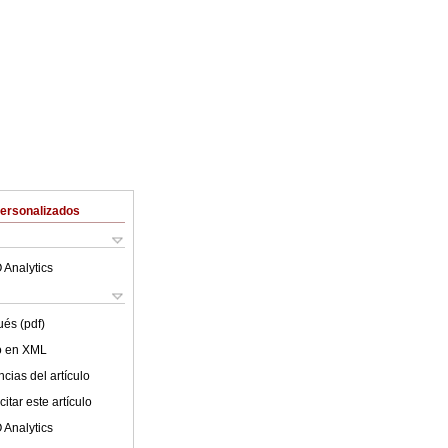
Personalizados
 Analytics
ués (pdf)
lo en XML
cias del artículo
itar este artículo
 Analytics