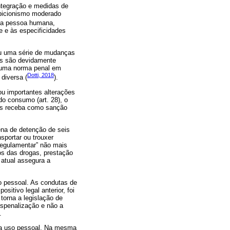
integração e medidas de
ibicionismo moderado
s da pessoa humana,
e e às especificidades
ou uma série de mudanças
ais são devidamente
s uma norma penal em
Dotti, 2018
diversa (
).
u importantes alterações
do consumo (art. 28), o
itas receba como sanção
ena de detenção de seis
nsportar ou trouxer
regulamentar” não mais
tos das drogas, prestação
 atual assegura a
ão pessoal. As condutas de
itivo legal anterior, foi
torna a legislação de
espenalização e não a
.
para uso pessoal. Na mesma