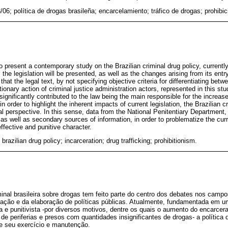
06; política de drogas brasileña; encarcelamiento; tráfico de drogas; prohibi
o present a contemporary study on the Brazilian criminal drug policy, current
t, the legislation will be presented, as well as the changes arising from its entr
that the legal text, by not specifying objective criteria for differentiating betw
onary action of criminal justice administration actors, represented in this stud
significantly contributed to the law being the main responsible for the increase 
in order to highlight the inherent impacts of current legislation, the Brazilian c
nal perspective. In this sense, data from the National Penitentiary Department
as well as secondary sources of information, in order to problematize the curr
effective and punitive character.
brazilian drug policy; incarceration; drug trafficking; prohibitionism.
minal brasileira sobre drogas tem feito parte do centro dos debates nos campo
cação e da elaboração de políticas públicas. Atualmente, fundamentada em u
 e punitivista -por diversos motivos, dentre os quais o aumento do encarc
de periferias e presos com quantidades insignificantes de drogas- a política 
e seu exercício e manutenção.