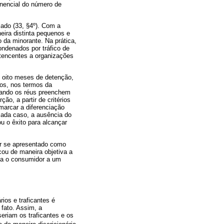
nencial do número de
giado (33, §4º). Com a
eira distinta pequenos e
 da minorante. Na prática,
ondenados por tráfico de
rtencentes a organizações
e oito meses de detenção,
nos, nos termos da
uando os réus preenchem
ão, a partir de critérios
 marcar a diferenciação
cada caso, a ausência do
ou o êxito para alcançar
er se apresentado como
cou de maneira objetiva a
ita o consumidor a um
rios e traficantes é
 fato. Assim, a
eriam os traficantes e os