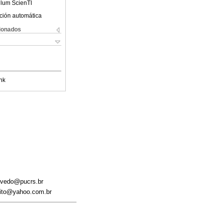
ulum ScienTI
ción automática
cionados
nk
zevedo@pucrs.br
olito@yahoo.com.br