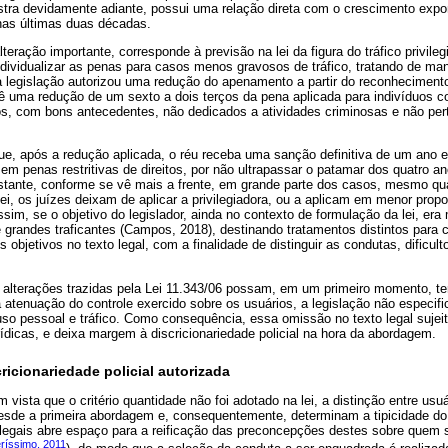
tra devidamente adiante, possui uma relação direta com o crescimento expo
nas últimas duas décadas.
eração importante, corresponde à previsão na lei da figura do tráfico privile
individualizar as penas para casos menos gravosos de tráfico, tratando de man
a legislação autorizou uma redução do apenamento a partir do reconhecimento
vê uma redução de um sexto a dois terços da pena aplicada para indivíduos c
os, com bons antecedentes, não dedicados a atividades criminosas e não pe
que, após a redução aplicada, o réu receba uma sanção definitiva de um ano 
 em penas restritivas de direitos, por não ultrapassar o patamar dos quatro a
bstante, conforme se vê mais a frente, em grande parte dos casos, mesmo q
lei, os juízes deixam de aplicar a privilegiadora, ou a aplicam em menor proporç
ssim, se o objetivo do legislador, ainda no contexto de formulação da lei, era
 grandes traficantes (Campos, 2018), destinando tratamentos distintos para 
s objetivos no texto legal, com a finalidade de distinguir as condutas, dificult
alterações trazidas pela Lei 11.343/06 possam, em um primeiro momento, t
 atenuação do controle exercido sobre os usuários, a legislação não especifi
 uso pessoal e tráfico. Como consequência, essa omissão no texto legal suje
dicas, e deixa margem à discricionariedade policial na hora da abordagem.
cricionariedade policial autorizada
vista que o critério quantidade não foi adotado na lei, a distinção entre usuá
 desde a primeira abordagem e, consequentemente, determinam a tipicidade do
s legais abre espaço para a reificação das preconcepções destes sobre quem s
eríssimo, 2011