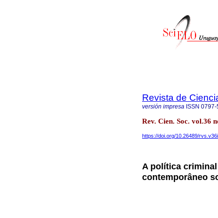
Revista de Cienci
versión impresa
ISSN
0797-
Rev. Cien. Soc. vol.36
https://doi.org/10.26489/rvs.v36
A política crimina
contemporâneo so