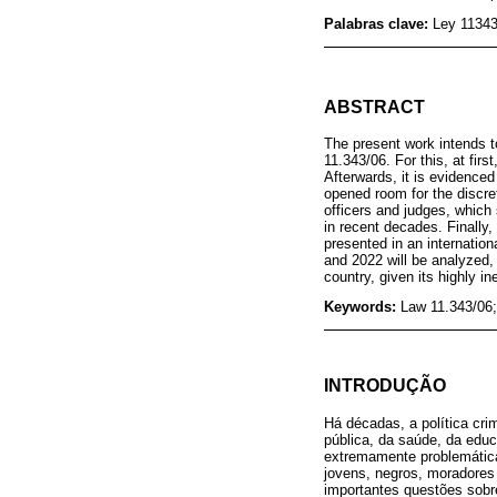
Palabras clave:
Ley 11343/
ABSTRACT
The present work intends t
11.343/06. For this, at firs
Afterwards, it is evidenced 
opened room for the discreti
officers and judges, which 
in recent decades. Finally, 
presented in an internatio
and 2022 will be analyzed, 
country, given its highly in
Keywords:
Law 11.343/06; 
INTRODUÇÃO
Há décadas, a política cri
pública, da saúde, da edu
extremamente problemática
jovens, negros, moradores 
importantes questões sobr