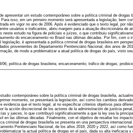
de apresentar um estudo contemporâneo sobre a política criminal de drogas br
6. Para isso, em um primeiro momento será apresentada a legislação, bem 
rada em vigor no ano de 2006. Após é evidenciado que o texto legal, por não e
 entre usuários e traficantes, abriu margem para a atuação discricionária de a
s neste estudo na figura de policiais e juízes, o que contribuiu significativam
 aumento do encarceramento no Brasil nas últimas décadas. Por fim, com o in
 legislação, é apresentada a política criminal de drogas brasileira em perspe
 dados provenientes do Departamento Penitenciário Nacional, dos anos de 2
rmação, de modo a problematizar a atual política de drogas do país, visto seu
3/06; política de drogas brasileira; encarceramento; tráfico de drogas; proibic
estudio contemporáneo sobre la política criminal de drogas brasileña, actualm
 primer momento, se presentará la legislación, así como los cambios derivado
 evidencia que el texto legal, al no especificar criterios objetivos para difere
por la acción discrecional de los actores de la administración de justicia pena
icías y jueces, lo que contribuyó significativamente a que la ley sea la princi
il en las últimas décadas. Finalmente, con el objetivo de resaltar los impacto
ítica criminal de drogas brasileña se presenta en una perspectiva internacional
rtamento Penitenciario Nacional, de los años 2018, 2020 y 2022, así como fu
roblematizar la actual política de drogas en el país, dada su alta ineficacia y 