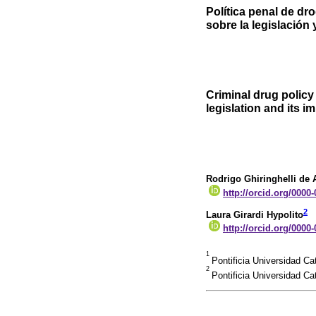
Política penal de d
sobre la legislación
Criminal drug policy
legislation and its i
Rodrigo Ghiringhelli de
http://orcid.org/0000
2
Laura Girardi Hypolito
http://orcid.org/0000
1
Pontificia Universidad C
2
Pontificia Universidad C