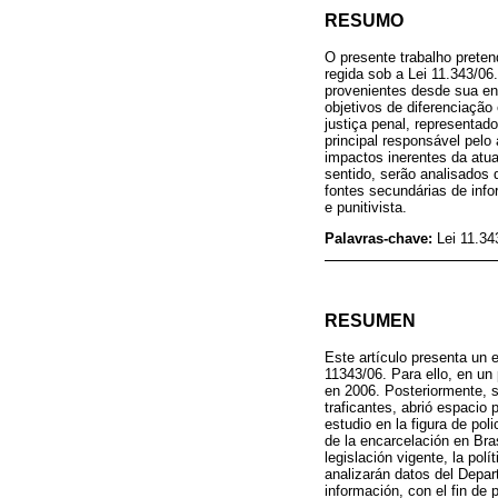
RESUMO
O presente trabalho preten
regida sob a Lei 11.343/0
provenientes desde sua ent
objetivos de diferenciação
justiça penal, representado
principal responsável pelo
impactos inerentes da atual
sentido, serão analisados
fontes secundárias de info
e punitivista.
Palavras-chave:
Lei 11.34
RESUMEN
Este artículo presenta un 
11343/06. Para ello, en un
en 2006. Posteriormente, se
traficantes, abrió espacio 
estudio en la figura de pol
de la encarcelación en Bras
legislación vigente, la pol
analizarán datos del Depa
información, con el fin de p