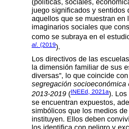
(políticas, sociales, económic
juego significados y sentido
aquellos que se muestran en 
imaginarios sociales que const
como se subraya en el estudi
al
. (2019
).
Los directivos de las escuelas
la dimensión familiar de sus 
diversas”, lo que coincide con
segregación socioeconómica 
INEEd, 2021a
2013-2019
(
). Los
se encuentran expuestos, ade
simbólicos que los medios de
instituyen. Ellos deben convi
los identifica con peligro y 